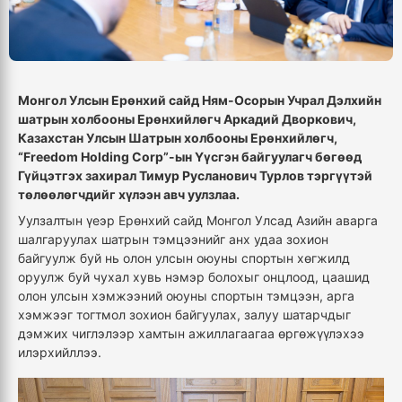
Монгол Улсын Ерөнхий сайд Ням-Осорын Учрал Дэлхийн
шатрын холбооны Ерөнхийлөгч Аркадий Дворкович,
Казахстан Улсын Шатрын холбооны Ерөнхийлөгч,
“Freedom Holding Corp”-ын Үүсгэн байгуулагч бөгөөд
Гүйцэтгэх захирал Тимур Русланович Турлов тэргүүтэй
төлөөлөгчдийг хүлээн авч уулзлаа.
Уулзалтын үеэр Ерөнхий сайд Монгол Улсад Азийн аварга
шалгаруулах шатрын тэмцээнийг анх удаа зохион
байгуулж буй нь олон улсын оюуны спортын хөгжилд
оруулж буй чухал хувь нэмэр болохыг онцлоод, цаашид
олон улсын хэмжээний оюуны спортын тэмцээн, арга
хэмжээг тогтмол зохион байгуулах, залуу шатарчдыг
дэмжих чиглэлээр хамтын ажиллагаагаа өргөжүүлэхээ
илэрхийллээ.