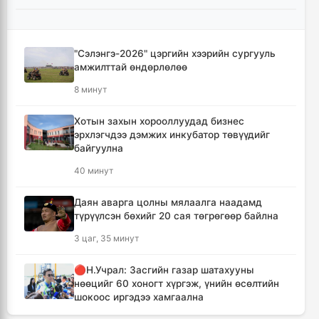
"Сэлэнгэ-2026" цэргийн хээрийн сургууль
амжилттай өндөрлөлөө
8 минут
Хотын захын хорооллуудад бизнес
эрхлэгчдээ дэмжих инкубатор төвүүдийг
байгуулна
40 минут
Даян аварга цолны мялаалга наадамд
түрүүлсэн бөхийг 20 сая төгрөгөөр байлна
3 цаг, 35 минут
🔴Н.Учрал: Засгийн газар шатахууны
нөөцийг 60 хоногт хүргэж, үнийн өсөлтийн
шокоос иргэдээ хамгаална