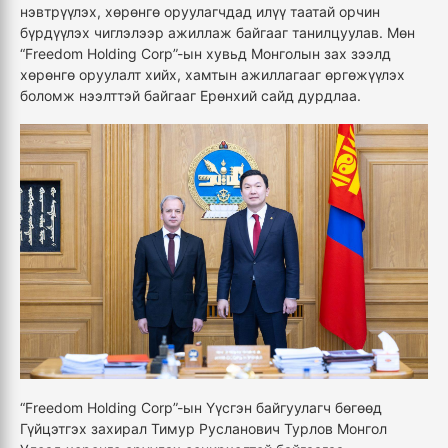
нэвтрүүлэх, хөрөнгө оруулагчдад илүү таатай орчин
бүрдүүлэх чиглэлээр ажиллаж байгааг танилцуулав. Мөн
“Freedom Holding Corp”-ын хувьд Монголын зах зээлд
хөрөнгө оруулалт хийх, хамтын ажиллагааг өргөжүүлэх
боломж нээлттэй байгааг Ерөнхий сайд дурдлаа.
“Freedom Holding Corp”-ын Үүсгэн байгуулагч бөгөөд
Гүйцэтгэх захирал Тимур Русланович Турлов Монгол