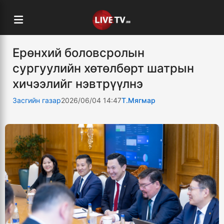
Ерөнхий боловсролын
сургуулийн хөтөлбөрт шатрын
хичээлийг нэвтрүүлнэ
Засгийн газар
2026/06/04 14:47
Т.Мягмар