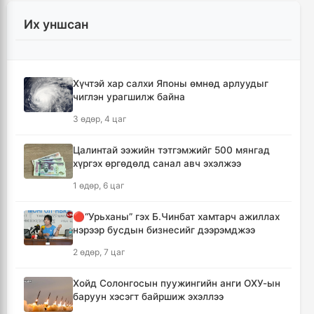
5 цаг, 12 минут
Их уншсан
"Дельфин" хар салхи Японы өмнөд
арлуудыг дайрч ихээхэн хохирол учрууллаа
7 цаг, 57 минут
Хүчтэй хар салхи Японы өмнөд арлуудыг
чиглэн урагшилж байна
АНУ-ын Сенат Оросын эсрэг хориг арга
хэмжээ авах хуулийн төслийг баталлаа
3 өдөр, 4 цаг
8 цаг, 32 минут
Цалинтай ээжийн тэтгэмжийг 500 мянгад
хүргэх өргөдөлд санал авч эхэлжээ
Сэлэнгэ аймагт 70 МВт-ын Дулааны
цахилгаан станцыг ирэх сард ашиглалтад
1 өдөр, 6 цаг
оруулна
8 цаг, 44 минут
🔴“Урьханы” гэх Б.Чинбат хамтарч ажиллах
нэрээр бусдын бизнесийг дээрэмджээ
Шүлхийн дархлаажуулалтыг Монголд
2 өдөр, 7 цаг
үйлдвэрлэсэн вакцинаар хийнэ
8 цаг, 54 минут
Хойд Солонгосын пуужингийн анги ОХУ-ын
баруун хэсэгт байршиж эхэллээ
КОП17 хурлын санхүү, бүртгэл, визийн