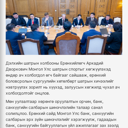
Дэлхийн шатрын холбооны Ерөнхийлөгч Аркадий
Дворкович Монгол Улс шатрын спортыг хөгжүүлэхэд
өндөр ач холбогдол өгч байгааг сайшааж, ерөнхий
боловсролын сургуулийн хөтөлбөрт шатрын хичээлийг
нэвтрүүлэх зорилт нь хүүхэд, залуусын хөгжилд чухал ач
холбогдолтойг онцлов.
Мөн уулзалтаар хөрөнгө оруулалтын орчин, банк,
санхүүгийн салбарын шинэчлэлийн талаар санал
солилцлоо. Ерөнхий сайд Монгол Улс банк, санхүүгийн
салбарын эрх зүйн шинэчлэлийг хэрэгжүүлж, гадаадын
банк, санхүүгийн байгууллагын үйл ажиллагааг зах зээлд