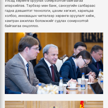
Улсад хөрөнгө оруулах сонирхолтой байгаагаа
илэрхийлэв. Тэрбээр мөн банк, санхүүгийн салбараас
гадна дэвшилтэт технологи, цахим хөгжил, харилцаа
холбоо, инновацын чиглэлээр хөрөнгө оруулалт хийж,
хамтран ажиллах боломжийг судлах сонирхолтой
байгаагаа онцоллоо.