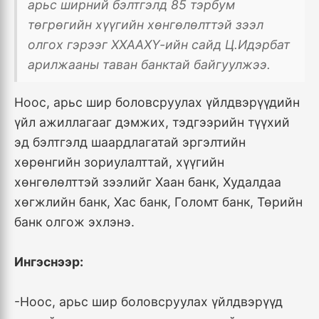
арьс ширний бэлтгэлд 85 тэрбум
төгрөгийн хүүгийн хөнгөлөлттэй зээл
олгох гэрээг ХХААХҮ-ийн сайд Ц.Идэрбат
арилжааны таван банктай байгуулжээ.
Ноос, арьс шир боловсруулах үйлдвэрүүдийн
үйл ажиллагааг дэмжих, тэдгээрийн түүхий
эд бэлтгэлд шаардлагатай эргэлтийн
хөрөнгийн зориулалттай, хүүгийн
хөнгөлөлттэй зээлийг Хаан банк, Худалдаа
хөгжлийн банк, Хас банк, Голомт банк, Төрийн
банк олгож эхлэнэ.
Ингэснээр:
-Н
оос, арьс шир боловсруулах үйлдвэрүүд