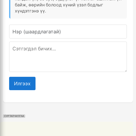
байж, өөрийн болоод хүний үзэл бодлыг
хүндэтгэнэ үү.
Илгээх
СУРТАЛЧИЛГАА