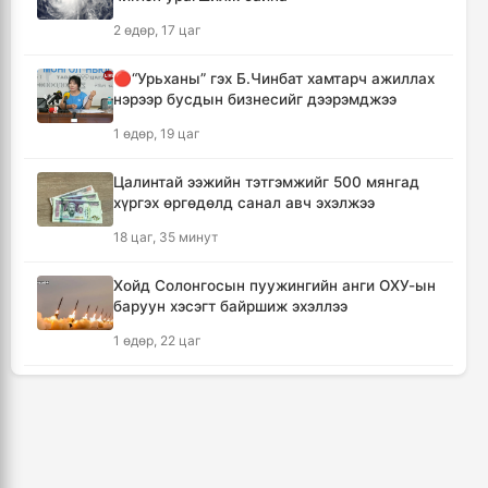
алдсан хүний тоо 23-т хүржээ
2 өдөр, 17 цаг
13 цаг, 36 минут
🔴“Урьханы” гэх Б.Чинбат хамтарч ажиллах
нэрээр бусдын бизнесийг дээрэмджээ
Шатахуун дамлан борлуулсан хоёр
зөрчлийг илрүүлэн шалгаж байна
1 өдөр, 19 цаг
14 цаг, 2 минут
Цалинтай ээжийн тэтгэмжийг 500 мянгад
хүргэх өргөдөлд санал авч эхэлжээ
Дональд Трамп АНУ-д төрсөн хүүхдэд
иргэншил олгохыг хязгаарлах шийдвэр
18 цаг, 35 минут
гаргав
14 цаг, 47 минут
Хойд Солонгосын пуужингийн анги ОХУ-ын
баруун хэсэгт байршиж эхэллээ
Тайландын Дебсирин Нонтхабури
1 өдөр, 22 цаг
сургуульд зэвсэгт халдлага гарч есөн хүн
амиа алдлаа
КОП17 хурлын үеэр таван дүүргийн 73
15 цаг, 42 минут
цэцэрлэг, 60 сургуульд зохицуулалт хийнэ
3 өдөр, 14 цаг
Япон улс Кумамото мужийн усны
хангамжийг наймдугаар сарын эцэс гэхэд