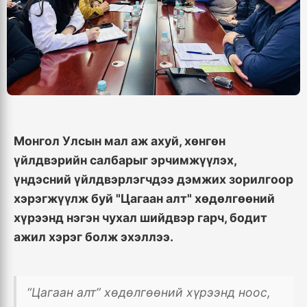
Монгол Улсын мал аж ахуй, хөнгөн
үйлдвэрийн салбарыг эрчимжүүлэх,
үндэсний үйлдвэрлэгчдээ дэмжих зорилгоор
хэрэгжүүлж буй "Цагаан алт" хөдөлгөөний
хүрээнд нэгэн чухал шийдвэр гарч, бодит
ажил хэрэг болж эхэллээ.
“Цагаан алт” хөдөлгөөний хүрээнд ноос,