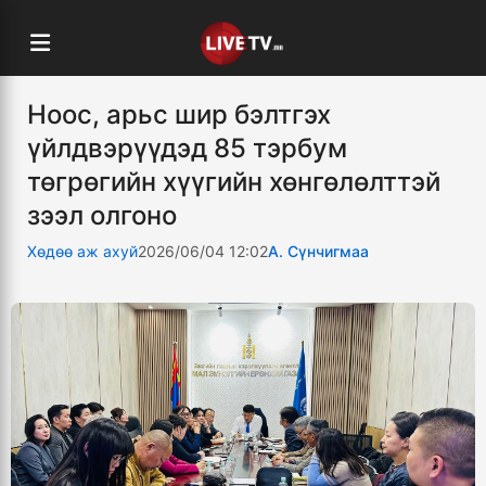
Ноос, арьс шир бэлтгэх
үйлдвэрүүдэд 85 тэрбум
төгрөгийн хүүгийн хөнгөлөлттэй
зээл олгоно
Хөдөө аж ахуй
2026/06/04 12:02
А. Сүнчигмаа