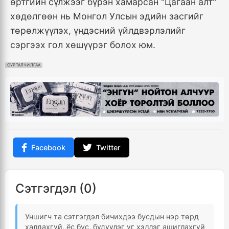
өртгийн сүлжээг бүрэн хамарсан "Цагаан алт"
хөдөлгөөн нь Монгол Улсын эдийн засгийг
төрөлжүүлэх, үндэсний үйлдвэрлэлийг
сэргээх гол хөшүүрэг болох юм.
СУРТАЛЧИЛГАА
Facebook
Twitter
Сэтгэгдэл (0)
Уншигч та сэтгэгдэл бичихдээ бусдын нэр төрд
халдахгүй, ёс бус, бүдүүлэг үг хэллэг ашиглахгүй