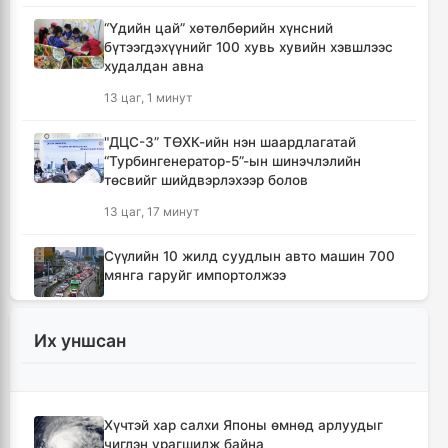
“Үдийн цай” хөтөлбөрийн хүнсний
бүтээгдэхүүнийг 100 хувь хувийн хэвшлээс
худалдан авна
13 цаг, 1 минут
"ДЦС-3” ТӨХК-ийн нэн шаардлагатай
“Турбингенератор-5”-ын шинэчлэлийн
төсвийг шийдвэрлэхээр болов
13 цаг, 17 минут
Сүүлийн 10 жилд суудлын авто машин 700
мянга гаруйг импортолжээ
13 цаг, 21 минут
Их уншсан
Монгол Улсын гадаад валютын нөөц анх
удаа 7.9 тэрбум ам.долларт хүрлээ
13 цаг, 28 минут
Хүчтэй хар салхи Японы өмнөд арлуудыг
чиглэн урагшилж байна
Өмнөд Солонгост хэт халууны улмаас амиа