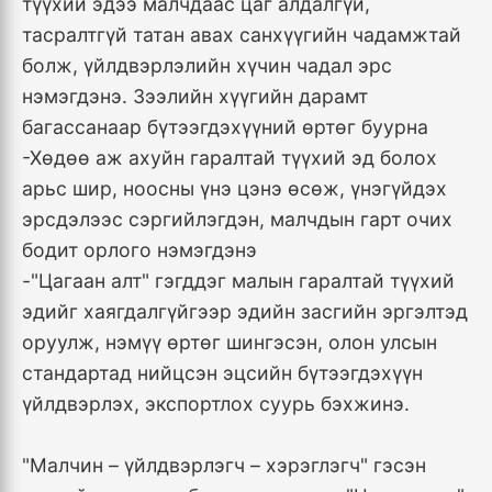
түүхий эдээ малчдаас цаг алдалгүй,
тасралтгүй татан авах санхүүгийн чадамжтай
болж, үйлдвэрлэлийн хүчин чадал эрс
нэмэгдэнэ. Зээлийн хүүгийн дарамт
багассанаар бүтээгдэхүүний өртөг буурна
-
Хөдөө аж ахуйн гаралтай түүхий эд болох
арьс шир, ноосны үнэ цэнэ өсөж, үнэгүйдэх
эрсдэлээс сэргийлэгдэн, малчдын гарт очих
бодит орлого нэмэгдэнэ
-"Цагаан алт" гэгддэг малын гаралтай түүхий
эдийг хаягдалгүйгээр эдийн засгийн эргэлтэд
оруулж, нэмүү өртөг шингэсэн, олон улсын
стандартад нийцсэн эцсийн бүтээгдэхүүн
үйлдвэрлэх, экспортлох суурь бэхжинэ.
"Малчин – үйлдвэрлэгч – хэрэглэгч" гэсэн