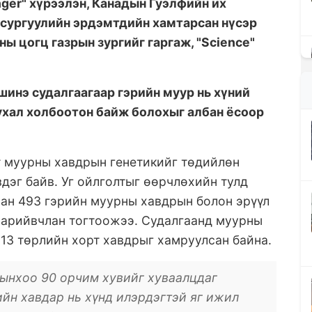
ger" хүрээлэн, Канадын Гуэлфийн их
х сургуулийн эрдэмтдийн хамтарсан нүсэр
ы цогц газрын зургийг гаргаж, "Science"
шинэ судалгаагаар гэрийн муур нь хүний
ухал холбоотон байж болохыг албан ёсоор
 муурны хавдрын генетикийг төдийлөн
здэг байв. Уг ойлголтыг өөрчлөхийн тулд
сан 493 гэрийн муурны хавдрын болон эрүүл
арийвчлан тогтоожээ. Судалгаанд муурны
13 төрлийн хорт хавдрыг хамруулсан байна.
дынхоо 90 орчим хувийг хуваалцдаг
ийн хавдар нь хүнд илэрдэгтэй яг ижил