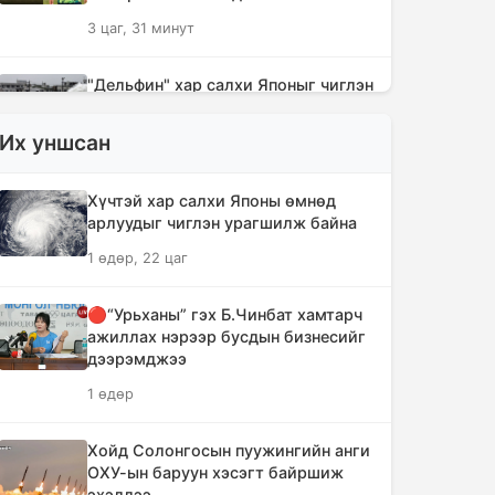
3 цаг, 31 минут
"Дельфин" хар салхи Японыг чиглэн
урагшилж Тоёота компани
үйлдвэрүүдээ зогсоолоо
Их уншсан
3 цаг, 46 минут
Хүчтэй хар салхи Японы өмнөд
Ихэнх нутгаар солигдмол үүлтэй
арлуудыг чиглэн урагшилж байна
3 цаг, 56 минут
1 өдөр, 22 цаг
🔴“Урьханы” гэх Б.Чинбат хамтарч
🔴ЦЕГ: Орон сууцны залилангийн
ажиллах нэрээр бусдын бизнесийг
хэргээр 2,918 иргэн 53.3 тэрбум
дээрэмджээ
төгрөгөөр хохирчээ
1 өдөр
18 цаг, 46 минут
Хойд Солонгосын пуужингийн анги
🔴УБЕГ: Баригдаж дуусаагүй
ОХУ-ын баруун хэсэгт байршиж
барилгууд давхардсан тоогоор 21.2
эхэллээ