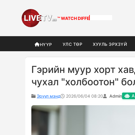
™ WATCH
DIFFERENT
УЛС ТӨР
ХУУЛЬ ЭРХЗҮЙ
НҮҮР
Гэрийн муур хорт ха
чухал "холбоотон" бо
A
Эрүүл мэнд
2026/06/04 08:20
Admin