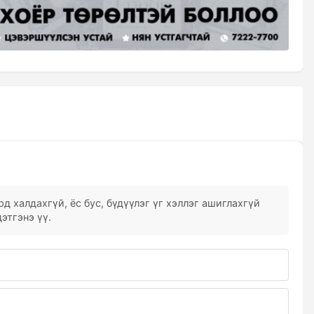
д халдахгүй, ёс бус, бүдүүлэг үг хэллэг ашиглахгүй
этгэнэ үү.