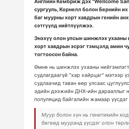
Английн Кембриж дэх "Wellcome San
сургууль, Корнелл болон Бернийн и
баг муурны хорт хавдрын генийн анхн
сэтгүүлд нийтлүүлжээ.
Энэхүү олон улсын шинжлэх ухааны 
хорт хавдрын эсрэг тэмцэлд амин ч
тогтоосон байна.
Өмнө нь шинжлэх ухааны нийгэмлэгт
судлагдаагүй "хар хайрцаг" мэтээр ү
судлаачид таван өөр улсаас цуглуул
эдийн дээжийн ДНХ-ийн дарааллыг н
популяцид байгалийн жамаар үүсдэг 
Муур болон хүн нь генетикийн ко
бөгөөд мууранд үүсдэг олон төрл