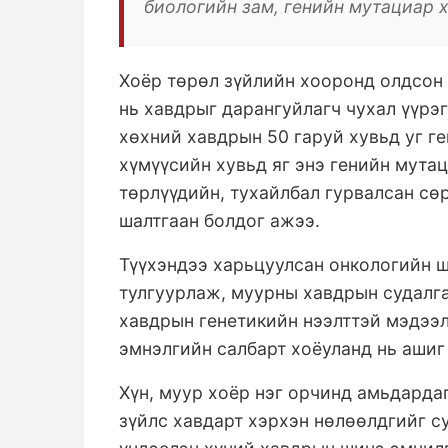
биологийн зам, генийн мутациар 
Хоёр төрөл зүйлийн хооронд олдсон
нь хавдрыг дарангуйлагч чухал үүрэ
хөхний хавдрын 50 гаруй хувьд уг г
хүмүүсийн хувьд яг энэ генийн мута
төрлүүдийн, тухайлбал гурвалсан сө
шалтгаан болдог ажээ.
Түүхэндээ харьцуулсан онкологийн 
тулгуурлаж, муурны хавдрын судалга
хавдрын генетикийн нээлттэй мэдээл
эмнэлгийн салбарт хоёуланд нь ашиг
Хүн, муур хоёр нэг орчинд амьдардаг
зүйлс хавдарт хэрхэн нөлөөлдгийг с