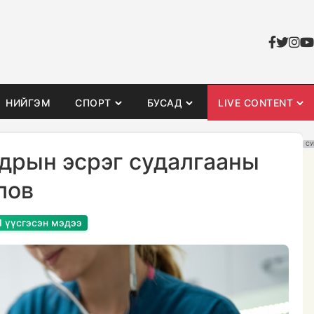
НИЙГЭМ
СПОРТ
БУСАД
LIVE CONTENT
СУ
вдрын эсрэг судалгааны
лов
I үүсгэсэн мэдээ