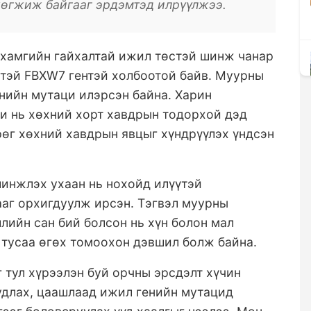
хөгжиж байгааг эрдэмтэд илрүүлжээ.
 хамгийн гайхалтай ижил төстэй шинж чанар
гтэй FBXW7 гентэй холбоотой байв. Муурны
енийн мутаци илэрсэн байна. Харин
ци нь хөхний хорт хавдрын тодорхой дэд
рөг хөхний хавдрын явцыг хүндрүүлэх үндсэн
шинжлэх ухаан нь нохойд илүүтэй
аг орхигдуулж ирсэн. Тэгвэл муурны
лийн сан бий болсон нь хүн болон мал
 тусаа өгөх томоохон дэвшил болж байна.
 тул хүрээлэн буй орчны эрсдэлт хүчин
удлах, цаашлаад ижил генийн мутацид