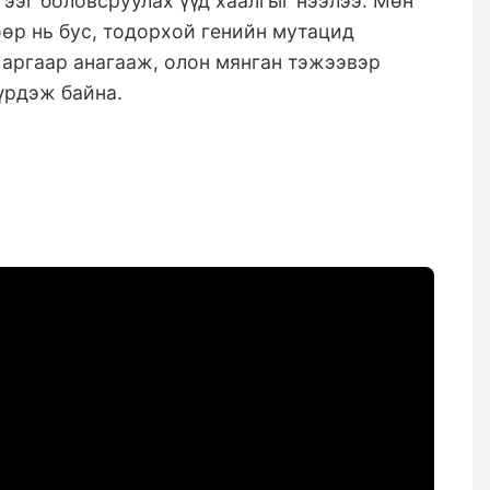
ээг боловсруулах үүд хаалгыг нээлээ. Мөн
өр нь бус, тодорхой генийн мутацид
аргаар анагааж, олон мянган тэжээвэр
үрдэж байна.