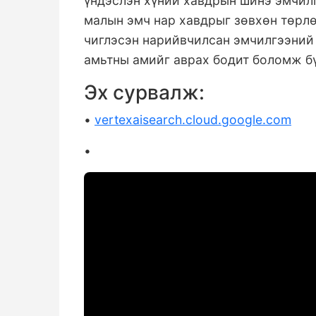
үндэслэн хүний хавдрын шинэ эмчилг
малын эмч нар хавдрыг зөвхөн төрлө
чиглэсэн нарийвчилсан эмчилгээний 
амьтны амийг аврах бодит боломж б
Эх сурвалж:
•
vertexaisearch.cloud.google.com
•