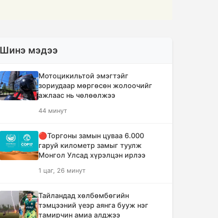
Шинэ мэдээ
Мотоцикильтой эмэгтэйг
зориудаар мөргөсөн жолоочийг
ажлаас нь чөлөөлжээ
44 минут
🔴Торгоны замын цуваа 6.000
гаруй километр замыг туулж
Монгол Улсад хүрэлцэн ирлээ
1 цаг, 26 минут
Тайландад хөлбөмбөгийн
тэмцээний үеэр аянга бууж нэг
тамирчин амиа алджээ