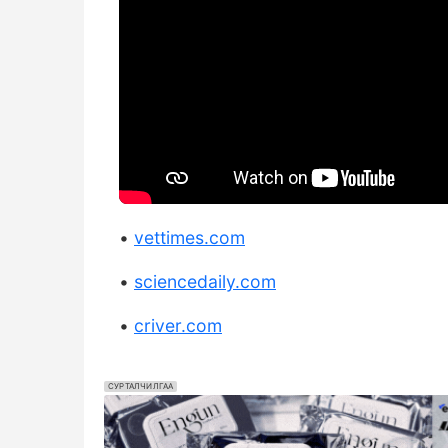
•
vettimes.com
•
sciencedaily.com
•
criver.com
СУРТАЛЧИЛГАА