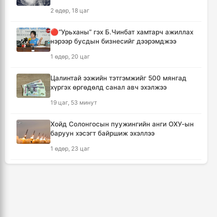
алдсан хүний тоо 23-т хүржээ
2 өдөр, 18 цаг
14 цаг, 55 минут
🔴“Урьханы” гэх Б.Чинбат хамтарч ажиллах
нэрээр бусдын бизнесийг дээрэмджээ
Шатахуун дамлан борлуулсан хоёр
зөрчлийг илрүүлэн шалгаж байна
1 өдөр, 20 цаг
15 цаг, 21 минут
Цалинтай ээжийн тэтгэмжийг 500 мянгад
хүргэх өргөдөлд санал авч эхэлжээ
Дональд Трамп АНУ-д төрсөн хүүхдэд
иргэншил олгохыг хязгаарлах шийдвэр
19 цаг, 53 минут
гаргав
16 цаг, 6 минут
Хойд Солонгосын пуужингийн анги ОХУ-ын
баруун хэсэгт байршиж эхэллээ
Тайландын Дебсирин Нонтхабури
1 өдөр, 23 цаг
сургуульд зэвсэгт халдлага гарч есөн хүн
амиа алдлаа
КОП17 хурлын үеэр таван дүүргийн 73
17 цаг, 1 минут
цэцэрлэг, 60 сургуульд зохицуулалт хийнэ
3 өдөр, 15 цаг
Япон улс Кумамото мужийн усны
хангамжийг наймдугаар сарын эцэс гэхэд
ТАНИЛЦ: Наймдугаар сард олгох нийгмийн
бүрэн сэргээнэ