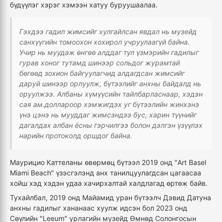
бүдүүлэг хэрэг хэмээн хатуу буруушаалаа.
Гэхдээ гадил жимсийг хулгайлсан явдал нь музейд
санхүүгийн томоохон хохирол учруулаагүй байна.
Учир нь муудаж өнгөө алддаг тул үзмэрийн гадилыг
гурав хоног тутамд шинээр сольдог журамтай
бөгөөд зохион байгуулагчид алдагдсан жимсийг
даруй шинээр орлуулж, бүтээлийг анхны байдалд нь
оруулжээ. Албаны хүмүүсийн тайлбарласнаар, хэдэн
сая ам.доллароор хэмжигдэх уг бүтээлийн жинхэнэ
үнэ цэнэ нь мууддаг жимсэндээ бус, харин түүнийг
дагалдах албан ёсны гэрчилгээ болон дэлгэн үзүүлэх
нарийн протоколд оршдог байна.
Маурицио Каттеланы өвөрмөц бүтээл 2019 онд "Art Basel
Miami Beach" үзэсгэлэнд анх танилцуулагдсан цагаасаа
хойш хэд хэдэн удаа хачирхалтай халдлагад өртөж байв.
Тухайлбал, 2019 онд Майамид уран бүтээлч Дэвид Датуна
анхны гадилыг хананаас хуулж идсэн бол 2023 онд
Сөүлийн "Leeum" урлагийн музейд Өмнөд Солонгосын