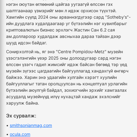
нэгэн оюутан өглөөний цайгаа уугаагүй өлссөн гэх
шалтгаанаар үзмэрийг мөн л идэж орхисон түүхтэй.
Хамгийн сүүлд 2024 оны арваннэгдүгээр сард "Sotheby's"-
ийн дуудлага худалдаагаар уг бүтээлийн нэг хувилбарыг
криптовалютын бизнес эрхлэгч Жастин Сан 6.2 сая
ам.доллароор худалдаж авсныхаа дараа тайзан дээр
шууд идсэн байдаг.
Сонирхолтой нь, яг энэ "Centre Pompidou-Metz" музейн
үзэсгэлэнгийн үеэр 2025 оны долоодугаар сард нэгэн
өлссөн үзэгч гадил жимсийг идэж байсан бөгөөд тэр үед
музейн зүгээс цагдаагийн байгууллагад хандахгүй өнгөрч
байжээ. Харин энэ удаагийн хулгайн хэрэгт хуулийн
байгууллагыг татан оролцуулсан нь концептуал урлагийн
бүтээлийн аюулгүй байдал, зохиогчийн эрхийг хамгаалах
асуудалд музейнүүд илүү нухацтай хандаж эхэлснийг
харуулж байна.
Эх сурвалж:
•
smithsonianmag.com
•
ocula.com