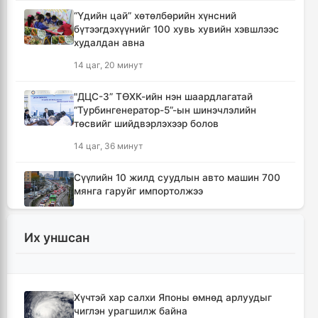
“Үдийн цай” хөтөлбөрийн хүнсний
бүтээгдэхүүнийг 100 хувь хувийн хэвшлээс
худалдан авна
14 цаг, 20 минут
"ДЦС-3” ТӨХК-ийн нэн шаардлагатай
“Турбингенератор-5”-ын шинэчлэлийн
төсвийг шийдвэрлэхээр болов
14 цаг, 36 минут
Сүүлийн 10 жилд суудлын авто машин 700
мянга гаруйг импортолжээ
14 цаг, 40 минут
Их уншсан
Монгол Улсын гадаад валютын нөөц анх
удаа 7.9 тэрбум ам.долларт хүрлээ
14 цаг, 46 минут
Хүчтэй хар салхи Японы өмнөд арлуудыг
чиглэн урагшилж байна
Өмнөд Солонгост хэт халууны улмаас амиа