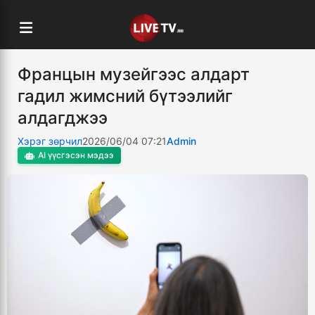
Францын музейгээс алдарт
гадил жимсний бүтээлийг
алдагджээ
Хэрэг зөрчил
2026/06/04 07:21
Admin
AI үүсгэсэн мэдээ