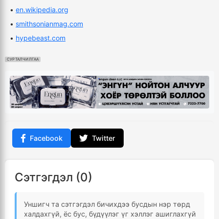
•
en.wikipedia.org
•
smithsonianmag.com
•
hypebeast.com
СУРТАЛЧИЛГАА
Facebook
Twitter
Сэтгэгдэл (0)
Уншигч та сэтгэгдэл бичихдээ бусдын нэр төрд
халдахгүй, ёс бус, бүдүүлэг үг хэллэг ашиглахгүй