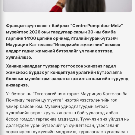
Францын зүүн хэсэгт байрлах "Centre Pompidou-Metz"
музейгээс 2026 оны тавдугаар сарын 30-ны бямба
гаргийн 14:00 цагийн орчимд Италийн уран бүтээлч
Маурицио Каттеланы "Инээдмийн жүжигчин" хэмээх
алдарт гадил жимсний бүтээлийг үл таних этгээд
хулгайлжээ.
Хананд наалддаг туузаар тогтоосон жинхэнэ гадил
жимснээс бүрдэх уг концептуал урлагийн бүтээл алга
болсныг музейн хамгаалалтын ажилтан хамгийн түрүүнд
анзаарчээ.
Уг бүтээл нь "Төгсгөлгүй ням гараг: Маурицио Каттелан ба
Помпиду төвийн цуглуулга" нэртэй үзэсгэлэнгийн гол
үзмэр байсан юм. Музейн удирдлагуудын зүгээс
хулгайчийн эсрэг хууль хяналтын байгууллагад албан
ёсоор гомдол гаргаснаа мэдэгдэв. Түүнчлэн энэ үйлдэл нь
дэлгэгдсэн уран бүтээлийг үл хүндэтгэсэн, үзэсгэлэнг
зорин ирсэн хүмүүсийн мэдрэмж, туршлагаас хугасласан