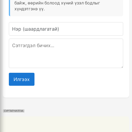
байж, өөрийн болоод хүний үзэл бодлыг
хүндэтгэнэ үү.
Илгээх
СУРТАЛЧИЛГАА