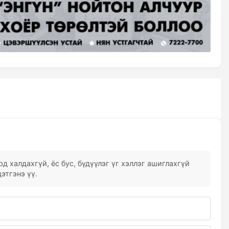
д халдахгүй, ёс бус, бүдүүлэг үг хэллэг ашиглахгүй
этгэнэ үү.