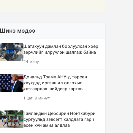
Шинэ мэдээ
Шатахуун дамлан борлуулсан хоёр
зөрчлийг илрүүлэн шалгаж байна
24 минут
Дональд Трамп АНУ-д төрсөн
хүүхдэд иргэншил олгохыг
хязгаарлах шийдвэр гаргав
1 цаг, 9 минут
Тайландын Дебсирин Нонтхабури
сургуульд зэвсэгт халдлага гарч
есөн хүн амиа алдлаа