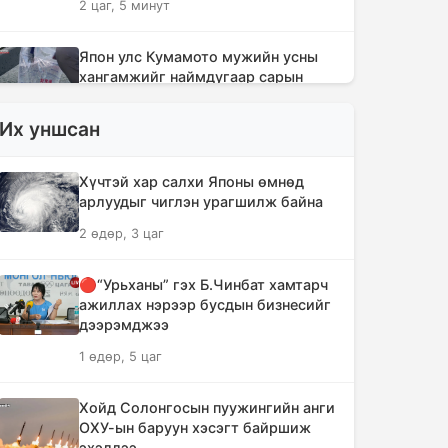
2 цаг, 5 минут
Япон улс Кумамото мужийн усны
хангамжийг наймдугаар сарын
эцэс гэхэд бүрэн сэргээнэ
Их уншсан
2 цаг, 44 минут
АНУ-ын түүхий нефтийн экспорт
Хүчтэй хар салхи Японы өмнөд
огцом буурчээ
арлуудыг чиглэн урагшилж байна
3 цаг, 2 минут
2 өдөр, 3 цаг
Б.Пүрэвдагва: Найман салбарын
🔴“Урьханы” гэх Б.Чинбат хамтарч
103 үйлчилгээний бүртгэлийг
ажиллах нэрээр бусдын бизнесийг
цуцалснаар бизнес эрхлэхэд таатай
дээрэмджээ
нөхцөл бүрдэнэ
1 өдөр, 5 цаг
3 цаг, 23 минут
Хойд Солонгосын пуужингийн анги
Лимитгүй АИ-92 автобензин
ОХУ-ын баруун хэсэгт байршиж
олгосон ШТС-уудад торгууль
эхэллээ