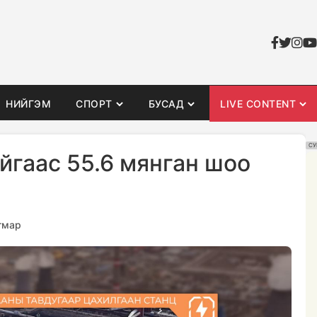
НИЙГЭМ
СПОРТ
БУСАД
LIVE CONTENT
СУ
йгаас 55.6 мянган шоо
гмар