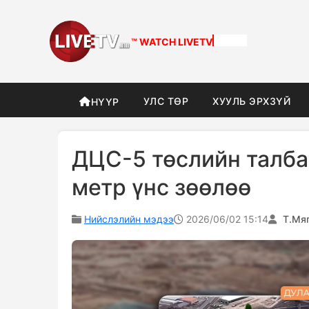
™ WATCH
DIFFERENT
УЛС ТӨР
ХУУЛЬ ЭРХЗҮЙ
НҮҮР
ДЦС-5 төслийн талба
метр үнс зөөлөө
Нийслэлийн мэдээ
2026/06/02 15:14
Т.Мя