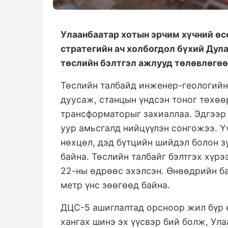
Улаанбаатар хотын эрчим хүчний өс
стратегийн ач холбогдол бүхий Дул
төслийн бэлтгэл ажлууд төлөвлөгөө
Төслийн талбайд инженер-геологийн
дуусаж, станцын үндсэн тоног төхөө
трансформаторыг захиаллаа. Эдгээр
уур амьсгалд нийцүүлэн сонгожээ. Ү
нөхцөл, дэд бүтцийн шийдэл болон з
байна. Төслийн талбайг бэлтгэх хүр
22-ны өдрөөс эхэлсэн. Өнөөдрийн ба
метр үнс зөөгөөд байна.
ДЦС-5 ашиглалтад орсноор жил бүр 
хангах шинэ эх үүсвэр бий болж, Ул