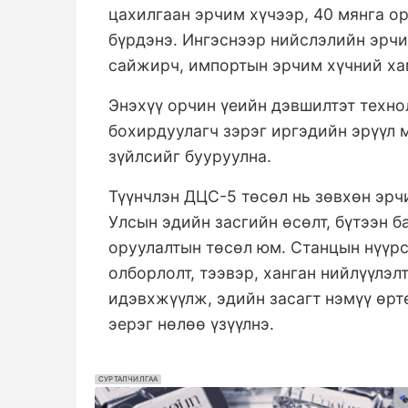
цахилгаан эрчим хүчээр, 40 мянга о
бүрдэнэ. Ингэснээр нийслэлийн эрч
сайжирч, импортын эрчим хүчний ха
Энэхүү орчин үеийн дэвшилтэт техно
бохирдуулагч зэрэг иргэдийн эрүүл 
зүйлсийг бууруулна.
Түүнчлэн ДЦС-5 төсөл нь зөвхөн эрч
Улсын эдийн засгийн өсөлт, бүтээн 
оруулалтын төсөл юм. Станцын нүүрс
олборлолт, тээвэр, ханган нийлүүлэ
идэвхжүүлж, эдийн засагт нэмүү өрт
эерэг нөлөө үзүүлнэ.
СУРТАЛЧИЛГАА