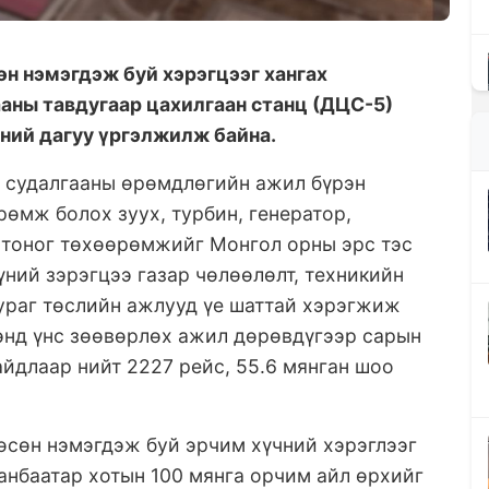
өн нэмэгдэж буй хэрэгцээг хангах
ааны тавдугаар цахилгаан станц (ДЦС-5)
ний дагуу үргэлжилж байна.
 судалгааны өрөмдлөгийн ажил бүрэн
рөмж болох зуух, турбин, генератор,
 тоног төхөөрөмжийг Монгол орны эрс тэс
үний зэрэгцээ газар чөлөөлөлт, техникийн
ураг төслийн ажлууд үе шаттай хэрэгжиж
ээнд үнс зөөвөрлөх ажил дөрөвдүгээр сарын
йдлаар нийт 2227 рейс, 55.6 мянган шоо
өсөн нэмэгдэж буй эрчим хүчний хэрэглээг
аанбаатар хотын 100 мянга орчим айл өрхийг