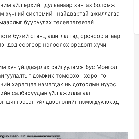
рчим айл өрхийг дулаанаар хангах боломж
им хүчний системийн найдвартай ажиллагаа
маарлыг бууруулах төлөвлөгөөтэй.
логи бүхий станц ашиглалтад орсноор агаар
мэндэд сөргөөр нөлөөлөх эрсдэлт хүчин
им хүч үйлдвэрлэх байгууламж бус Монгол
байгуулалтыг дэмжих томоохон хөрөнгө
ний хэрэгцээ нэмэгдэх нь дотоодын нүүрс
лтийн салбаруудын үйл ажиллагааг
өг шингээсэн үйлдвэрлэлийг нэмэгдүүлэхэд