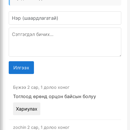
Илгээх
Бүжээ
2 сар, 1 долоо хоног
Тоглоод өрөнд орцон байсын болуу
Хариулах
zochin
2 сар, 1 долоо хоног