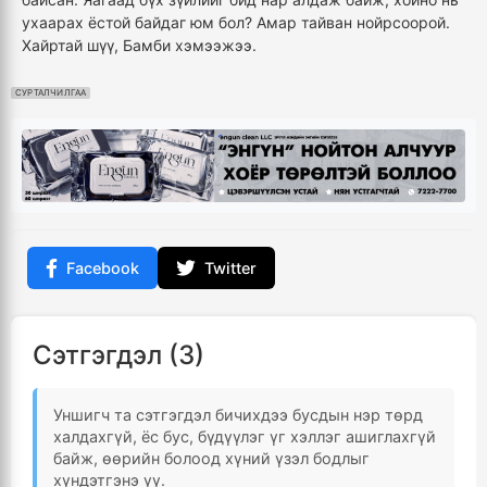
ухаарах ёстой байдаг юм бол? Амар тайван нойрсоорой.
Хайртай шүү,
Бамби
хэмээжээ.
СУРТАЛЧИЛГАА
Facebook
Twitter
Сэтгэгдэл (3)
Уншигч та сэтгэгдэл бичихдээ бусдын нэр төрд
халдахгүй, ёс бус, бүдүүлэг үг хэллэг ашиглахгүй
байж, өөрийн болоод хүний үзэл бодлыг
хүндэтгэнэ үү.