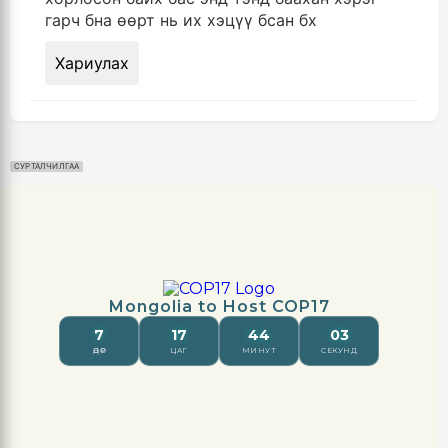
гарч бна өөрт нь их хэцүү бсан бх
Хариулах
СУРТАЛЧИЛГАА