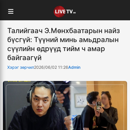
Талийгаач Э.Мөнхбаатарын найз
бүсгүй: Түүний минь амьдралын
сүүлийн өдрүүд тийм ч амар
байгаагүй
Хэрэг зөрчил
2026/06/02 11:26
Admin