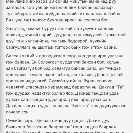
Мөн лайв хийхээсээ 30 орчим минутын өмнө над руу
залгасан. Тэр үед би метронд явж байсан болохоор
тухтай ярьж амжаагүйдээ хамгийн их харамсаж байна.
Би шууд метроноос буугаад яриаг нь сонссон бол…
Эцэст нь, намайг буруутгаж байгаа хүмүүст хандаж
хэлэхэд, миний нэрийг дуудаад, өөр хүмүүсийг "хамаатай
шүү" гэж хэлснийг нь тунгаан бодоорой
.
Хуулийн
байгууллага нь шалгаж тогтоох байх гэж итгэж байна.
Салсан хэдий ч долоодугаар сард над дээр ирж уулзана
гэж байсан. Би Солонгост сурдаггүй байсан бол, холын
зай байгаагүй бол бид салахгүй байсан байх. Би түүндээ
ярилцахыг хүсвэл нээлттэй гэдгээ хэлсэн. Даанч тухтай
ярилцаж чадсангүй. Сүүлийн үгийг нь бүрэн сонсож
чадалгүй үлдсэндээ харамсаад барахгүй нь. Дахиад "Та"
гэж дуудаж чадахгүй болчихлоо. Дахиад ганцхан удаа
уулзах сан. Ганцхан удаа эрхлүүлж, эрхлүүлэх сэн.
Дахиад ганцхан удаа танаасаа “Зулзага” гэж дуудуулахыг
сонсох сон.
Сүүлийн сард “Зунаас өмнө дуу цацна. Дахиж дуу
бичихээр болгосонд баярлалаа” гээд зөндөө баярлаж
байсан. Яагаад бүх зүйлийг бид нар алдаж байж, хойно нь