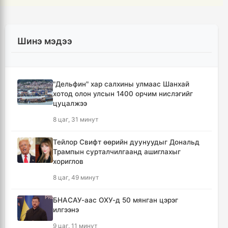
Шинэ мэдээ
"Дельфин" хар салхины улмаас Шанхай
хотод олон улсын 1400 орчим нислэгийг
цуцалжээ
8 цаг, 31 минут
Тейлор Свифт өөрийн дуунуудыг Дональд
Трампын сурталчилгаанд ашиглахыг
хориглов
8 цаг, 49 минут
БНАСАУ-аас ОХУ-д 50 мянган цэрэг
илгээнэ
9 цаг, 11 минут