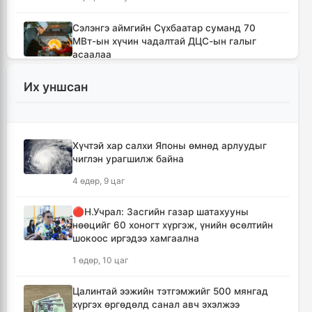
Сэлэнгэ аймгийн Сүхбаатар суманд 70
МВт-ын хүчин чадалтай ДЦС-ын галыг
асаалаа
10 цаг, 42 минут
Их уншсан
Иран Оман улстай тээврийн чиглэлээр
тохиролцоонд хүрсэн ч Ормузын хоолойг
нээхгүй гэв
Хүчтэй хар салхи Японы өмнөд арлуудыг
14 цаг, 25 минут
чиглэн урагшилж байна
4 өдөр, 9 цаг
Канадын Британийн Колумб мужид ойн
түймрийн улмаас онц байдал зарлав
🔴Н.Учрал: Засгийн газар шатахууны
14 цаг, 56 минут
нөөцийг 60 хоногт хүргэж, үнийн өсөлтийн
шокоос иргэдээ хамгаална
Төвийн аймгуудын ихэнх нутгаар дуу
1 өдөр, 10 цаг
цахилгаантай аадар бороо орно
15 цаг, 53 минут
Цалинтай ээжийн тэтгэмжийг 500 мянгад
хүргэх өргөдөлд санал авч эхэлжээ