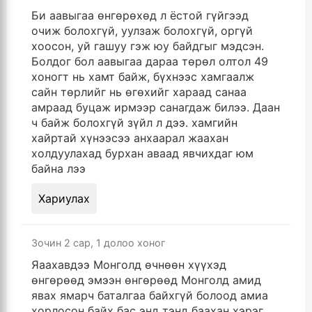
Би аавыгаа өнгөрөхөд л ёстой гүйгээд
очиж болохгүй, уулзаж болохгүй, оргүй
хоосон, уй гашуу гэж юу байдгыг мэдсэн.
Болдог бол аавыгаа дараа төрөл олтол 49
хоногт нь хамт байж, бүхнээс хамгаалж
сайн төрлийг нь өгөхийг хараад санаа
амраад буцаж ирмээр санагдаж билээ. Даан
ч байж болохгүй зүйл л дээ. хамгийн
хайртай хүнээсээ анхаарал жаахан
холдуулахад бурхан аваад явчихдаг юм
байна лээ
Хариулах
Зочин
2 сар, 1 долоо хоног
Яаахавдээ Монголд өчнөөн хүүхэд
өнгөрөөд эмээн өнгөрөөд Монголд амид
явах ямарч баталгаа байхгүй болоод амиа
хорлосон байх бас энд тэнд баахан хэрэг