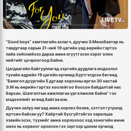
“Good boys” хамтлагийн ахлагч, дуучин Э.Мөнхбаатар нь
тавдугаар сарын 31-ний 19 цагийн үед өөрийн гэртээ
лайв хийснийхээ дараа амиа егүүтгэсэн хэрэг олон
нийтийг цочроогоод байна
.
Цагдаагийн байгууллагад хэргийн дуудлага мэдээлэл
тухайн өдрийн 19 цагийн орчимд бүртгэгдсэн бөгөөд
“
Баянгол дүүргийн 5 дугаар хорооны иргэн 30 настай
Э
.
М нь өөрийн гэртээ хоолойгоо боосон байдалтай нас
барсан
.
Шалгалтын ажиллагаа үргэлжилж байна
”
гэх
мэдээллийг өгөөд байгаа юм
.
Дуучин залуу яагаад амиа хорлох болов
,
сэтгэл гутралд
өртсөн байсан уу
?
Хайртай бүсгүйтэйгээ харилцаа
хэвийн эсэх
,
түүнийг амиа хорлохоос хэд хоногийн өмнө
эмээ нь хорвоог орхисон гэх зэргээр цахим орчинд