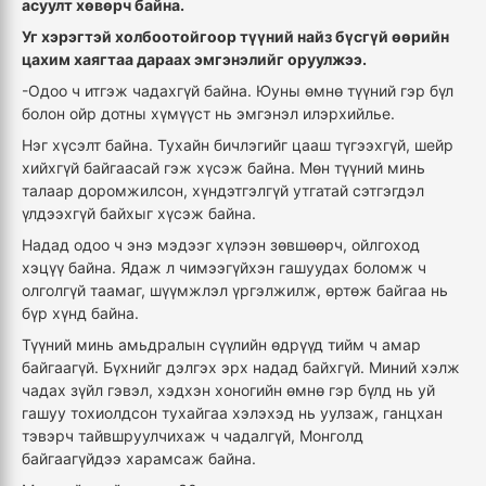
асуулт хөвөрч байна
.
Уг хэрэгтэй холбоотойгоор түүний найз бүсгүй өөрийн
цахим хаягтаа дараах эмгэнэлийг оруулжээ
.
-Одоо ч итгэж чадахгүй байна.
Юуны өмнө түүний гэр бүл
болон ойр дотны хүмүүст нь эмгэнэл илэрхийлье.
Нэг хүсэлт байна. Тухайн бичлэгийг цааш түгээхгүй, шейр
хийхгүй байгаасай гэж хүсэж байна. Мөн түүний минь
талаар доромжилсон, хүндэтгэлгүй утгатай сэтгэгдэл
үлдээхгүй байхыг хүсэж байна.
Надад одоо ч энэ мэдээг хүлээн зөвшөөрч, ойлгоход
хэцүү байна. Ядаж л чимээгүйхэн гашуудах боломж ч
олголгүй таамаг, шүүмжлэл үргэлжилж
,
өртөж байгаа нь
бүр хүнд байна.
Түүний минь амьдралын сүүлийн өдрүүд тийм ч амар
байгаагүй. Бүхнийг дэлгэх эрх надад байхгүй. Миний хэлж
чадах зүйл гэвэл, хэдхэн хоногийн өмнө гэр бүлд нь уй
гашуу тохиолдсон тухайгаа хэлэхэд нь уулзаж, ганцхан
тэвэрч тайвшруулчихаж ч чадалгүй, Монголд
байгаагүйдээ харамсаж байна
.