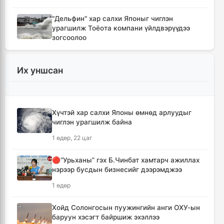
"Дельфин" хар салхи Японыг чиглэн
урагшилж Тоёота компани үйлдвэрүүдээ
зогсоолоо
3 цаг, 52 минут
Их уншсан
Ихэнх нутгаар солигдмол үүлтэй
4 цаг, 2 минут
Хүчтэй хар салхи Японы өмнөд арлуудыг
🔴ЦЕГ: Орон сууцны залилангийн хэргээр
чиглэн урагшилж байна
2,918 иргэн 53.3 тэрбум төгрөгөөр хохирчээ
1 өдөр, 22 цаг
18 цаг, 52 минут
🔴“Урьханы” гэх Б.Чинбат хамтарч ажиллах
🔴УБЕГ: Баригдаж дуусаагүй барилгууд
нэрээр бусдын бизнесийг дээрэмджээ
давхардсан тоогоор 21.2 их наяд төгрөгийн
барьцаанд байна
1 өдөр
18 цаг, 54 минут
Хойд Солонгосын пуужингийн анги ОХУ-ын
баруун хэсэгт байршиж эхэллээ
🔴С.Амарсайхан: Баригдаж дуусаагүй