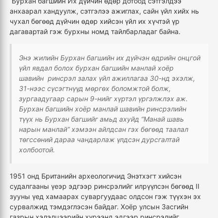
Бурхан багшийн Их дүйчин өдөр дотоод сэтгэлдээ
анхаарал хандуулж, сэтгэлээ ажиглах, сайн үйл хийх нь
чухал бөгөөд дүйчин өдөр хийсэн үйл их хүчтэй үр
дагавартай гэж бурхны номд тайлбарладаг байна.
Энэ жилийн Бурхан багшийн их дүйчэн өдрийн онцгой
үйл явдал болох бурхан багшийн манлай хоёр
шавийн ринсрэл залах үйл ажиллагаа 30-нд эхэлж,
31-нээс сүсэгтнүүд мөргөх боломжтой болж,
зургаадугаар сарын 9-нийг хүртэл үргэлжлэх аж.
Бурхан багшийн хоёр манлай шавийн ринсрэлийн
түүх нь Бурхан багшийг амьд ахуйд “Манай шавь
нарын манлай” хэмээн айлдсан гэх бөгөөд таалал
төгссөний дараа чандарлаж үлдсэн дурсгалтай
холбоотой.
1951 онд Британийн археологичид Энэтхэгт хийсэн
судалгааны үеэр эдгээр ринсрэлийг илрүүлсэн бөгөөд II
зууны үед хамаарах суваргуудаас олдсон гэж түүхэн эх
сурвалжид тэмдэглэсэн байдаг. Хоёр улсын Засгийн
газрын хэлэлцээрийн хүрээнд эдгээр ринсрэлийг