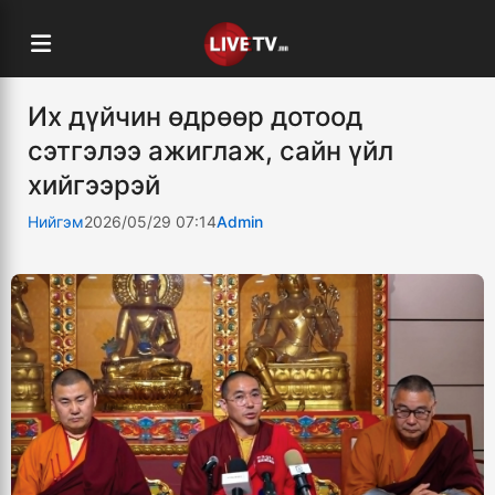
Их дүйчин өдрөөр дотоод
сэтгэлээ ажиглаж, сайн үйл
хийгээрэй
Нийгэм
2026/05/29 07:14
Admin