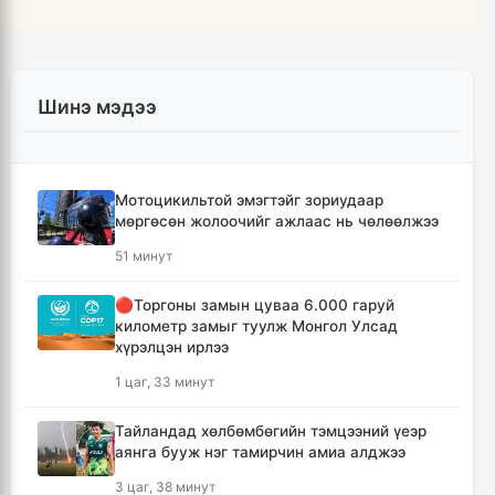
Шинэ мэдээ
Мотоцикильтой эмэгтэйг зориудаар
мөргөсөн жолоочийг ажлаас нь чөлөөлжээ
51 минут
🔴Торгоны замын цуваа 6.000 гаруй
километр замыг туулж Монгол Улсад
хүрэлцэн ирлээ
1 цаг, 33 минут
Тайландад хөлбөмбөгийн тэмцээний үеэр
аянга бууж нэг тамирчин амиа алджээ
3 цаг, 38 минут