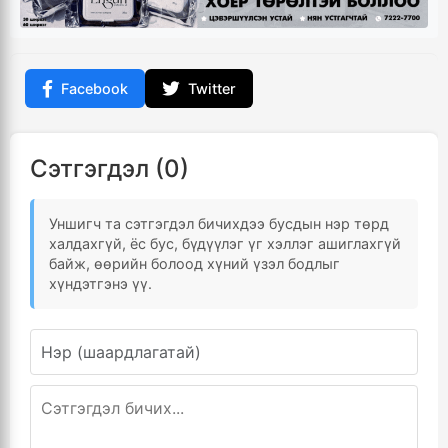
Facebook
Twitter
Сэтгэгдэл (0)
Уншигч та сэтгэгдэл бичихдээ бусдын нэр төрд
халдахгүй, ёс бус, бүдүүлэг үг хэллэг ашиглахгүй
байж, өөрийн болоод хүний үзэл бодлыг
хүндэтгэнэ үү.