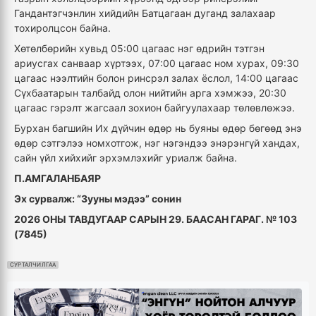
Гандантэгчэнлин хийдийн Батцагаан дуганд залахаар
тохиролцсон байна.
Хөтөлбөрийн хувьд 05:00 цагаас нэг өдрийн тэтгэн
ариусгах санваар хүртээх, 07:00 цагаас ном хурах, 09:30
цагаас нээлтийн болон ринсрэл залах ёслол, 14:00 цагаас
Сүхбаатарын талбайд олон нийтийн арга хэмжээ, 20:30
цагаас гэрэлт жагсаал зохион байгуулахаар төлөвлөжээ.
Бурхан багшийн Их дүйчин өдөр нь буяны өдөр бөгөөд энэ
өдөр сэтгэлээ номхотгож, нэг нэгэндээ энэрэнгүй хандах,
сайн үйл хийхийг эрхэмлэхийг уриалж байна.
П.АМГАЛАНБАЯР
Эх сурвалж: “Зууны мэдээ” сонин
2026 ОНЫ ТАВДУГААР САРЫН 29. БААСАН ГАРАГ. № 103
(7845)
СУРТАЛЧИЛГАА