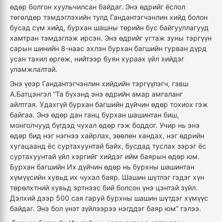
өдөр болгон хуульчилсан байдаг. Энэ өдрийг ёслол
төгөлдөр тэмдэглэхийн тулд Гандантэгчэнлин хийд болон
бусад сүм хийд, бурхан шашны төрийн бус байгууллагууд
хамтран тэмдэглэж ирсэн. Энэ өдрийг угтаж зуны тэргүүн
сарын шинийн 8-наас эхлэн бурхан багшийн гурван дүрд
усан тахил өргөж, нийтээр буян хураах үйл хийдэг
уламжлалтай.
Энэ үеэр Гандантэгчэнлин хийдийн тэргүүлэгч, гэвш
А.Батцэнгэл “Та бүхэнд энэ өдрийн амар амгаланг
айлтгая. Удахгүй бурхан багшийн дүйчин өдөр тохиох гэж
байгаа. Энэ өдөр дан ганц бурхан шашинтан биш,
монголчууд бүгдэд чухал өдөр гэж боддог. Учир нь энэ
өдөр бид нэг нэгнээ хайрлах, зөөлөн хандах, нэг өдрийн
хугацаанд ёс суртахуунтай байх, бусдад туслах зэрэг ёс
суртахуунтай үйл хэргийг хийдэг ийм баярын өдөр юм.
Бурхан багшийн Их дүйчин өдөр нь бурхны шашинтан
хүмүүсийн хувьд их чухал баяр. Шашин шүтлэг гэдэг хүн
төрөлхтний хувьд эртнээс бий болсон үнэ цэнтэй зүйл.
Дэлхий дээр 500 сая гаруй бурхны шашин шүтдэг хүмүүс
байдаг. Энэ бол үнэт зүйлээрээ нэгддэг баяр юм” гэлээ.