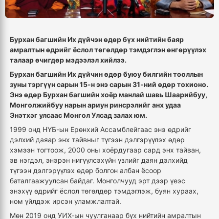
Бурхан багшийн Их дүйчэн өдөр бүх нийтийн баяр
амралтын өдрийг ёслол төгөлдөр тэмдэглэн өнгөрүүлэх
талаар өчигдөр мэдээлэл хийлээ.
Бурхан багшийн Их дүйчин өдөр буюу билгийн тооллын
зуны тэргүүн сарын 15-н энэ сарын 31-ний өдөр тохионо.
Энэ өдөр Бурхан багшийн хоёр манлай шавь Шаарийбуу,
Монголжийбуу нарын ариун ринсрэлийг анх удаа
Энэтхэг улсаас Монгол Улсад залах юм.
1999 онд НҮБ-ын Ерөнхий Ассамблейгаас энэ өдрийг
дэлхий даяар энх тайвныг түгээн дэлгэрүүлэх өдөр
хэмээн тогтоож, 2000 оны хоёрдугаар сард энх тайван,
эв нэгдэл, энэрэн нигүүлсэхүйн үзлийг даян дэлхийд
түгээн дэлгэрүүлэх өдөр болгон албан ёсоор
баталгаажуулсан байдаг. Монголчууд эрт дээр үеэс
энэхүү өдрийг ёслол төгөлдөр тэмдэглэж, буян хураах,
ном үйлдэж ирсэн уламжлалтай.
Мөн 2019 онд УИХ-ын чуулганаар бүх нийтийн амралтын