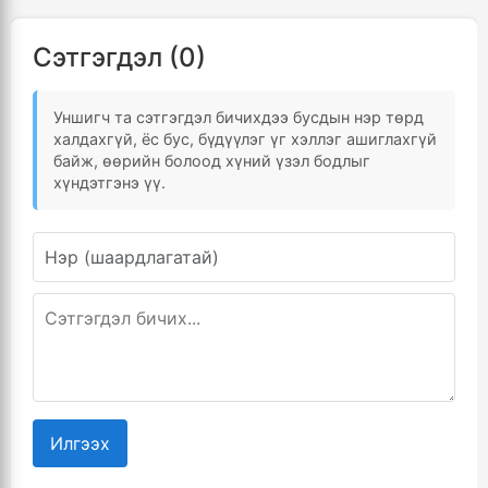
Сэтгэгдэл (0)
Уншигч та сэтгэгдэл бичихдээ бусдын нэр төрд
халдахгүй, ёс бус, бүдүүлэг үг хэллэг ашиглахгүй
байж, өөрийн болоод хүний үзэл бодлыг
хүндэтгэнэ үү.
Илгээх