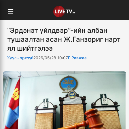
“Эрдэнэт үйлдвэр”-ийн албан
тушаалтан асан Ж.Ганзориг нарт
ял шийтгэлээ
Хууль эрхзүй
2026/05/28 10:07
Г.Равжаа