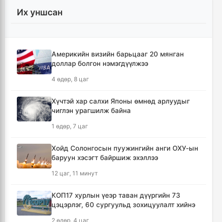
4 цаг, 33 минут
Их уншсан
УИХ-ын гишүүд БНСУ-ын Үндэсний
Ассамблейн гишүүдийг хүлээн авч уулзлаа
4 цаг, 58 минут
Америкийн визийн барьцааг 20 мянган
доллар болгон нэмэгдүүлжээ
Мексикийн ТикТок-чин шууд
4 өдөр, 8 цаг
дамжуулалтын үеэр буудуулж амиа алджээ
5 цаг, 25 минут
Хүчтэй хар салхи Японы өмнөд арлуудыг
чиглэн урагшилж байна
Кумамотогийн газар хөдлөлтийн улмаас
1 өдөр, 7 цаг
амиа алдагсдын тоо 38-д хүрчээ
6 цаг, 16 минут
Хойд Солонгосын пуужингийн анги ОХУ-ын
баруун хэсэгт байршиж эхэллээ
Төр хувийн хэвшлийн түншлэлээр нийслэлд
12 цаг, 11 минут
хэрэгжүүлэх төслийн жагсаалтад өөрчлөлт
оруулах тухай хэлэлцэж байна
КОП17 хурлын үеэр таван дүүргийн 73
6 цаг, 27 минут
цэцэрлэг, 60 сургуульд зохицуулалт хийнэ
2 өдөр, 4 цаг