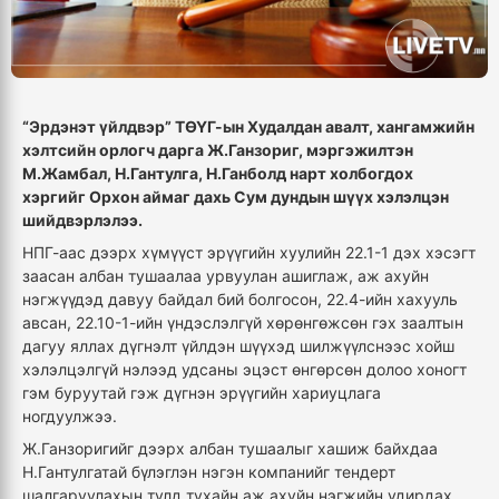
“Эрдэнэт үйлдвэр” ТӨҮГ-ын Худалдан авалт, хангамжийн
хэлтсийн орлогч дарга Ж.Ганзориг, мэргэжилтэн
М.Жамбал, Н.Гантулга, Н.Ганболд нарт холбогдох
хэргийг Орхон аймаг дахь Сум дундын шүүх хэлэлцэн
шийдвэрлэлээ.
НПГ-аас дээрх хүмүүст эрүүгийн хуулийн 22.1-1 дэх хэсэгт
заасан албан тушаалаа урвуулан ашиглаж, аж ахуйн
нэгжүүдэд давуу байдал бий болгосон, 22.4-ийн хахууль
авсан, 22.10-1-ийн үндэслэлгүй хөрөнгөжсөн гэх заалтын
дагуу яллах дүгнэлт үйлдэн шүүхэд шилжүүлснээс хойш
хэлэлцэлгүй нэлээд удсаны эцэст өнгөрсөн долоо хоногт
гэм буруутай гэж дүгнэн эрүүгийн хариуцлага
ногдуулжээ.
Ж.Ганзоригийг дээрх албан тушаалыг хашиж байхдаа
Н.Гантулгатай бүлэглэн нэгэн компанийг тендерт
шалгаруулахын тулд тухайн аж ахуйн нэгжийн удирдах