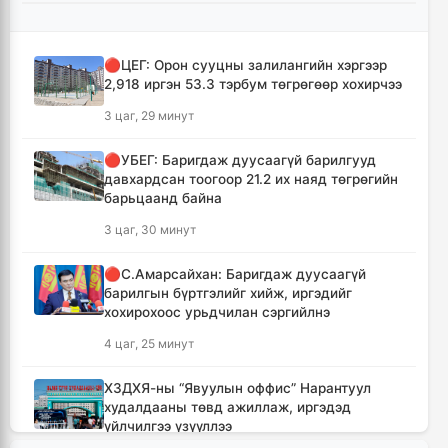
🔴ЦЕГ: Орон сууцны залилангийн хэргээр
2,918 иргэн 53.3 тэрбум төгрөгөөр хохирчээ
3 цаг, 29 минут
🔴УБЕГ: Баригдаж дуусаагүй барилгууд
давхардсан тоогоор 21.2 их наяд төгрөгийн
барьцаанд байна
3 цаг, 30 минут
🔴С.Амарсайхан: Баригдаж дуусаагүй
барилгын бүртгэлийг хийж, иргэдийг
хохирохоос урьдчилан сэргийлнэ
4 цаг, 25 минут
ХЗДХЯ-ны “Явуулын оффис” Нарантуул
худалдааны төвд ажиллаж, иргэдэд
үйлчилгээ үзүүллээ