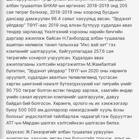
албан тушаалтан БНХАУ-ын иргэнээс 2018-2019 онд 205
сая төгрөг бэлнээр, 2016-2019 оны хооронд бусдын
дансаар дамжуулан 96.4 саяыг хахуульд авсан. “Эрдэнэт
үйлдвэр” ТӨҮГ-аас 2019 онд алхан бутлуур худалдан авах
тендер зарлахад Үнэлгээний хорооны нарийн бичгийн
даргаар ажиллаж байсан Н.Ганболдод албан тушаалаа
ашиглан нөлөөлж танил талынхаа “Икс вай зэт” гэх
компанийг шалгаруулж, байгууллагадаа 257.6 сая
төгрөгийн хохирол учруулсан. Худалдан авах
ажиллагааны хэлтсийн мэргэжилтэн М.Жамбалтай
бүлэглэн, “Эрдэнэт үйлдвэр” ТӨҮГ-ын 2020 оны хөрөнгө
оруулалт, худалдан авалтын төлөвлөгөөнд тусгасан
хөргөх шингэний нэмэлт бүтээгдэхүүний нэг литрийн үнийг
90 750 төгрөг болгон өсгөн тендер зарлаж, хамгийн өндөр
үнийн санал ирүүлсэн компанийг шалгаруулж, давуу
байдал бий болгосон. Хөрөнгө, орлого нь их хэмжээгээр
буюу 500 000 ам.доллароор нэмэгдсэнийг хууль ёсны
болохыг үндэслэлтэй тайлбарлаж чадаагүй гэж буруутган
АТГ-ын Мөрдөн шалгах хэлтсийнхэн шалгасан билээ.
Шүүхээс Ж.Ганзоригийг албан тушаалаа урвуулан
ашигласан, хахууль авсан гэм буруутайд тооцож, ялыг нь