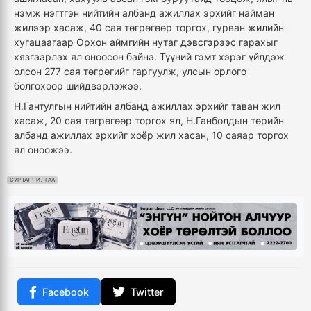
нэмж нэгтгэн нийтийн албанд ажиллах эрхийг найман
жилээр хасаж, 40 сая төгрөгөөр торгох, гурван жилийн
хугацаагаар Орхон аймгийн нутаг дэвсгэрээс гарахыг
хязгаарлах ял оноосон байна. Түүний гэмт хэрэг үйлдэж
олсон 277 сая төгрөгийг гаргуулж, улсын орлого
болгохоор шийдвэрлэжээ.
Н.Гантулгын нийтийн албанд ажиллах эрхийг таван жил
хасаж, 20 сая төгрөгөөр торгох ял, Н.Ганболдын төрийн
албанд ажиллах эрхийг хоёр жил хасан, 10 саяар торгох
ял оноожээ.
СУРТАЛЧИЛГАА
Facebook
Twitter