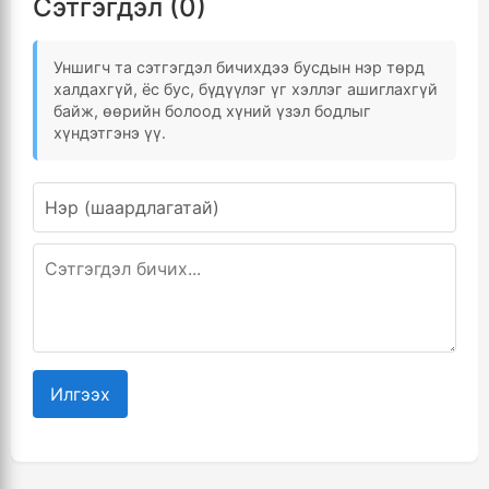
Сэтгэгдэл (0)
Уншигч та сэтгэгдэл бичихдээ бусдын нэр төрд
халдахгүй, ёс бус, бүдүүлэг үг хэллэг ашиглахгүй
байж, өөрийн болоод хүний үзэл бодлыг
хүндэтгэнэ үү.
Илгээх