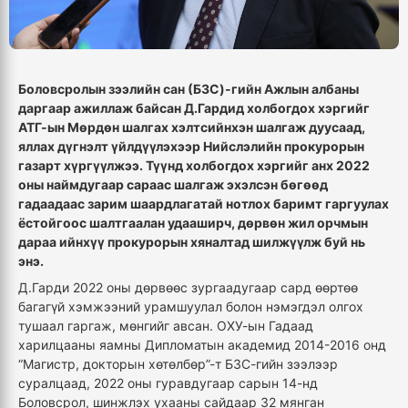
Боловсролын зээлийн сан (БЗС)-гийн Ажлын албаны
даргаар ажиллаж байсан Д.Гардид холбогдох хэргийг
АТГ-ын Мөрдөн шалгах хэлтсийнхэн шалгаж дуусаад,
яллах дүгнэлт үйлдүүлэхээр Нийслэлийн прокурорын
газарт хүргүүлжээ. Түүнд холбогдох хэргийг анх 2022
оны наймдугаар сараас шалгаж эхэлсэн бөгөөд
гадаадаас зарим шаардлагатай нотлох баримт гаргуулах
ёстойгоос шалтгаалан удааширч, дөрвөн жил орчмын
дараа ийнхүү прокурорын хяналтад шилжүүлж буй нь
энэ.
Д.Гарди 2022 оны дөрвөөс зургаадугаар сард өөртөө
багагүй хэмжээний урамшуулал болон нэмэгдэл олгох
тушаал гаргаж, мөнгийг авсан. ОХУ-ын Гадаад
харилцааны яамны Дипломатын академид 2014-2016 онд
“Магистр, докторын хөтөлбөр”-т БЗС-гийн зээлээр
суралцаад, 2022 оны гуравдугаар сарын 14-нд
Боловсрол, шинжлэх ухааны сайдаар 32 мянган