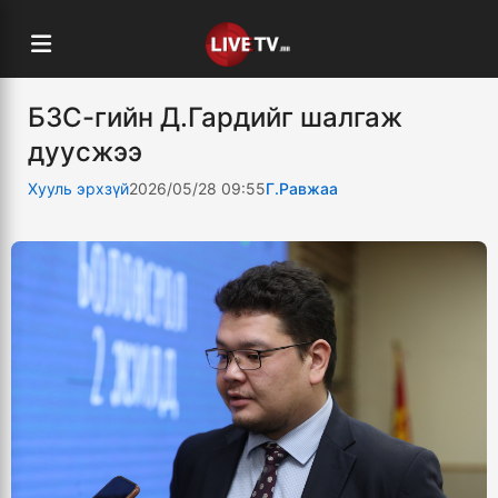
БЗС-гийн Д.Гардийг шалгаж
дуусжээ
Хууль эрхзүй
2026/05/28 09:55
Г.Равжаа