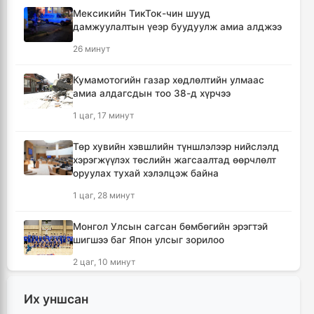
Мексикийн ТикТок-чин шууд
дамжуулалтын үеэр буудуулж амиа алджээ
26 минут
Кумамотогийн газар хөдлөлтийн улмаас
амиа алдагсдын тоо 38-д хүрчээ
1 цаг, 17 минут
Төр хувийн хэвшлийн түншлэлээр нийслэлд
хэрэгжүүлэх төслийн жагсаалтад өөрчлөлт
оруулах тухай хэлэлцэж байна
1 цаг, 28 минут
Монгол Улсын сагсан бөмбөгийн эрэгтэй
шигшээ баг Япон улсыг зорилоо
2 цаг, 10 минут
Татварын өрийг барагдуулахдаа орлогын
Их уншсан
30 хувийг татвар төлөгчид үлдээхээр