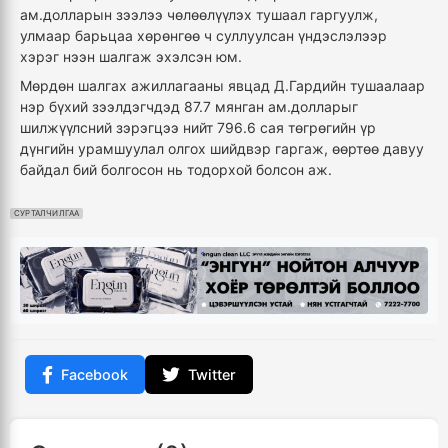
ам.долларын зээлээ чөлөөлүүлэх тушаал гаргуулж,
улмаар барьцаа хөрөнгөө ч суллуулсан үндэслэлээр
хэрэг нээн шалгаж эхэлсэн юм.
Мөрдөн шалгах ажиллагааны явцад Д.Гардийн тушаалаар
нэр бүхий зээлдэгчдэд 87.7 мянган ам.долларыг
шилжүүлсний зэрэгцээ нийт 796.6 сая төгрөгийн үр
дүнгийн урамшуулал олгох шийдвэр гаргаж, өөртөө давуу
байдал бий болгосон нь тодорхой болсон аж.
СУРТАЛЧИЛГАА
Facebook
Twitter