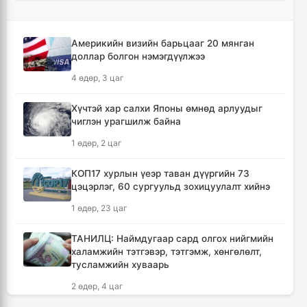
хуульчилжээ
2 цаг, 24 минут
Америкийн визийн барьцааг 20 мянган
доллар болгон нэмэгдүүлжээ
Өвөлжилтийн бэлтгэл ажлын хүрээнд
Шадар сайд Н.Номтойбаяр Дорноговь
4 өдөр, 3 цаг
аймагт ажиллалаа
2 цаг, 30 минут
Хүчтэй хар салхи Японы өмнөд арлуудыг
чиглэн урагшилж байна
Өнөөдөр Ангарскийн газрын тос
1 өдөр, 2 цаг
боловсруулах үйлдвэрээс 1,980 тонн АИ-92
автобензин Монгол Улсад ирнэ
КОП17 хурлын үеэр таван дүүргийн 73
2 цаг, 38 минут
цэцэрлэг, 60 сургуульд зохицуулалт хийнэ
1 өдөр, 23 цаг
🔴АН: Монголд шатахууны биш, төрийн
бодлогын хомстол нүүрлээд байна
ТАНИЛЦ: Наймдугаар сард олгох нийгмийн
4 цаг, 27 минут
халамжийн тэтгэвэр, тэтгэмж, хөнгөлөлт,
тусламжийн хуваарь
🔴“Урьханы” гэх Б.Чинбат хамтарч ажиллах
2 өдөр, 4 цаг
нэрээр бусдын бизнесийг дээрэмджээ