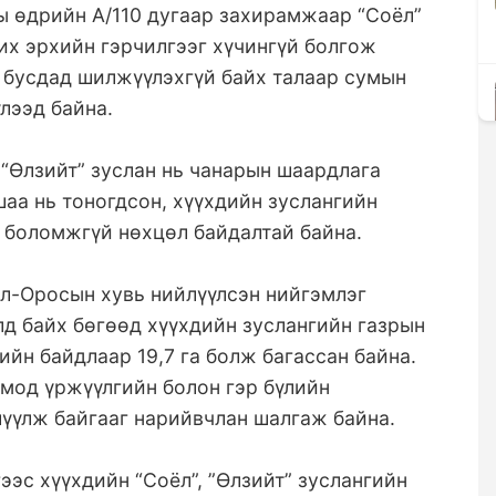
ы өдрийн А/110 дугаар захирамжаар “Соёл”
ших эрхийн гэрчилгээг хүчингүй болгож
 бусдад шилжүүлэхгүй байх талаар сумын
лээд байна.
“Өлзийт” зуслан нь чанарын шаардлага
шаа нь тоногдсон, хүүхдийн зуслангийн
 боломжгүй нөхцөл байдалтай байна.
ол-Оросын хувь нийлүүлсэн нийгэмлэг
д байх бөгөөд хүүхдийн зуслангийн газрын
ийн байдлаар 19,7 га болж багассан байна.
 мод үржүүлгийн болон гэр бүлийн
үүлж байгааг нарийвчлан шалгаж байна.
ээс хүүхдийн “Соёл”, ”Өлзийт” зуслангийн