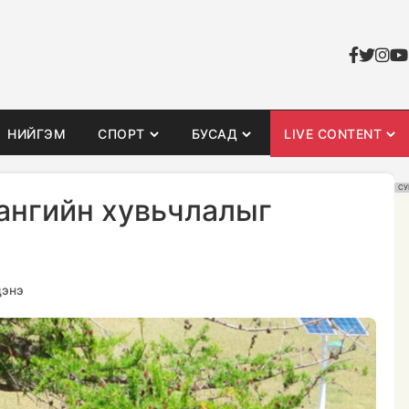
НИЙГЭМ
СПОРТ
БУСАД
LIVE CONTENT
СУ
лангийн хувьчлалыг
дэнэ