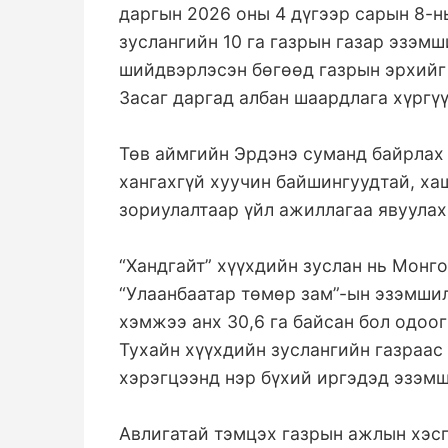
даргын 2026 оны 4 дүгээр сарын 8-н
зуслангийн 10 га газрын газар эзэм
шийдвэрлэсэн бөгөөд газрын эрхийг
Засаг даргад албан шаардлага хүргүү
Төв аймгийн Эрдэнэ суманд байрлах 
хангахгүй хуучин байшингуудтай, ха
зориулалтаар үйл ажиллагаа явуулах
“Хандгайт” хүүхдийн зуслан нь Монг
“Улаанбаатар төмөр зам”-ын эзэмшил
хэмжээ анх 30,6 га байсан бол одоог
Тухайн хүүхдийн зуслангийн газраас
хэрэгцээнд нэр бүхий иргэдэд эзэмш
Авлигатай тэмцэх газрын ажлын хэсг