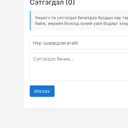
Сэтгэгдэл (0)
Уншигч та сэтгэгдэл бичихдээ бусдын нэр төр
байж, өөрийн болоод хүний үзэл бодлыг хүнд
Илгээх