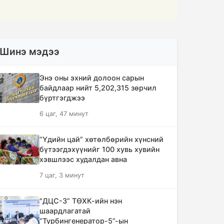
Шинэ мэдээ
Энэ оны эхний долоон сарын
байдлаар нийт 5,202,315 зөрчил
бүртгэгджээ
6 цаг, 47 минут
“Үдийн цай” хөтөлбөрийн хүнсний
бүтээгдэхүүнийг 100 хувь хувийн
хэвшлээс худалдан авна
7 цаг, 3 минут
"ДЦС-3” ТӨХК-ийн нэн
шаардлагатай
“Турбингенератор-5”-ын