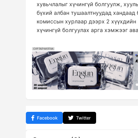
хувьчлалыг хүчингүй болгуулж, хуул
бүхий албан тушаалтнуудад хандаад 
комиссын хурлаар дээрх 2 хүүхдийн
хүчингүй болгуулах арга хэмжээг ав
СУРТАЛЧИЛГАА
Facebook
Twitter