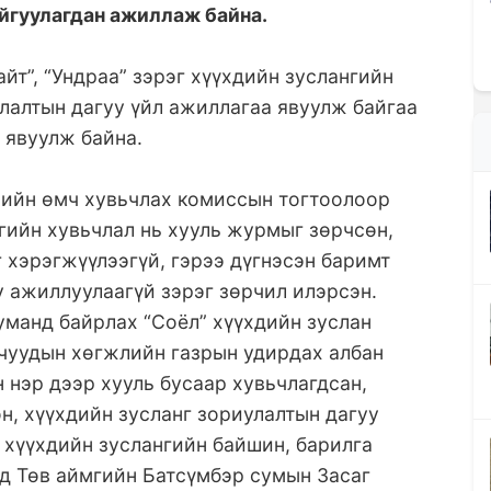
айгуулагдан ажиллаж байна.
айт”, “Ундраа” зэрэг хүүхдийн зуслангийн
улалтын дагуу үйл ажиллагаа явуулж байгаа
 явуулж байна.
лийн өмч хувьчлах комиссын тогтоолоор
гийн хувьчлал нь хууль журмыг зөрчсөн,
 хэрэгжүүлээгүй, гэрээ дүгнэсэн баримт
у ажиллуулаагүй зэрэг зөрчил илэрсэн.
уманд байрлах “Соёл” хүүхдийн зуслан
учуудын хөгжлийн газрын удирдах албан
 нэр дээр хууль бусаар хувьчлагдсан,
н, хүүхдийн зусланг зориулалтын дагуу
 хүүхдийн зуслангийн байшин, барилга
ад Төв аймгийн Батсүмбэр сумын Засаг