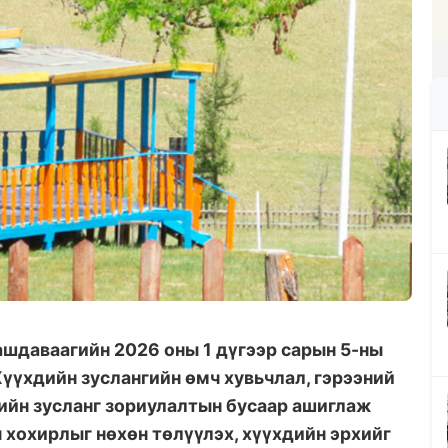
ашдаваагийн 2026 оны 1 дүгээр сарын 5-ны
үүхдийн зуслангийн өмч хувьчлал, гэрээний
ийн зусланг зориулалтын бусаар ашиглаж
н хохирлыг нөхөн төлүүлэх, хүүхдийн эрхийг