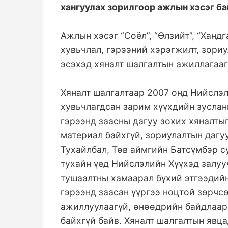
хангуулах зорилгоор ажлын хэсэг б
Ажлын хэсэг “Соёл”, “Өлзийт”, “Хандг
хувьчлал, гэрээний хэрэгжилт, зори
эсэхэд хяналт шалгалтын ажиллагааг
Хяналт шалгалтаар 2007 онд Нийслэ
хувьчлагдсан зарим хүүхдийн зуслан
гэрээнд заасны дагуу зохих хяналтыг
материал байхгүй, зориулалтын дагу
Тухайлбал, Төв аймгийн Батсүмбэр с
тухайн үед Нийслэлийн Хүүхэд залу
тушаалтны хамаарал бүхий этгээдийн
гэрээнд заасан үүргээ ноцтой зөрчсө
ажиллуулаагүй, өнөөдрийн байдлаар
байхгүй байв. Хяналт шалгалтын явц