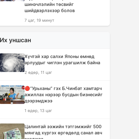
шинэчлэлийн төсвийг
шийдвэрлэхээр болов
7 цаг, 19 минут
Сүүлийн 10 жилд суудлын авто
Их уншсан
машин 700 мянга гаруйг
импортолжээ
Хүчтэй хар салхи Японы өмнөд
7 цаг, 23 минут
арлуудыг чиглэн урагшилж байна
2 өдөр, 11 цаг
Монгол Улсын гадаад валютын
нөөц анх удаа 7.9 тэрбум
ам.долларт хүрлээ
🔴“Урьханы” гэх Б.Чинбат хамтарч
ажиллах нэрээр бусдын бизнесийг
7 цаг, 30 минут
дээрэмджээ
1 өдөр, 13 цаг
Өмнөд Солонгост хэт халууны
улмаас амиа алдсан хүний тоо 23-т
хүржээ
Цалинтай ээжийн тэтгэмжийг 500
мянгад хүргэх өргөдөлд санал авч
7 цаг, 39 минут
эхэлжээ