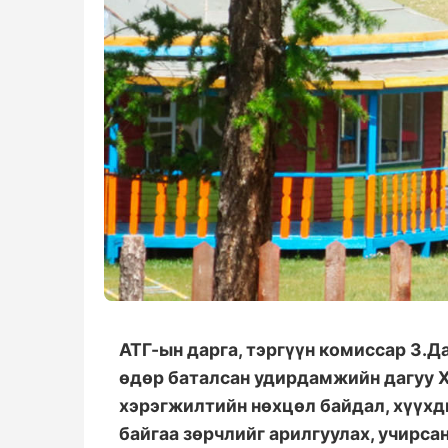
АТГ-ын дарга, тэргүүн комиссар З.Д
өдөр баталсан удирдамжийн дагуу Х
хэрэгжилтийн нөхцөл байдал, хүүхд
байгаа зөрчлийг арилгуулах, учирса