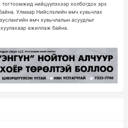
ь тогтоомжид нийцүүлэхээр холбогдох эрх
байна. Улмаар Нийслэлийн өмч хувьчлах
 зуслангийн өмч хувьчлалын асуудлыг
ахуулахаар ажиллаж байна.