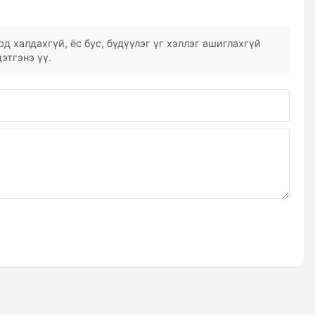
д халдахгүй, ёс бус, бүдүүлэг үг хэллэг ашиглахгүй
этгэнэ үү.