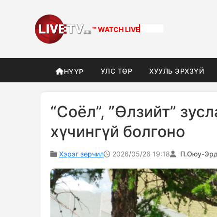
™ WATCH
LIVETV
УЛС ТӨР
ХУУЛЬ ЭРХЗҮЙ
НҮҮР
“Соёл”, ”Өлзийт” зус
хүчингүй болгоно
Хэрэг зөрчил
2026/05/26 19:18
П.Оюу-Эр