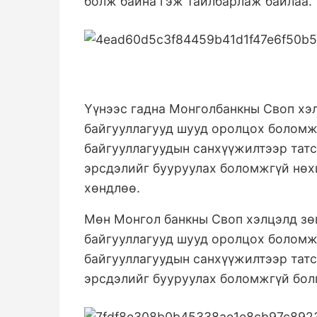
болж байна
гэж тайлбарлаж байлаа.
Үүнээс гадна
Монголбанкны Своп хэлц
байгууллагууд шууд оролцох боломжгү
байгууллагуудын санхүүжилтээр тат
эрсдэлийг бууруулах боломжгүй нө
хөндлөө.
Мөн
Монгол банкны Своп хэлцэлд зөв
байгууллагууд шууд оролцох боломжгү
байгууллагуудын санхүүжилтээр тат
эрсдэлийг бууруулах боломжгүй
бол