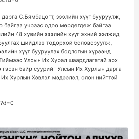
 дарга С.Бямбацогт, зээлийн хүүг бууруулж,
о байгаа учраас одоо мөрдөгдөж байгаа
илийн 48 хувийн зээлийн хүүг эхний ээлжид
буулгах шийдлээ тодорхой боловсруулж,
элийн хүүг бууруулах бодлогын хүрээнд
 Тиймээс Улсын Их Хурал шаардлагатай эрх
 гэсэн байр суурийг Улсын Их Хурлын дарга
 Их Хурлын Хэвлэл мэдээлэл, олон нийттэй