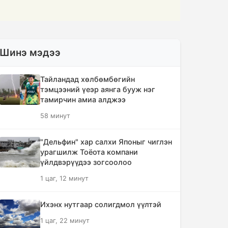
Шинэ мэдээ
Тайландад хөлбөмбөгийн
тэмцээний үеэр аянга бууж нэг
тамирчин амиа алджээ
58 минут
"Дельфин" хар салхи Японыг чиглэн
урагшилж Тоёота компани
үйлдвэрүүдээ зогсоолоо
1 цаг, 12 минут
Ихэнх нутгаар солигдмол үүлтэй
1 цаг, 22 минут