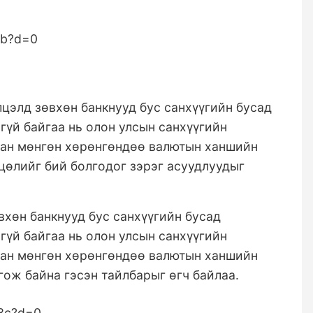
элд зөвхөн банкнууд бус санхүүгийн бусад
й байгаа нь олон улсын санхүүгийн
сан мөнгөн хөрөнгөндөө валютын ханшийн
хцө
лийг бий болгодог зэрэг асуудлуудыг
хөн банкнууд бус санхүүгийн бусад
й байгаа нь олон улсын санхүүгийн
сан мөнгөн хөрөнгөндөө валютын ханшийн
гож байна гэсэн тайлбарыг өгч байлаа.