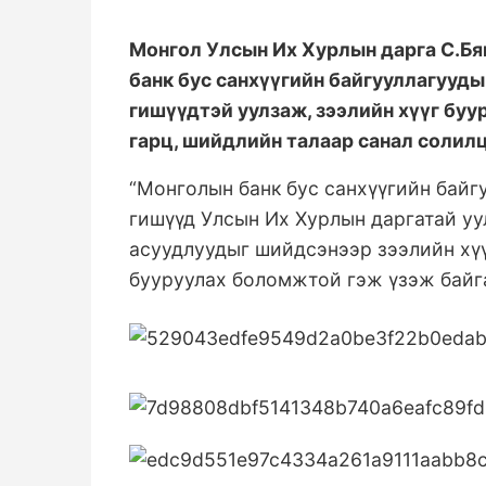
Монгол Улсын Их Хурлын дарга С.Бя
банк бус санхүүгийн байгууллагууд
гишүүдтэй уулзаж, зээлийн хүүг буу
гарц, шийдлийн талаар санал солил
“Монголын банк бус санхүүгийн байг
гишүүд Улсын Их Хурлын даргатай уу
асуудлуудыг шийдсэнээр зээлийн хү
бууруулах болом
жтой гэж үзэж байг