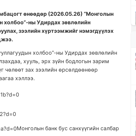
мбацогт өнөөдөр (2026.05.26) “Монголын
ын холбоо”-ны Удирдах зөвлөлийн
руулах, зээлийн хүртээмжийг нэмэгдүүлэх
цжээ.
ууллагуудын холбоо”-ны Удирдах зөвлөлийн
лзахдаа, хууль, эрх зүйн бодлогын зарим
үг чөлөөт зах зээлийн өрсөлдөөнөөр
аагаа хэллээ.
Монголын банк бус санхүүгийн салбар