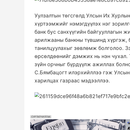
Уулзалтын төгсгөлд Улсын Их Хурлын
хүртээмжийг нэмэгдүүлэх нэг зорилг
банк бус санхүүгийн байгууллагын ж
арилжааны банкны түвшинд хүргэж, 
танилцуулахыг зөвлөмж болголоо. Зэ
өрсөлдөөнийг дэмжих нь нэн чухал.
зүйн орчныг бүрдүүлж ажиллах болно
С.Бямбацогт илэрхийллээ
гэж Улсын
харилцах газраас мэдээллээ.
СУРТАЛЧИЛГАА