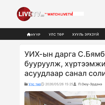
™ WATCH
DIFFERENT
УЛС ТӨР
ХУУЛЬ ЭРХЗҮЙ
НҮҮР
УИХ-ын дарга С.Бямб
бууруулж, хүртээмжи
асуудлаар санал сол
Улс төр
2026/05/26 15:25
П.Оюу-Эрдэнэ