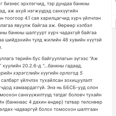
иг бизнес эрхлэгчид, тэр дундаа банкны
эд, аж ахуй нэгжүүдэд санхүүгийн
н тоогоор 4.1 сая харилцагчид хүрч үйлчлэн
ллагаа явуулж бай
гаа аж. Өөрөөр хэлбэл
ны банкны шалгуурт хүрч чадахгүй байгаа
аа шийдэхийн тулд жилийн 48 хувийн хүүтэй
.
уллага төрийн бус байгууллагын зүгээс
“Аж
” хуулийн 20.2.6-д
“...банкны гадаад,
рийн хэрэгслийн хүүгийн орлогод 5
 салбарт үйлчлэх тухайлсан зохицуулалт
гчдод хамаардаггүй
.
Энэ нь ББСБ-ууд олон
моохон санхүүжилтүүд татдаг боловч тухайн
йн (банкнаас 4 дахин өндөр) татвар төлснөөр
рсөлдөх чадваргүй болох томоохон шалтгаан