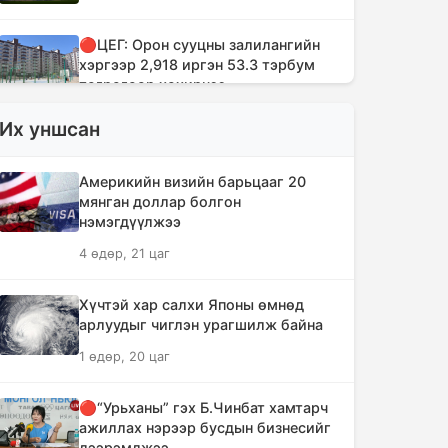
🔴ЦЕГ: Орон сууцны залилангийн
хэргээр 2,918 иргэн 53.3 тэрбум
төгрөгөөр хохирчээ
16 цаг, 12 минут
Их уншсан
🔴УБЕГ: Баригдаж дуусаагүй
Америкийн визийн барьцааг 20
барилгууд давхардсан тоогоор 21.2
мянган доллар болгон
их наяд төгрөгийн барьцаанд байна
нэмэгдүүлжээ
16 цаг, 13 минут
4 өдөр, 21 цаг
🔴С.Амарсайхан: Баригдаж
Хүчтэй хар салхи Японы өмнөд
дуусаагүй барилгын бүртгэлийг
арлуудыг чиглэн урагшилж байна
хийж, иргэдийг хохирохоос
урьдчилан сэргийлнэ
1 өдөр, 20 цаг
17 цаг, 8 минут
🔴“Урьханы” гэх Б.Чинбат хамтарч
ажиллах нэрээр бусдын бизнесийг
ХЗДХЯ-ны “Явуулын оффис”
дээрэмджээ