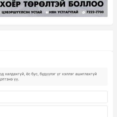
д халдахгүй, ёс бус, бүдүүлэг үг хэллэг ашиглахгүй
этгэнэ үү.