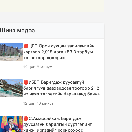
Шинэ мэдээ
🔴ЦЕГ: Орон сууцны залилангийн
хэргээр 2,918 иргэн 53.3 тэрбум
төгрөгөөр хохирчээ
12 цаг, 8 минут
🔴УБЕГ: Баригдаж дуусаагүй
барилгууд давхардсан тоогоор 21.2
их наяд төгрөгийн барьцаанд байна
12 цаг, 10 минут
🔴С.Амарсайхан: Баригдаж
дуусаагүй барилгын бүртгэлийг
хийж, иргэдийг хохирохоос