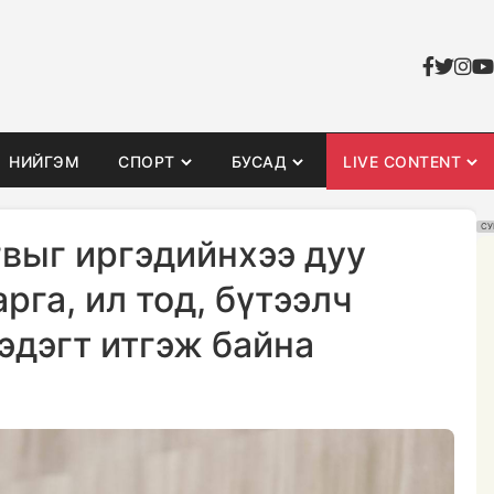
НИЙГЭМ
СПОРТ
БУСАД
LIVE CONTENT
СУ
гвыг иргэдийнхээ дуу
рга, ил тод, бүтээлч
эдэгт итгэж байна