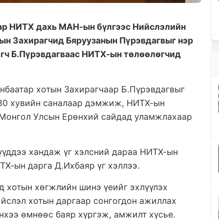
аар НИТХ дахь МАН-ын бүлгээс Нийслэлийн
тын Захирагчид Бяруузанын Пүрэвдагвыг нэр
игч Б.Пүрэвдагваас НИТХ-ын төлөөлөгчид
анбаатар хотын Захирагчаар Б.Пүрэвдагвыг
80 хувийн саналаар дэмжиж, НИТХ-ын
 Монгол Улсын Ерөнхий сайдад уламжлахаар
үүддээ хандаж үг хэлсний дараа НИТХ-ын
ТХ-ын дарга Д.Ихбаяр үг хэллээ.
д хотын хөгжлийн шинэ үеийг эхлүүлэх
ийслэл хотын даргаар сонгогдон ажиллах
нхээ өмнөөс баяр хүргэж, амжилт хүсье.