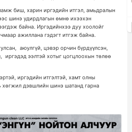
уламж биш, харин иргэдийн итгэл, амьдралын
мээс шинэ удирдлагын өмнө ихээхэн
ээгдэж байна. Иргэдийнхээ дуу хоолойг
рчмаар ажиллана гэдэгт итгэж байна.
улсан, аюулгүй, цэвэр орчин бүрдүүлсэн,
, иргэдэд ээлтэй хотыг цогцлоохын төлөө
ртэй, иргэдийн итгэлтэй, хамт олны
ь хөгжил дэвшлийн шинэ шатанд гарна