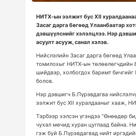
НИТХ-ын ээлжит бус XII хуралдаан
Засаг дарга бөгөөд Улаанбаатар хо
дэвшүүлснийг хэлэлцлээ. Нэр дэвш
асуулт асууж, санал хэлэв.
Нийслэлийн Засаг дарга бөгөөд Ула
томилохыг НИТХ-ын төлөөлөгчдийн 
шийдвэр, холбогдох баримт бичгийг
болов.
Нэр дэвшигч Б.Пүрэвдагва нийслэлч
ээлжит бус XII хуралдааныг хааж, НИ
Тэрбээр хэлсэн үгэндээ “Өнөөдөр би
чухал мөчид хуран цуглаад байна. Н
гэж буй Б.Пүрэвдагвад нийт иргэдий