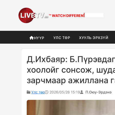
™ WATCH
DIFFERENT
УЛС ТӨР
ХУУЛЬ ЭРХЗҮЙ
НҮҮР
Д.Ихбаяр: Б.Пүрэвда
хоолойг сонсож, шуда
зарчмаар ажиллана г
Улс төр
2026/05/26 15:19
П.Оюу-Эрдэнэ