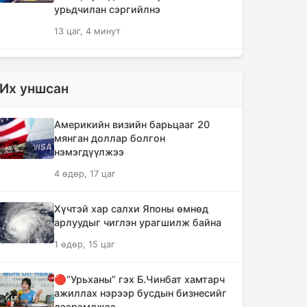
урьдчилан сэргийлнэ
13 цаг, 4 минут
ХЗДХЯ-ны “Явуулын оффис”
Нарантуул худалдааны төвд
Их уншсан
ажиллаж, иргэдэд үйлчилгээ
үзүүллээ
Америкийн визийн барьцааг 20
13 цаг, 13 минут
мянган доллар болгон
нэмэгдүүлжээ
УИХ-ын гишүүд БНСУ-ын Үндэсний
4 өдөр, 17 цаг
Ассамблейн гишүүдийг хүлээн авч
уулзлаа
Хүчтэй хар салхи Японы өмнөд
13 цаг, 37 минут
арлуудыг чиглэн урагшилж байна
1 өдөр, 15 цаг
Мексикийн ТикТок-чин шууд
дамжуулалтын үеэр буудуулж амиа
алджээ
🔴“Урьханы” гэх Б.Чинбат хамтарч
ажиллах нэрээр бусдын бизнесийг
14 цаг, 4 минут
дээрэмджээ