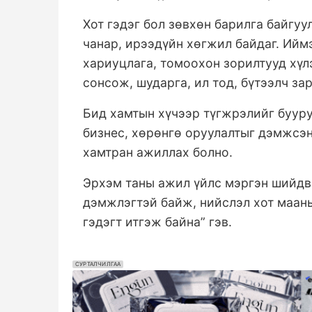
Хот гэдэг бол зөвхөн барилга байгу
чанар, ирээдүйн хөгжил байдаг. Ий
хариуцлага, томоохон зорилтууд хүл
сонсож, шударга, ил тод, бүтээлч за
Бид хамтын хүчээр түгжрэлийг бууру
бизнес, хөрөнгө оруулалтыг дэмжсэн
хамтран ажиллах болно.
Эрхэм таны ажил үйлс мэргэн шийдвэ
дэмжлэгтэй байж, нийслэл хот маан
гэдэгт итгэж байна” гэв.
СУРТАЛЧИЛГАА