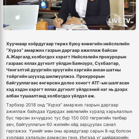
Хуучнаар хоёрдугаар төрөх буюу өнөөгийн нийслэлийн
“Хүрээ” амаржих газрын даргаар ажиллаж байсан
А.Жаргалд холбогдох хэрэгт Нийслэлийн прокурорын
газраас яллах дүгнэлт үйлдэн Баянзүрх, Сүхбаатар,
Чингэлтэй дүүргийн эрүүгийн хэргийн анхан шатны
тойргийн шүүхэд шилжүүлжээ. Прокурорын
байгууллагаас өнгөрсөн долоо хоногт АТГ-ын шалгасан
хэд хэдэн хэрэгт яллах дүгнэлт үйлдсэний нэг нь дээрх
албан тушаалтанд холбогдох үйлдэл аж.
Тэрбээр 2018 онд “Хүрээ” амаржих газрын даргаар
ажиллаж байхдаа Удирдах зөвлөлийн хуралд харьяаллын
бус төрсөн эхчүүдээс тус бүр 150 000 төгрөгийн төлбөр
авч, байгууллагын 60 жилийн ойд зарцуулах санал
гаргажээ. Үүнийг мөн оны аравдугаар сарын 8-нд болсон
хурлаар хэлэлцэн дэмжсэн гэнэ. Ингээд уг шийдвэрийн