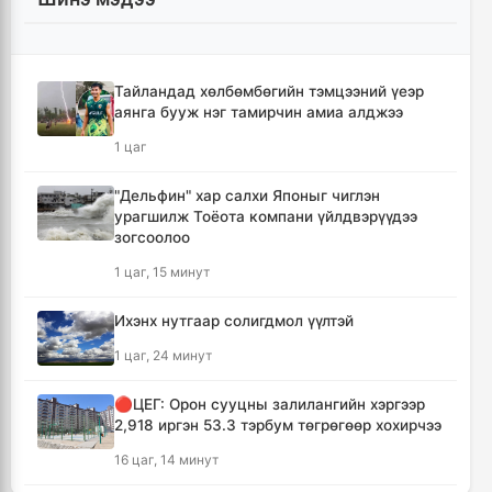
Тайландад хөлбөмбөгийн тэмцээний үеэр
аянга бууж нэг тамирчин амиа алджээ
1 цаг
"Дельфин" хар салхи Японыг чиглэн
урагшилж Тоёота компани үйлдвэрүүдээ
зогсоолоо
1 цаг, 15 минут
Ихэнх нутгаар солигдмол үүлтэй
1 цаг, 24 минут
🔴ЦЕГ: Орон сууцны залилангийн хэргээр
2,918 иргэн 53.3 тэрбум төгрөгөөр хохирчээ
16 цаг, 14 минут