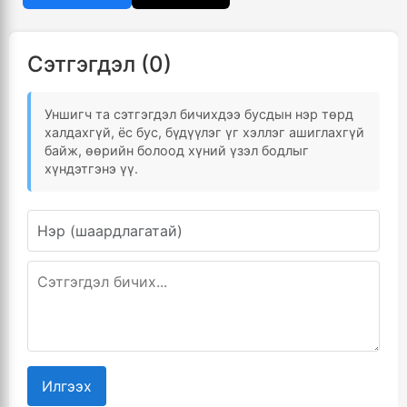
Сэтгэгдэл (0)
Уншигч та сэтгэгдэл бичихдээ бусдын нэр төрд
халдахгүй, ёс бус, бүдүүлэг үг хэллэг ашиглахгүй
байж, өөрийн болоод хүний үзэл бодлыг
хүндэтгэнэ үү.
Илгээх