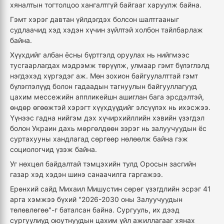
хяналтын тогтолцоо хангалтгүй байгааг харуулж байна.
Гэмт хэрэг давтан үйлдэгдэх болсон шалтгааныг
судлаачид хэд хэдэн хүчин зүйлтэй холбон тайлбарлаж
байна.
Хүүхдийг албан ёсны бүртгэлд оруулах нь нийгмээс
тусгаарлагдах мэдрэмж төрүүлж, улмаар гэмт бүлэглэлд
нэгдэхэд хүргэдэг аж. Мөн зохион байгуулалттай гэмт
бүлэглэлүүд болон гадаадын тагнуулын байгууллагууд
цахим мессежийн аппликейшн ашиглан бага эрсдэлтэй,
өндөр өгөөжтэй хэрэгт хүүхдүүдийг элсүүлэх нь ихэсжээ.
Үүнээс гадна нийгэм дэх хүчирхийллийн хэвийн үзэгдэл
болон Украин дахь мөргөлдөөн зэрэг нь залуучуудын ёс
суртахууны хандлагад сөргөөр нөлөөлж байна гэж
социологчид үзэж байна.
Уг нөхцөл байдалтай тэмцэхийн тулд Оросын засгийн
газар хэд хэдэн шинэ санаачилга гаргажээ.
Ерөнхий сайд Михаил Мишустин сөрөг үзэгдлийн эсрэг 41
арга хэмжээ бүхий "2026-2030 оны Залуучуудын
төлөвлөгөө"-г баталсан байна. Сургууль, их дээд
сургуулиуд оюутнуудын цахим үйл ажиллагааг хянах