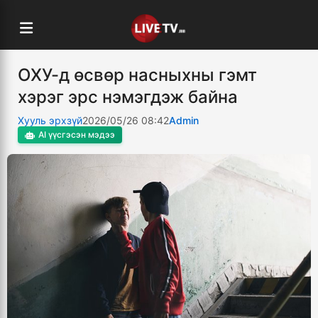
ОХУ-д өсвөр насныхны гэмт
хэрэг эрс нэмэгдэж байна
Хууль эрхзүй
2026/05/26 08:42
Admin
AI үүсгэсэн мэдээ