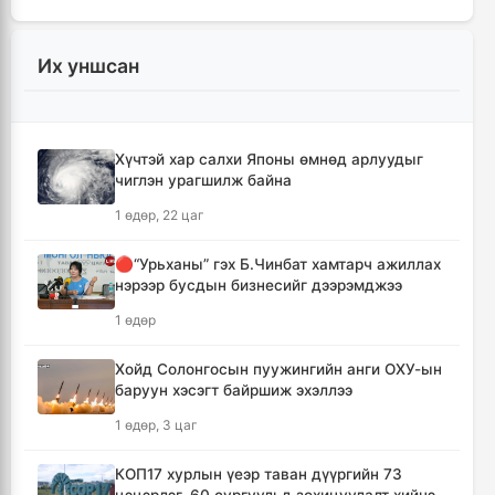
3 цаг, 46 минут
Их уншсан
Ихэнх нутгаар солигдмол үүлтэй
3 цаг, 56 минут
Хүчтэй хар салхи Японы өмнөд арлуудыг
🔴ЦЕГ: Орон сууцны залилангийн хэргээр
чиглэн урагшилж байна
2,918 иргэн 53.3 тэрбум төгрөгөөр хохирчээ
1 өдөр, 22 цаг
18 цаг, 46 минут
🔴“Урьханы” гэх Б.Чинбат хамтарч ажиллах
🔴УБЕГ: Баригдаж дуусаагүй барилгууд
нэрээр бусдын бизнесийг дээрэмджээ
давхардсан тоогоор 21.2 их наяд төгрөгийн
барьцаанд байна
1 өдөр
18 цаг, 48 минут
Хойд Солонгосын пуужингийн анги ОХУ-ын
баруун хэсэгт байршиж эхэллээ
🔴С.Амарсайхан: Баригдаж дуусаагүй
барилгын бүртгэлийг хийж, иргэдийг
1 өдөр, 3 цаг
хохирохоос урьдчилан сэргийлнэ
19 цаг, 42 минут
КОП17 хурлын үеэр таван дүүргийн 73
цэцэрлэг, 60 сургуульд зохицуулалт хийнэ