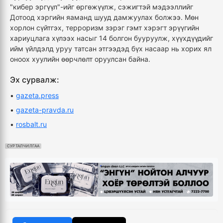
"кибер эргүүл"-ийг өргөжүүлж, сэжигтэй мэдээллийг
Дотоод хэргийн яаманд шууд дамжуулах болжээ. Мөн
хорлон сүйтгэх, терроризм зэрэг гэмт хэрэгт эрүүгийн
хариуцлага хүлээх насыг 14 болгон бууруулж, хүүхдүүдийг
ийм үйлдэлд уруу татсан этгээдэд бүх насаар нь хорих ял
оноох хуулийн өөрчлөлт оруулсан байна.
Эх сурвалж:
•
gazeta.press
•
gazeta-pravda.ru
•
rosbalt.ru
СУРТАЛЧИЛГАА