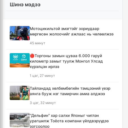
Шинэ мэдээ
Мотоцикильтой эмэгтэйг зориудаар
мөргөсөн жолоочийг ажлаас нь чөлөөлжээ
45 минут
🔴Торгоны замын цуваа 6.000 гаруй
километр замыг туулж Монгол Улсад
хүрэлцэн ирлээ
1 цаг, 27 минут
Тайландад хөлбөмбөгийн тэмцээний үеэр
аянга бууж нэг тамирчин амиа алджээ
3 цаг, 32 минут
"Дельфин" хар салхи Японыг чиглэн
урагшилж Тоёота компани үйлдвэрүүдээ
зогсоолоо