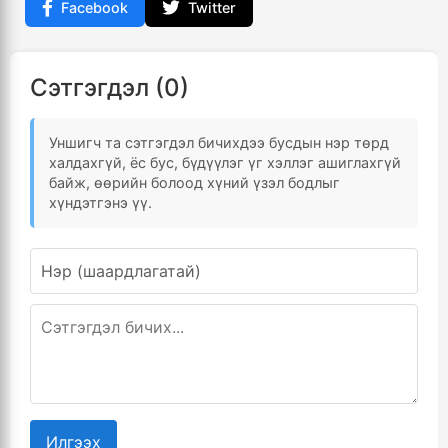
Facebook
Twitter
Сэтгэгдэл (0)
Уншигч та сэтгэгдэл бичихдээ бусдын нэр төрд
халдахгүй, ёс бус, бүдүүлэг үг хэллэг ашиглахгүй
байж, өөрийн болоод хүний үзэл бодлыг
хүндэтгэнэ үү.
Илгээх