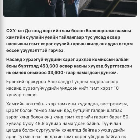
ОХУ-ын Дотоод хэргийн яам болон Боловсролын яамны
хамгийн сүүлийн үеийн тайлангаар тус улсад өсвөр
насныхны гэмт хэрэг сүүлийн арван жилд анх удаа огцом
өссөн үзүүлэлттэй гарчээ.
Насанд хүрээгүйчүүдийн хэрэг эрхлэх комиссын албан
ёсны бүртгэлд 453,600 өсвөр насны хүүхэд бүртгэгдсэн
нь өмнөх оныхоос 33,600-гаар нэмэгдсэн дүн юм.
Ерөнхий прокурор Александр Гуцаны мэдээлснээр
насанд хүрээгүйчүүдийн үйлдсэн нийт гэмт хэрэг 10
хувиар өсжээ.
Хамгийн ноцтой нь хар тамхины худалдаа, экстремизм,
цэрэг болон төмөр замын дэд бүтцийг галдан шатаах
зэрэг хүнд болон онц хүнд гэмт хэргийн гаралт бараг 50
хувиар буюу 48.9 хувиар нэмэгдсэн байна. Түүнчлэн
цагдаа болон сургуулийн хяналтад байгаа хүүхдүүдийн
арав тутмын нэг нь дахин гэмт хэрэг үйлдэж байгаа нь