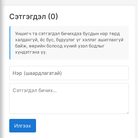
Сэтгэгдэл (0)
Уншигч та сэтгэгдэл бичихдээ бусдын нэр төрд
халдахгүй, ёс бус, бүдүүлэг үг хэллэг ашиглахгүй
байж, өөрийн болоод хүний үзэл бодлыг
хүндэтгэнэ үү.
Илгээх