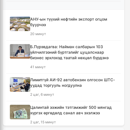
АНУ-ын түүхий нефтийн экспорт огцом
буурчээ
20 минут
Б.Пүрэвдагва: Найман салбарын 103
үйлчилгээний бүртгэлийг цуцалснаар
бизнес эрхлэхэд таатай нөхцөл бүрдэнэ
41 минут
Лимитгүй АИ-92 автобензин олгосон ШТС-
уудад торгууль ногдуулна
2 цаг, 6 минут
Цалинтай ээжийн тэтгэмжийг 500 мянгад
хүргэх өргөдөлд санал авч эхэлжээ
2 цаг, 15 минут