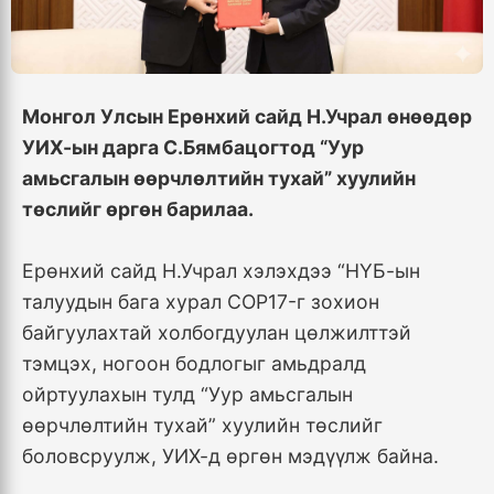
Монгол Улсын Ерөнхий сайд Н.Учрал өнөөдөр
УИХ-ын дарга С.Бямбацогтод “Уур
амьсгалын өөрчлөлтийн тухай” хуулийн
төслийг өргөн барилаа.
Ерөнхий сайд Н.Учрал хэлэхдээ “НҮБ-ын
талуудын бага хурал COP17-г зохион
байгуулахтай холбогдуулан цөлжилттэй
тэмцэх, ногоон бодлогыг амьдралд
ойртуулахын тулд “Уур амьсгалын
өөрчлөлтийн тухай” хуулийн төслийг
боловсруулж, УИХ-д өргөн мэдүүлж байна.