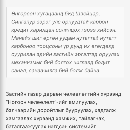
Өнгөрсөн хугацаанд бид Швейцар,
Сингапур зэрэг улс орнуудтай карбон
кредит харилцан солилцох гэрээ хийсэн.
Манайх шиг өргөн уудам нутагтай нутагт
карбоноо тооцсоны үр дүнд их өгөгдөлд
суурилан эдийн засгийн эргэлтэд оруулах
механизмыг бий болгох чиглэлд бодит
санал, санаачилга бий болж байна.
Засгийн газар дөрвөн чөлөөлөлтийн хүрээнд
“Ногоон чөлөөлөлт”-ийг амилуулах,
бэлчээрийн доройтлыг бууруулах, хадгалж
хамгаалах хүрээнд хэмжих, тайлагнах,
баталгаажуулах нэгдсэн системийг