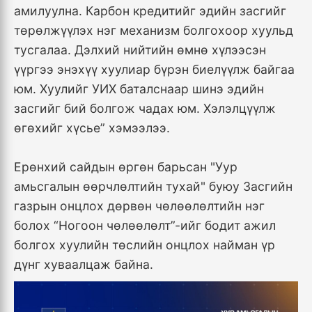
амилуулна. Карбон кредитийг эдийн засгийг
төрөлжүүлэх нэг механизм болгохоор хуульд
тусгалаа. Дэлхий нийтийн өмнө хүлээсэн
үүргээ энэхүү хуулиар бүрэн биелүүлж байгаа
юм. Хуулийг УИХ баталснаар шинэ эдийн
засгийг бий болгож чадах юм. Хэлэлцүүлж
өгөхийг хүсье” хэмээлээ.
Ерөнхий сайдын өргөн барьсан "Уур
амьсгалын өөрчлөлтийн тухай" буюу Засгийн
газрын онцлох дөрвөн чөлөөлөлтийн нэг
болох “Ногоон чөлөөлөлт”-ийг бодит ажил
болгох хуулийн төслийн онцлох найман үр
дүнг хуваалцаж байна.