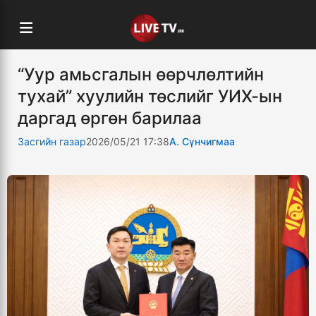
“Уур амьсгалын өөрчлөлтийн
тухай” хуулийн төслийг УИХ-ын
даргад өргөн барилаа
Засгийн газар
2026/05/21 17:38
А. Сүнчигмаа