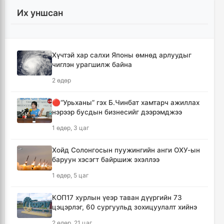
Мотоцикильтой эмэгтэйг зориудаар
Их уншсан
мөргөсөн жолоочийг ажлаас нь чөлөөлжээ
3 цаг, 2 минут
Хүчтэй хар салхи Японы өмнөд арлуудыг
🔴Торгоны замын цуваа 6.000 гаруй
чиглэн урагшилж байна
километр замыг туулж Монгол Улсад
хүрэлцэн ирлээ
2 өдөр
3 цаг, 44 минут
🔴“Урьханы” гэх Б.Чинбат хамтарч ажиллах
нэрээр бусдын бизнесийг дээрэмджээ
Тайландад хөлбөмбөгийн тэмцээний үеэр
аянга бууж нэг тамирчин амиа алджээ
1 өдөр, 3 цаг
5 цаг, 49 минут
Хойд Солонгосын пуужингийн анги ОХУ-ын
баруун хэсэгт байршиж эхэллээ
"Дельфин" хар салхи Японыг чиглэн
урагшилж Тоёота компани үйлдвэрүүдээ
1 өдөр, 5 цаг
зогсоолоо
6 цаг, 4 минут
КОП17 хурлын үеэр таван дүүргийн 73
цэцэрлэг, 60 сургуульд зохицуулалт хийнэ
Ихэнх нутгаар солигдмол үүлтэй
2 өдөр, 21 цаг