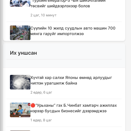
“Турбингенератор-5”-ын шинэчлэлийн
төсвийг шийдвэрлэхээр болов
2 цаг, 10 минут
Сүүлийн 10 жилд суудлын авто машин 700
мянга гаруйг импортолжээ
2 цаг, 14 минут
Их уншсан
Монгол Улсын гадаад валютын нөөц анх
удаа 7.9 тэрбум ам.долларт хүрлээ
2 цаг, 20 минут
Хүчтэй хар салхи Японы өмнөд арлуудыг
чиглэн урагшилж байна
Өмнөд Солонгост хэт халууны улмаас амиа
алдсан хүний тоо 23-т хүржээ
2 өдөр, 6 цаг
2 цаг, 29 минут
🔴“Урьханы” гэх Б.Чинбат хамтарч ажиллах
нэрээр бусдын бизнесийг дээрэмджээ
Шатахуун дамлан борлуулсан хоёр
зөрчлийг илрүүлэн шалгаж байна
1 өдөр, 8 цаг
2 цаг, 55 минут