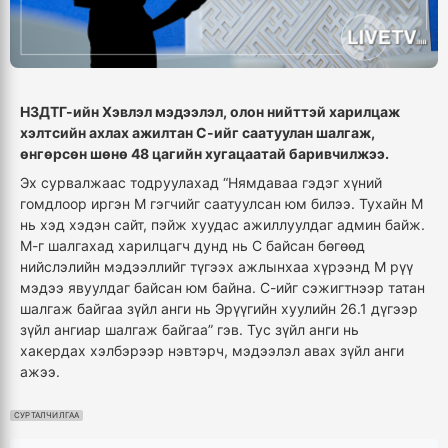
НЗДТГ-ийн Хэвлэл мэдээлэл, олон нийттэй харилцаж
хэлтсийн ахлах ажилтан С-ийг саатуулан шалгаж,
өнгөрсөн шөнө 48 цагийн хугацаатай баривчилжээ.
Эх сурвалжаас тодруулахад “Нямдаваа гэдэг хүний
гомдлоор иргэн М гэгчийг саатуулсан юм билээ. Тухайн М
нь хэд хэдэн сайт, пэйж хуудас ажиллуулдаг админ байж.
М-г шалгахад харилцагч дунд нь С байсан бөгөөд
нийслэлийн мэдээллийг түгээх ажлынхаа хүрээнд М рүү
мэдээ явуулдаг байсан юм байна. С-ийг сэжигтнээр татан
шалгаж байгаа зүйл анги нь Эрүүгийн хуулийн 26.1 дүгээр
зүйл ангиар шалгаж байгаа” гэв. Тус зүйл анги нь
хакердах хэлбэрээр нэвтэрч, мэдээлэл авах зүйл анги
ажээ.
СУРТАЛЧИЛГАА