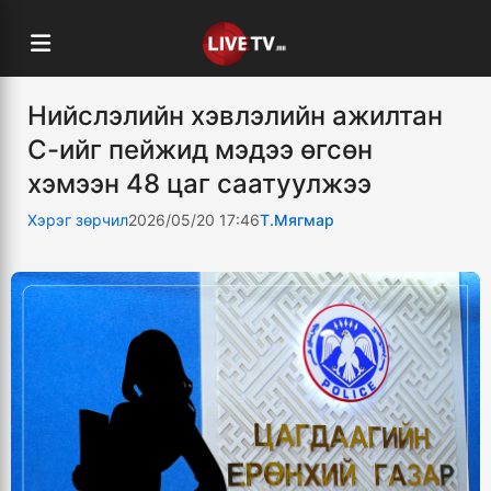
Нийслэлийн хэвлэлийн ажилтан
С-ийг пейжид мэдээ өгсөн
хэмээн 48 цаг саатуулжээ
Хэрэг зөрчил
2026/05/20 17:46
Т.Мягмар