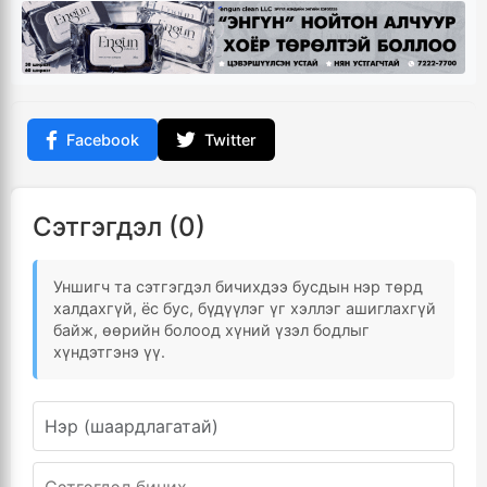
Facebook
Twitter
Сэтгэгдэл (0)
Уншигч та сэтгэгдэл бичихдээ бусдын нэр төрд
халдахгүй, ёс бус, бүдүүлэг үг хэллэг ашиглахгүй
байж, өөрийн болоод хүний үзэл бодлыг
хүндэтгэнэ үү.