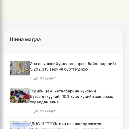
Шинэ мэдээ
Энэ оны эхний долоон сарын байдлаар нийт
5,202,315 зөрчил бүртгэгджээ
1 цаг, 37 минут
“Үдийн цай” хөтөлбөрийн хүнсний
бүтээгдэхүүнийг 100 хувь хувийн хэвшлээс
худалдан авна
1 цаг, 53 минут
"ДЦС-3” ТӨХК-ийн нэн шаардлагатай