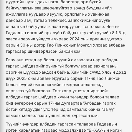
дүүргийн нутаг дахь нэгэн барилгад эрх бүхий
байгууллагын зөвшөөрөлгүйгээр зочид буудлын үйл
ажиллагаа нууцаар явуулж, орлогыг нь хувийнхаа
дансаар авч, татвар төлөхөөс зайлсхийснийг хууль
хяналтын байгууллагынхан илрүүлэн, тогтоожээ. Энэ нь
Гадаадын иргэний эрх зүйн байдлын тухай хуулийн 8.1.5-д
заасан зөрчил үйлдсэн учраас 2024 оны арваннэгдүгээр
сарын 30-ны дотор Гао Линжоныг Монгол Улсаас албадан
гаргахаар шийдвэрлэсэн байсан юм.
Гэвч энэ хятад эр болон түүний өмгөөлөгч нар албадан
гаргах шийдвэрийг хүчингүй болгуулахаар захиргааны
хэргийн шүүхэд хандсан байна. Хамгийн сүүлд Улсын дээд
шүүх 2025 оны арваннэгдүгээр сарын 11-нд Гао Линжон
болон түүний өмгөөлөгчийн гомдлыг хэлэлцээд
хэрэгсэхгүй болгосон. Тэгэхээр уг хятад иргэнийг
албадан гаргах шийдвэр хүчин төгөлдөр болсон талаар
бид өнгөрсөн сарын 17-ны дугаартаа “Албадан гаргах
ёстой хятадуудыг улс төрчид хамгаалж байна гэв үү”
хэмээх мэдээллээр уншигчдад хүргэсэн юм.
Түүнийг өчигдөр албадан гаргасан талаараа Гадаадын
иргэн харьяатын газраас мэдээлэхдээ “БНХАУ-ын иргэн