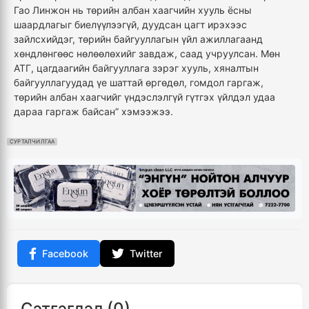
Гао Линжон нь төрийн албан хаагчийн хууль ёсны
шаардлагыг биелүүлээгүй, дуудсан цагт ирэхээс
зайлсхийдэг, төрийн байгууллагын үйл ажиллагаанд
хөндлөнгөөс нөлөөлөхийг завдаж, саад учруулсан. Мөн
АТГ, цагдаагийн байгууллага зэрэг хууль, хяналтын
байгууллагуудад үе шаттай өргөдөл, гомдол гаргаж,
төрийн албан хаагчийг үндэслэлгүй гүтгэх үйлдэл удаа
дараа гаргаж байсан” хэмээжээ.
СУРТАЛЧИЛГАА
Facebook
Twitter
Сэтгэгдэл (0)