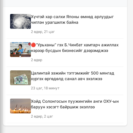
байна
2 цаг, 29 минут
Хүчтэй хар салхи Японы өмнөд арлуудыг
чиглэн урагшилж байна
Монгол-Хятадын сэтгүүлчдийн 16 дугаар
форум есдүгээр сард болно
2 өдөр, 21 цаг
2 цаг, 35 минут
🔴“Урьханы” гэх Б.Чинбат хамтарч ажиллах
нэрээр бусдын бизнесийг дээрэмджээ
Хүннү гүрний голомт нутгаас хүчит
бөхчүүдийн домог үргэлжилнэ
2 өдөр
2 цаг, 40 минут
Цалинтай ээжийн тэтгэмжийг 500 мянгад
хүргэх өргөдөлд санал авч эхэлжээ
Улаанбаатар хотод үүлшинэ, бороо орохгүй
23 цаг, 18 минут
2 цаг, 49 минут
Хойд Солонгосын пуужингийн анги ОХУ-ын
Энэ оны эхний долоон сарын байдлаар нийт
баруун хэсэгт байршиж эхэллээ
5,202,315 зөрчил бүртгэгджээ
2 өдөр, 2 цаг
17 цаг, 28 минут
КОП17 хурлын үеэр таван дүүргийн 73
“Үдийн цай” хөтөлбөрийн хүнсний