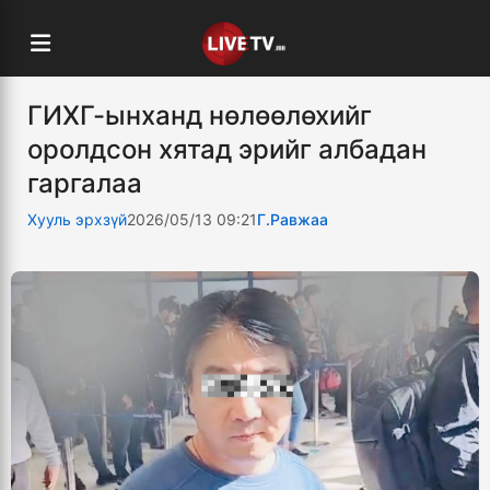
ГИХГ-ынханд нөлөөлөхийг
оролдсон хятад эрийг албадан
гаргалаа
Хууль эрхзүй
2026/05/13 09:21
Г.Равжаа