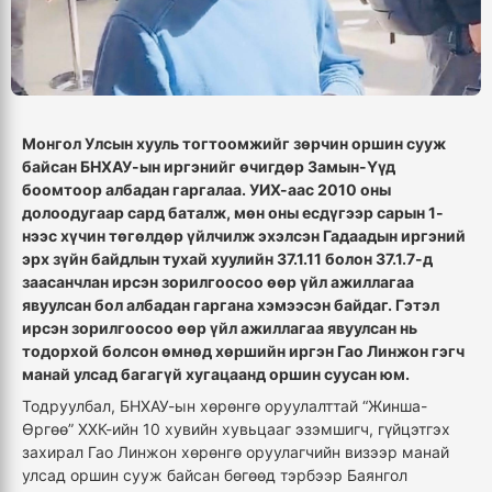
Монгол Улсын хууль тогтоомжийг зөрчин оршин сууж
байсан БНХАУ-ын иргэнийг өчигдөр Замын-Үүд
боомтоор албадан гаргалаа. УИХ-аас 2010 оны
долоодугаар сард баталж, мөн оны есдүгээр сарын 1-
нээс хүчин төгөлдөр үйлчилж эхэлсэн Гадаадын иргэний
эрх зүйн байдлын тухай хуулийн 37.1.11 болон 37.1.7-д
заасанчлан ирсэн зорилгоосоо өөр үйл ажиллагаа
явуулсан бол албадан гаргана хэмээсэн байдаг. Гэтэл
ирсэн зорилгоосоо өөр үйл ажиллагаа явуулсан нь
тодорхой болсон өмнөд хөршийн иргэн Гао Линжон гэгч
манай улсад багагүй хугацаанд оршин суусан юм.
Тодруулбал, БНХАУ-ын хөрөнгө оруулалттай “Жинша-
Өргөө” ХХК-ийн 10 хувийн хувьцааг эзэмшигч, гүйцэтгэх
захирал Гао Линжон хөрөнгө оруулагчийн визээр манай
улсад оршин сууж байсан бөгөөд тэрбээр Баянгол