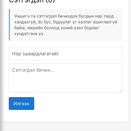
Уншигч та сэтгэгдэл бичихдээ бусдын нэр төрд
халдахгүй, ёс бус, бүдүүлэг үг хэллэг ашиглахгүй
байж, өөрийн болоод хүний үзэл бодлыг
хүндэтгэнэ үү.
Илгээх