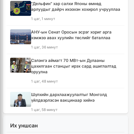
"Дельфин" хар салхи Японы өмнөд
арлуудыг дайрч ихээхэн хохирол учрууллаа
1 цаг, 1 минут
АНУ-ын Сенат Оросын эсрэг хориг арга
хэмжээ авах хуулийн төслийг баталлаа
1 цаг, 36 минут
Сэлэнгэ аймагт 70 МВт-ын Дулааны
цахилгаан станцыг ирэх сард ашиглалтад
оруулна
1 цаг, 48 минут
Шүлхийн дархлаажуулалтыг Монголд
үйлдвэрлэсэн вакцинаар хийнэ
1 цаг, 58 минут
КОП17 хурлын санхүү, бүртгэл, визийн
Их уншсан
мэдээллийг олон нийтэд нээлттэй хүргэж