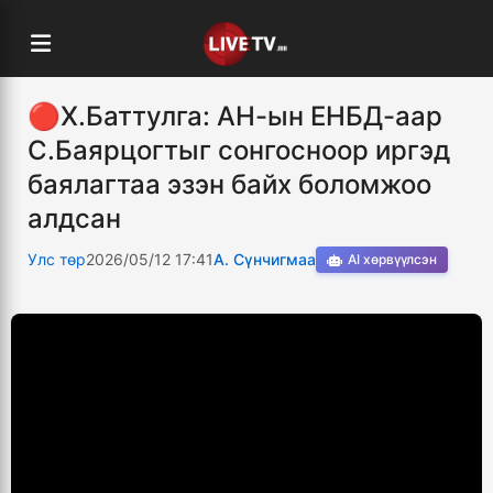
🔴Х.Баттулга: АН-ын ЕНБД-аар
С.Баярцогтыг сонгосноор иргэд
баялагтаа эзэн байх боломжоо
алдсан
Улс төр
2026/05/12 17:41
А. Сүнчигмаа
AI хөрвүүлсэн