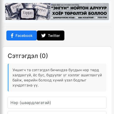
Facebook
Twitter
Сэтгэгдэл (0)
Уншигч та сэтгэгдэл бичихдээ бусдын нэр төрд
халдахгүй, ёс бус, бүдүүлэг үг хэллэг ашиглахгүй
байж, өөрийн болоод хүний үзэл бодлыг
хүндэтгэнэ үү.