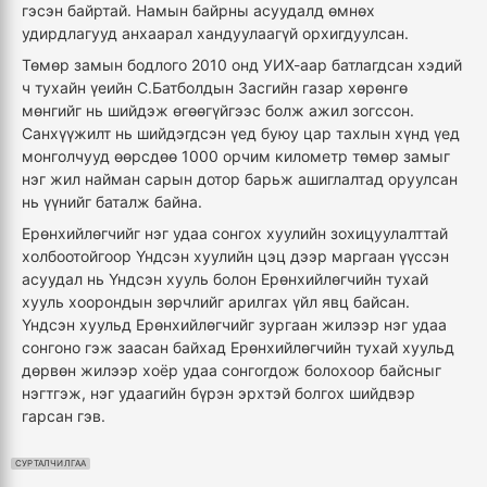
гэсэн байртай. Намын байрны асуудалд өмнөх
удирдлагууд анхаарал хандуулаагүй орхигдуулсан.
Төмөр замын бодлого 2010 онд УИХ-аар батлагдсан хэдий
ч тухайн үеийн С.Батболдын Засгийн газар хөрөнгө
мөнгийг нь шийдэж өгөөгүйгээс болж ажил зогссон.
Санхүүжилт нь шийдэгдсэн үед буюу цар тахлын хүнд үед
монголчууд өөрсдөө 1000 орчим километр төмөр замыг
нэг жил найман сарын дотор барьж ашиглалтад оруулсан
нь үүнийг баталж байна.
Ерөнхийлөгчийг нэг удаа сонгох хуулийн зохицуулалттай
холбоотойгоор Үндсэн хуулийн цэц дээр маргаан үүссэн
асуудал нь Үндсэн хууль болон Ерөнхийлөгчийн тухай
хууль хоорондын зөрчлийг арилгах үйл явц байсан.
Үндсэн хуульд Ерөнхийлөгчийг зургаан жилээр нэг удаа
сонгоно гэж заасан байхад Ерөнхийлөгчийн тухай хуульд
дөрвөн жилээр хоёр удаа сонгогдож болохоор байсныг
нэгтгэж, нэг удаагийн бүрэн эрхтэй болгох шийдвэр
гарсан гэв.
СУРТАЛЧИЛГАА