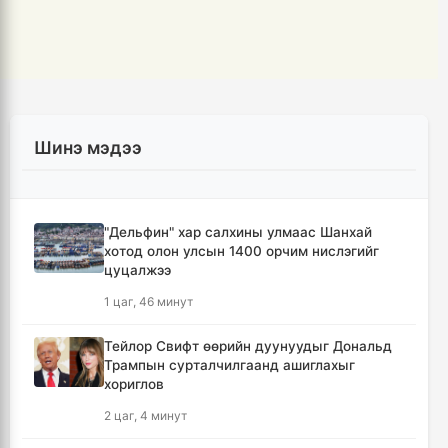
Шинэ мэдээ
"Дельфин" хар салхины улмаас Шанхай
хотод олон улсын 1400 орчим нислэгийг
цуцалжээ
1 цаг, 46 минут
Тейлор Свифт өөрийн дуунуудыг Дональд
Трампын сурталчилгаанд ашиглахыг
хориглов
2 цаг, 4 минут