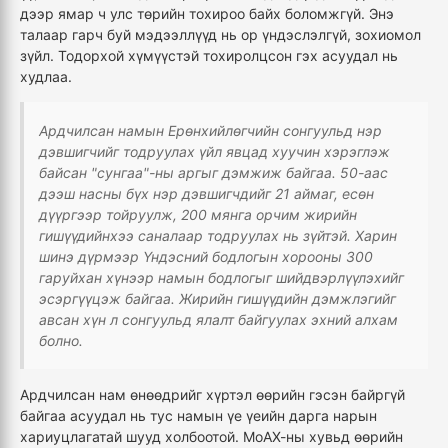
дээр ямар ч улс төрийн тохироо байх боломжгүй. Энэ
талаар гарч буй мэдээллүүд нь ор үндэслэлгүй, зохиомол
зүйл. Тодорхой хүмүүстэй тохиролцсон гэх асуудал нь
худлаа.
Ардчилсан намын Ерөнхийлөгчийн сонгуульд нэр
дэвшигчийг тодруулах үйл явцад хуучин хэрэглэж
байсан "сунгаа"-ны аргыг дэмжиж байгаа. 50-аас
дээш насны бүх нэр дэвшигчдийг 21 аймаг, есөн
дүүргээр тойруулж, 200 мянга орчим жирийн
гишүүдийнхээ саналаар тодруулах нь зүйтэй. Харин
шинэ дүрмээр Үндэсний бодлогын хорооны 300
гаруйхан хүнээр намын бодлогыг шийдвэрлүүлэхийг
эсэргүүцэж байгаа. Жирийн гишүүдийн дэмжлэгийг
авсан хүн л сонгуульд ялалт байгуулах эхний алхам
болно.
Ардчилсан нам өнөөдрийг хүртэл өөрийн гэсэн байргүй
байгаа асуудал нь тус намын үе үеийн дарга нарын
хариуцлагатай шууд холбоотой. МоАХ-ны хувьд өөрийн