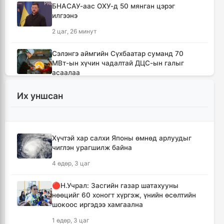
БНАСАУ-аас ОХУ-д 50 мянган цэрэг
илгээнэ
2 цаг, 26 минут
Сэлэнгэ аймгийн Сүхбаатар суманд 70
МВт-ын хүчин чадалтай ДЦС-ын галыг
асаалаа
3 цаг, 57 минут
Их уншсан
Иран Оман улстай тээврийн чиглэлээр
тохиролцоонд хүрсэн ч Ормузын хоолойг
нээхгүй гэв
Хүчтэй хар салхи Японы өмнөд арлуудыг
7 цаг, 40 минут
чиглэн урагшилж байна
4 өдөр, 3 цаг
Канадын Британийн Колумб мужид ойн
түймрийн улмаас онц байдал зарлав
🔴Н.Учрал: Засгийн газар шатахууны
8 цаг, 11 минут
нөөцийг 60 хоногт хүргэж, үнийн өсөлтийн
шокоос иргэдээ хамгаална
Төвийн аймгуудын ихэнх нутгаар дуу
1 өдөр, 3 цаг