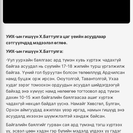
УИХ-ын гишүүн Х.Баттулга цаг үеийн асуудлаар
сэтгүүлчдэд мэдээлэл өглөө.
УИХ-ын гишүүн Х.Баттулга:
-Уул уурхайн баялгаас ард түмэн хувь хүртэж чадахгүй
байгаа асуудал нь сүүлийн 17-18 жилийн турш үргэлжилж
байгаа. Үүний гол буруутан болсон төлөөллүүд Ардчилсан
намд буцаж орж ирсэн. Оюутолгой, Тавантолгой, Ухаа
худаг зэрэг томоохон ордуудын асуудал шийдэгдээгүй
байхад энэ хүмүүс намд нөлөөгөө тогтоовол ард түмэн
дахин 10-15 жил байгалийн баялгаасаа ашиг хүртэж
чадахгүй нөхцөл байдал үүснэ. Намайг Хөвсгөл, Булган,
Орхон аймгуудад ажиллах үеэр иргэд, намын гишүүд энэ
асуудалд ихээхэн шүүмжлэлтэй хандаж байсан.
Байгалийн баялгийг гурван сая ард түмэнд тэгш хүртээх
үү, эсвэл цөөн хэдэн гэр бүлийн мэдэлд үлдээх үү гэдэг