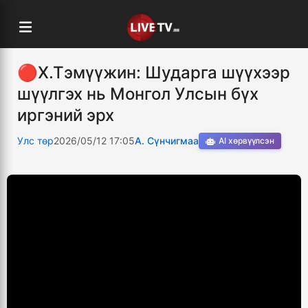
🔴Х.Тэмүүжин: Шударга шүүхээр
шүүлгэх нь Монгол Улсын бүх
иргэний эрх
Улс төр
2026/05/12 17:05
А. Сүнчигмаа
AI хөрвүүлсэн