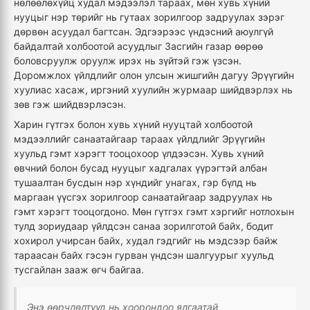
нөлөөлөхүйц худал мэдээлэл тараах, мөн хувь хүний
нууцыг нэр төрийг нь гутаах зорилгоор задруулах зэрэг
дөрвөн асуудал багтсан. Эдгээрээс үндэсний аюулгүй
байдалтай холбоотой асуудлыг Засгийн газар өөрөө
боловсруулж оруулж ирэх нь зүйтэй гэж үзсэн.
Доромжлох үйлдлийг олон улсын жишгийн дагуу Эрүүгийн
хуулиас хасаж, иргэний хуулийн журмаар шийдвэрлэх нь
зөв гэж шийдвэрлэсэн.
Харин гүтгэх болон хувь хүний нууцтай холбоотой
мэдээллийг санаатайгаар тараах үйлдлийг Эрүүгийн
хуульд гэмт хэрэгт тооцохоор үлдээсэн. Хувь хүний
өвчний болон бусад нууцыг хадгалах үүрэгтэй албан
тушаалтан бусдын нэр хүндийг унагах, гэр бүлд нь
маргаан үүсгэх зорилгоор санаатайгаар задруулах нь
гэмт хэрэгт тооцогдоно. Мөн гүтгэх гэмт хэргийг нотлохын
тулд зориудаар үйлдсэн санаа зорилготой байх, бодит
хохирол учирсан байх, худал гэдгийг нь мэдсээр байж
тараасан байх гэсэн гурван үндсэн шалгуурыг хуульд
тусгайлан зааж өгч байгаа.
Энэ өөрчлөлтүүд нь хоорондоо ялгаатай