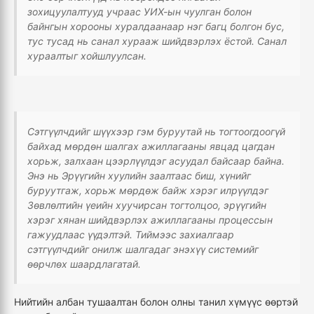
зохицуулалтууд учраас УИХ-ын чуулган болон
байнгын хорооны хуралдаанаар нэг багц болгон бус,
тус тусад нь санал хурааж шийдвэрлэх ёстой. Санал
хураалтыг хойшлуулсан.
Сэтгүүлчдийг шүүхээр гэм буруутай нь тогтоогдоогүй
байхад мөрдөн шалгах ажиллагааны явцад цагдан
хорьж, залхаан цээрлүүлдэг асуудал байсаар байна.
Энэ нь Эрүүгийн хуулийн заалтаас биш, хүнийг
буруутгаж, хорьж мөрдөж байж хэрэг илрүүлдэг
Зөвлөлтийн үеийн хуучирсан тогтолцоо, эрүүгийн
хэрэг хянан шийдвэрлэх ажиллагааны процессын
гажуудлаас үүдэлтэй. Тиймээс захиалгаар
сэтгүүлчдийг онилж шалгадаг энэхүү системийг
өөрчлөх шаардлагатай.
Нийтийн албан тушаалтан болон олны танил хүмүүс өөртэй