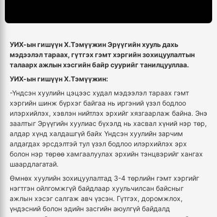
УИХ-ын гишүүн Х.Тэмүүжин Эрүүгийн хууль дахь
мэдээлэл тараах, гүтгэх гэмт хэргийн зохицуулалтын
талаарх ажлын хэсгийн байр суурийг танилцууллаа.
УИХ-ын гишүүн Х.Тэмүүжин:
-Үндсэн хуулийн цэцээс худал мэдээлэл тараах гэмт
хэргийн шинж бүрхэг байгаа нь иргэний үзэл бодлоо
илэрхийлэх, хэвлэн нийтлэх эрхийг хязгаарлаж байна. Энэ
заалтыг Эрүүгийн хуулиас бүхэлд нь хасвал хүний нэр төр,
алдар хүнд халдашгүй байх Үндсэн хуулийн зарчим
алдагдах эрсдэлтэй тул үзэл бодлоо илэрхийлэх эрх
болон нэр төрөө хамгаалуулах эрхийн тэнцвэрийг хангах
шаардлагатай.
Өмнөх хуулийн зохицуулалтад 3-4 төрлийн гэмт хэргийг
нэгтгэн ойлгомжгүй байдлаар хуульчилсан байсныг
ажлын хэсэг салгаж авч үзсэн. Гүтгэх, доромжлох,
үндэсний болон эдийн засгийн аюулгүй байдалд