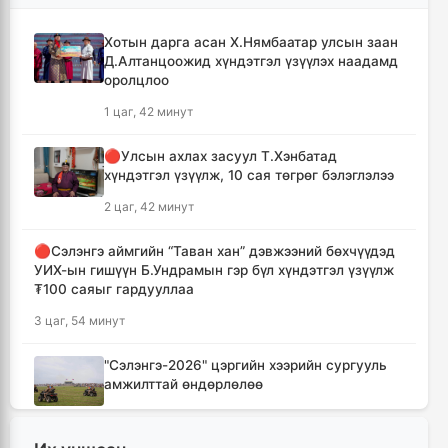
Хотын дарга асан Х.Нямбаатар улсын заан
Д.Алтанцоожид хүндэтгэл үзүүлэх наадамд
оролцлоо
1 цаг, 42 минут
🔴Улсын ахлах засуул Т.Хэнбатад
хүндэтгэл үзүүлж, 10 сая төгрөг бэлэглэлээ
2 цаг, 42 минут
🔴Сэлэнгэ аймгийн “Таван хан” дэвжээний бөхчүүдэд
УИХ-ын гишүүн Б.Ундрамын гэр бүл хүндэтгэл үзүүлж
₮100 саяыг гардууллаа
3 цаг, 54 минут
"Сэлэнгэ-2026" цэргийн хээрийн сургууль
амжилттай өндөрлөлөө
5 цаг, 27 минут