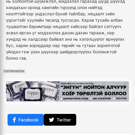
нь холбоотой шүүмжлэл, мэдээлэл гарахад шууд шүүхэд
хандахын оронд хамгийн түрүүнд олон нийтэд
нээлттэйгээр үндэслэл бүхий тайлбар, няцаалт хийх
үүрэгтэйг хуулийн төсөлд тусгасан. Хэрэв тухайн албан
тушаалтан баримтаар няцаалт хийсээр байтал сэтгүүлч
эсвэл иргэн уг мэдээллээ дахин дахин тарааж, нэр
хүндэд нь халдсаар байвал энэ нь хэлэлцүүлэг өрнүүлэх
бус, харин зориудаар нэр төрийг нь гутаах зорилготой
үйлдэл гэж үзэн шүүхээр шийдвэрлүүлэх боломжтой
болно гэв.
СУРТАЛЧИЛГАА
Facebook
Twitter