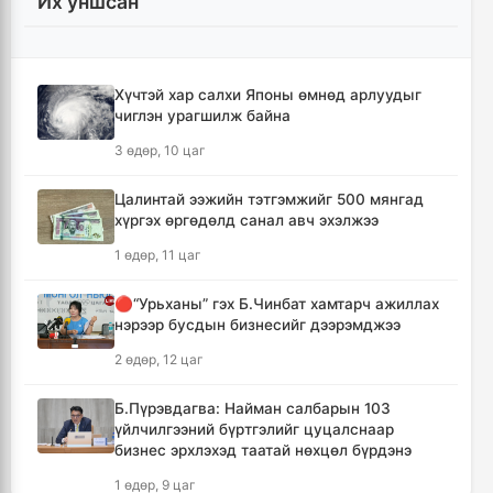
Их уншсан
Хотын захын хорооллуудад бизнес
эрхлэгчдээ дэмжих инкубатор төвүүдийг
байгуулна
5 цаг, 59 минут
Хүчтэй хар салхи Японы өмнөд арлуудыг
чиглэн урагшилж байна
Даян аварга цолны мялаалга наадамд
3 өдөр, 10 цаг
түрүүлсэн бөхийг 20 сая төгрөгөөр байлна
8 цаг, 54 минут
Цалинтай ээжийн тэтгэмжийг 500 мянгад
хүргэх өргөдөлд санал авч эхэлжээ
🔴Н.Учрал: Засгийн газар шатахууны
1 өдөр, 11 цаг
нөөцийг 60 хоногт хүргэж, үнийн өсөлтийн
шокоос иргэдээ хамгаална
🔴“Урьханы” гэх Б.Чинбат хамтарч ажиллах
10 цаг, 31 минут
нэрээр бусдын бизнесийг дээрэмджээ
2 өдөр, 12 цаг
"Дельфин" хар салхи Японы өмнөд
арлуудыг дайрч ихээхэн хохирол учрууллаа
Б.Пүрэвдагва: Найман салбарын 103
13 цаг, 16 минут
үйлчилгээний бүртгэлийг цуцалснаар
бизнес эрхлэхэд таатай нөхцөл бүрдэнэ
АНУ-ын Сенат Оросын эсрэг хориг арга
1 өдөр, 9 цаг