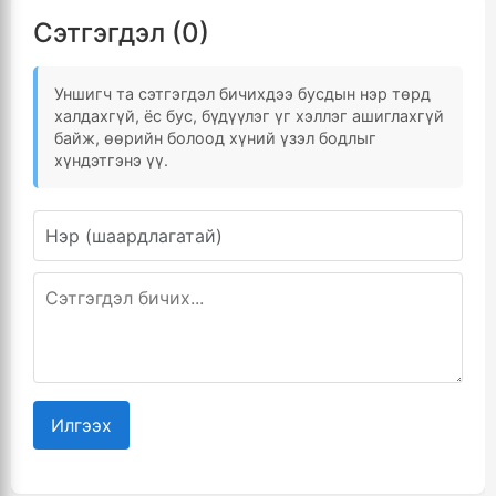
Сэтгэгдэл (0)
Уншигч та сэтгэгдэл бичихдээ бусдын нэр төрд
халдахгүй, ёс бус, бүдүүлэг үг хэллэг ашиглахгүй
байж, өөрийн болоод хүний үзэл бодлыг
хүндэтгэнэ үү.
Илгээх