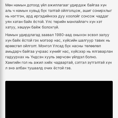
Мөн намын дотоод үйл ажиллагааг удирдаж байгаа хүн
аль ч намын хувьд бүх талтай ойлголцож, ашиг сонирхлыг
нь нэгтгэн, ард иргэдийнхээ дуу хоолойг сонсож чаддаг
уян хатан байх ёстой. Улс төрийн манлайлагч хүн хэт
хатуу, хөшүүн байж болохгүй.
Намын удирдлагад заавал 1980-аад оныхон эсвэл залуу
хүн байх ёстой гэх мэтээр нас, хүйсийн шалгуур тавих нь
өрөөсгөл ойлголт. Монгол Улсад бүх насны төлөөлөл
амьдарч байгаа учраас хүнийг нас, хүйсээр нь ялгаварлан
гадуурхах нь Үндсэн хууль зөрчсөн үйлдэл болно.
Хамгийн гол нь ажил хийх чадвартай, сэтгэл зүтгэлтэй хүн
л энэ албан тушаалд очих ёстой гэв.