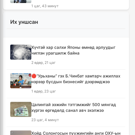
1 цаг, 43 минут
КОП17 хурлын санхүү, бүртгэл, визийн
Их уншсан
мэдээллийг олон нийтэд нээлттэй хүргэж
байна
2 цаг, 15 минут
Хүчтэй хар салхи Японы өмнөд арлуудыг
чиглэн урагшилж байна
Монгол-Хятадын сэтгүүлчдийн 16 дугаар
форум есдүгээр сард болно
2 өдөр, 21 цаг
2 цаг, 21 минут
🔴“Урьханы” гэх Б.Чинбат хамтарч ажиллах
нэрээр бусдын бизнесийг дээрэмджээ
Хүннү гүрний голомт нутгаас хүчит
бөхчүүдийн домог үргэлжилнэ
1 өдөр, 23 цаг
2 цаг, 26 минут
Цалинтай ээжийн тэтгэмжийг 500 мянгад
хүргэх өргөдөлд санал авч эхэлжээ
Улаанбаатар хотод үүлшинэ, бороо орохгүй
23 цаг, 4 минут
2 цаг, 35 минут
Хойд Солонгосын пуужингийн анги ОХУ-ын
Энэ оны эхний долоон сарын байдлаар нийт