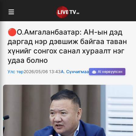
🔴О.Амгаланбаатар: АН-ын дэд
даргад нэр дэвшиж байгаа таван
хүнийг сонгох санал хураалт нэг
удаа болно
Улс төр
2026/05/06 13:43
А. Сүнчигмаа
AI хөрвүүлсэн