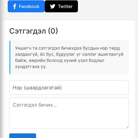
Facebook
Twitter
Сэтгэгдэл (0)
Уншигч та сэтгэгдэл бичихдээ бусдын нэр төрд
халдахгүй, ёс бус, бүдүүлэг үг хэллэг ашиглахгүй
байж, өөрийн болоод хүний үзэл бодлыг
хүндэтгэнэ үү.