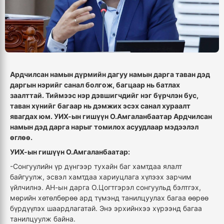
Ардчилсан намын дүрмийн дагуу намын дарга таван дэд
даргын нэрийг санал болгож, багцаар нь батлах
заалттай. Тиймээс нэр дэвшигчдийг нэг бүрчлэн бус,
таван хүнийг багаар нь дэмжих эсэх санал хураалт
явагдах юм. УИХ-ын гишүүн О.Амгаланбаатар Ардчилсан
намын дэд дарга нарыг томилох асуудлаар мэдээлэл
өглөө.
УИХ-ын гишүүн О.Амгаланбаатар:
-Сонгуулийн үр дүнгээр тухайн баг хамтдаа ялалт
байгуулж, эсвэл хамтдаа хариуцлага хүлээх зарчим
үйлчилнэ. АН-ын дарга О.Цогтгэрэл сонгуульд бэлтгэх,
мөрийн хөтөлбөрөө ард түмэнд танилцуулах багаа өөрөө
бүрдүүлэх шаардлагатай. Энэ эрхийнхээ хүрээнд багаа
танилцуулж байна.