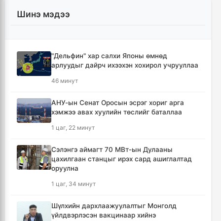
Шинэ мэдээ
"Дельфин" хар салхи Японы өмнөд
арлуудыг дайрч ихээхэн хохирол учрууллаа
46 минут
АНУ-ын Сенат Оросын эсрэг хориг арга
хэмжээ авах хуулийн төслийг баталлаа
1 цаг, 22 минут
Сэлэнгэ аймагт 70 МВт-ын Дулааны
цахилгаан станцыг ирэх сард ашиглалтад
оруулна
1 цаг, 34 минут
Шүлхийн дархлаажуулалтыг Монголд
үйлдвэрлэсэн вакцинаар хийнэ