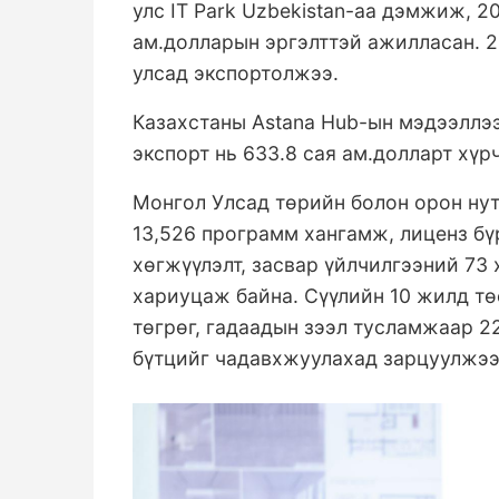
улс IT Park Uzbekistan-аа дэмжиж, 2
ам.долларын эргэлттэй ажилласан. 2
улсад экспортолжээ.
Казахстаны Astana Hub-ын мэдээллээ
экспорт нь 633.8 сая ам.долларт хүр
Монгол Улсад төрийн болон орон нут
13,526 программ хангамж, лиценз б
хөгжүүлэлт, засвар үйлчилгээний 73 
хариуцаж байна. Сүүлийн 10 жилд тө
төгрөг, гадаадын зээл тусламжаар 2
бүтцийг чадавхжуулахад зарцуулжээ