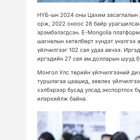
НҮБ-ын 2024 оны Цахим засаглалын 
орж, 2022 оноос 28 байр урагшилсан. 
эрэмбэлэгдсэн. Е-Mongolia платформ
шагналын хөтөлбөрт хүндэт үнэлгээ а
үйлчилгээг 102 сая удаа авчээ. Иргэ
иргэдийн 27 сая ам.долларын шууд б
Монгол Улс төрийн үйлчилгээний ди
туршлагаа цаашид, зөвлөх үйлчилгэ
хэлбэрээр бусад улсад экспортлох б
илэрхийлж байна.