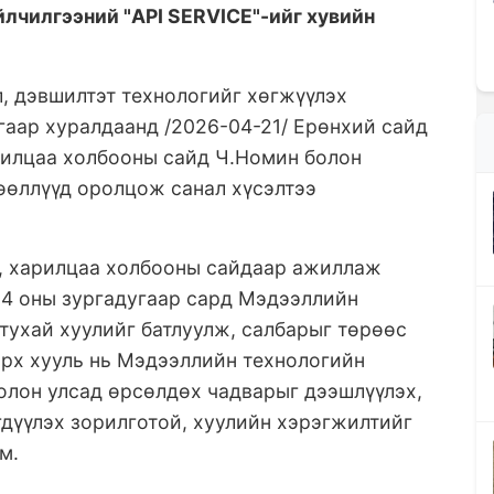
йлчилгээний "API SERVICE"-ийг хувийн
, дэвшилтэт технологийг хөгжүүлэх
гаар хуралдаанд /2026-04-21/ Ерөнхий сайд
рилцаа холбооны сайд Ч.Номин болон
өөллүүд оролцож санал хүсэлтээ
, харилцаа холбооны сайдаар ажиллаж
24 оны зургадугаар сард Мэдээллийн
тухай хуулийг батлуулж, салбарыг төрөөс
эрх хууль нь Мэдээллийн технологийн
олон улсад өрсөлдөх чадварыг дээшлүүлэх,
гдүүлэх зорилготой, хуулийн хэрэгжилтийг
м.