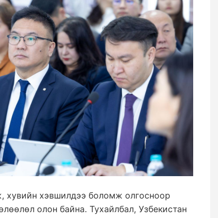
ж, хувийн хэвшилдээ боломж олгосноор
нөлөөлөл олон байна. Тухайлбал, Узбекистан