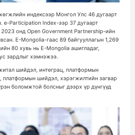
хөгжлийн индексээр Монгол Улс 46 дугаарт
e-Participation Index-ээр 37 дугаарт
 2023 онд Open Government Partnership-ийн
всан. Е-Mongolia-гаас 89 байгууллагын 1,269
дийн 80 хувь нь Е-Mongolia ашигладаг,
ус зардлыг хэмнэжээ.
житал шийдэл, интеграц, платформын
э, платформын шийдэл, хэрэгжилтийн загвар
үрэн боломжтой болсныг дээрх үр дүнгүүд