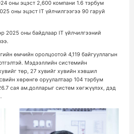
024 оны эцэст 2,600 компани 1.6 тэрбум
025 оны эцэст IT үйлчилгээгээ 90 гаруй
р 2025 оны байдлаар IT үйлчилгээний
чээ.
гийн өмчийн оролцоотой 4,119 байгууллагын
үртгэлтэй. Мэдээллийн системийн
хувийг төр, 27 хувийг хувийн хэвшил
свийн хөрөнгө оруулалтаар 104 тэрбум
26.7 сая ам.долларыг систем хөгжүүлэх, дэд
.