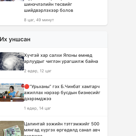
шинэчлэлийн төсвийг
шийдвэрлэхээр болов
8 цаг, 49 минут
Сүүлийн 10 жилд суудлын авто
Их уншсан
машин 700 мянга гаруйг
импортолжээ
Хүчтэй хар салхи Японы өмнөд
8 цаг, 53 минут
арлуудыг чиглэн урагшилж байна
2 өдөр, 12 цаг
Монгол Улсын гадаад валютын
нөөц анх удаа 7.9 тэрбум
ам.долларт хүрлээ
🔴“Урьханы” гэх Б.Чинбат хамтарч
ажиллах нэрээр бусдын бизнесийг
8 цаг, 59 минут
дээрэмджээ
1 өдөр, 14 цаг
Өмнөд Солонгост хэт халууны
улмаас амиа алдсан хүний тоо 23-т
хүржээ
Цалинтай ээжийн тэтгэмжийг 500
мянгад хүргэх өргөдөлд санал авч
9 цаг, 8 минут
эхэлжээ