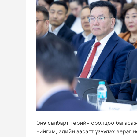
Энэ салбарт төрийн оролцоо багаса
нийгэм, эдийн засагт үзүүлэх эерэг 