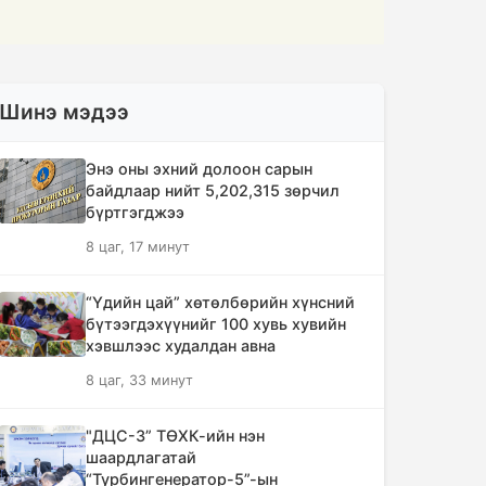
Шинэ мэдээ
Энэ оны эхний долоон сарын
байдлаар нийт 5,202,315 зөрчил
бүртгэгджээ
8 цаг, 17 минут
“Үдийн цай” хөтөлбөрийн хүнсний
бүтээгдэхүүнийг 100 хувь хувийн
хэвшлээс худалдан авна
8 цаг, 33 минут
"ДЦС-3” ТӨХК-ийн нэн
шаардлагатай
“Турбингенератор-5”-ын