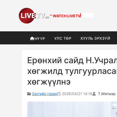
™ WATCH
DIFFERENT
УЛС ТӨР
ХУУЛЬ ЭРХЗҮЙ
НҮҮР
Ерөнхий сайд Н.Учрал
хөгжилд тулгуурласа
хөгжүүлнэ
Засгийн газар
2026/04/21 14:18
Т.Мягмар