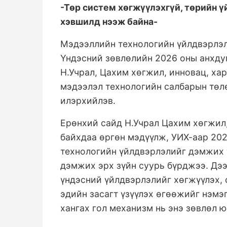
-Төр систем хөгжүүлэхгүй, төрийн ү
хэвшилд нээж байна-
Мэдээллийн технологийн үйлдвэрлэл
Үндэсний зөвлөлийн 2026 оны анхду
Н.Учрал, Цахим хөгжил, инновац, ха
мэдээлэл технологийн салбарын төл
илэрхийлэв.
Ерөнхий сайд Н.Учрал Цахим хөгжил
байхдаа өргөн мэдүүлж, УИХ-аар 20
технологийн үйлдвэрлэлийг дэмжих 
дэмжих эрх зүйн суурь бүрджээ. Дэ
үндэсний үйлдвэрлэлийг хөгжүүлэх, 
эдийн засагт үзүүлэх өгөөжийг нэмэ
хангах гол механизм нь энэ зөвлөл ю