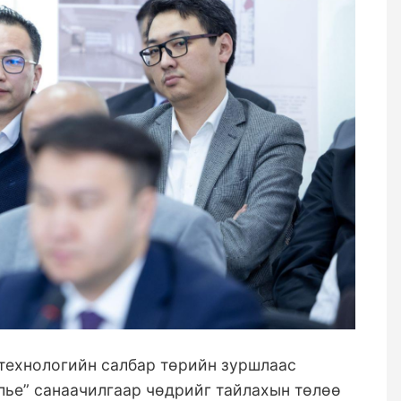
технологийн салбар төрийн зуршлаас
лье” санаачилгаар чөдрийг тайлахын төлөө