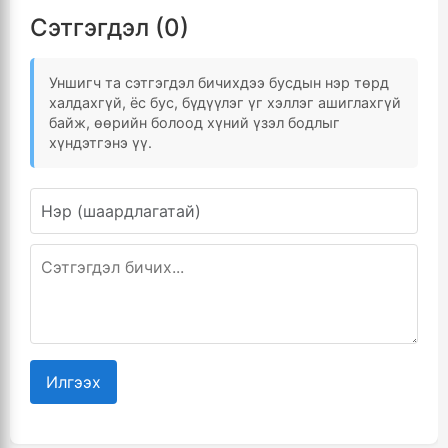
Сэтгэгдэл (0)
Уншигч та сэтгэгдэл бичихдээ бусдын нэр төрд
халдахгүй, ёс бус, бүдүүлэг үг хэллэг ашиглахгүй
байж, өөрийн болоод хүний үзэл бодлыг
хүндэтгэнэ үү.
Илгээх