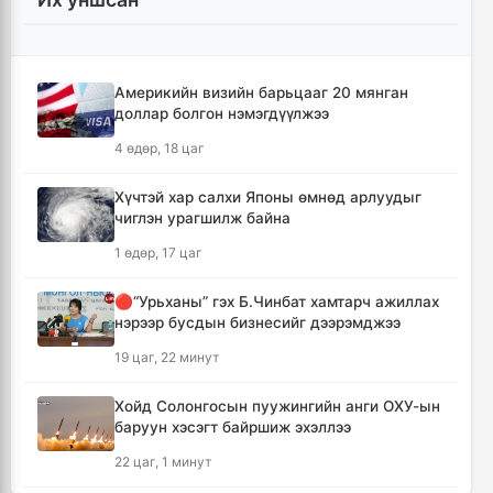
УИХ-ын гишүүд БНСУ-ын Үндэсний
Ассамблейн гишүүдийг хүлээн авч уулзлаа
14 цаг, 47 минут
Америкийн визийн барьцааг 20 мянган
доллар болгон нэмэгдүүлжээ
Мексикийн ТикТок-чин шууд
4 өдөр, 18 цаг
дамжуулалтын үеэр буудуулж амиа алджээ
15 цаг, 14 минут
Хүчтэй хар салхи Японы өмнөд арлуудыг
чиглэн урагшилж байна
Кумамотогийн газар хөдлөлтийн улмаас
1 өдөр, 17 цаг
амиа алдагсдын тоо 38-д хүрчээ
16 цаг, 5 минут
🔴“Урьханы” гэх Б.Чинбат хамтарч ажиллах
нэрээр бусдын бизнесийг дээрэмджээ
Төр хувийн хэвшлийн түншлэлээр нийслэлд
19 цаг, 22 минут
хэрэгжүүлэх төслийн жагсаалтад өөрчлөлт
оруулах тухай хэлэлцэж байна
Хойд Солонгосын пуужингийн анги ОХУ-ын
16 цаг, 16 минут
баруун хэсэгт байршиж эхэллээ
22 цаг, 1 минут
Монгол Улсын сагсан бөмбөгийн эрэгтэй
шигшээ баг Япон улсыг зорилоо