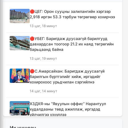
🔴ЦЕГ: Орон сууцны залилангийн хэргээр
2,918 иргэн 53.3 тэрбум төгрөгөөр хохирчээ
13 цаг, 18 минут
🔴УБЕГ: Баригдаж дуусаагүй барилгууд
давхардсан тоогоор 21.2 их наяд төгрөгийн
барьцаанд байна
13 цаг, 19 минут
🔴С.Амарсайхан: Баригдаж дуусаагүй
барилгын бүртгэлийг хийж, иргэдийг
хохирохоос урьдчилан сэргийлнэ
14 цаг, 14 минут
ХЗДХЯ-ны “Явуулын оффис” Нарантуул
худалдааны төвд ажиллаж, иргэдэд
үйлчилгээ үзүүллээ
14 цаг, 22 минут
Их уншсан