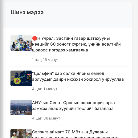
Шинэ мэдээ
🔴Н.Учрал: Засгийн газар шатахууны
нөөцийг 60 хоногт хүргэж, үнийн өсөлтийн
шокоос иргэдээ хамгаална
1 цаг, 16 минут
"Дельфин" хар салхи Японы өмнөд
арлуудыг дайрч ихээхэн хохирол учрууллаа
4 цаг, 1 минут
АНУ-ын Сенат Оросын эсрэг хориг арга
хэмжээ авах хуулийн төслийг баталлаа
4 цаг, 36 минут
Сэлэнгэ аймагт 70 МВт-ын Дулааны
цахилгаан станцыг ирэх сард ашиглалтад