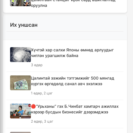
оруулна
4 цаг, 49 минут
Их уншсан
Шүлхийн дархлаажуулалтыг Монголд
үйлдвэрлэсэн вакцинаар хийнэ
4 цаг, 58 минут
Хүчтэй хар салхи Японы өмнөд арлуудыг
чиглэн урагшилж байна
КОП17 хурлын санхүү, бүртгэл, визийн
мэдээллийг олон нийтэд нээлттэй хүргэж
3 өдөр
байна
5 цаг, 30 минут
Цалинтай ээжийн тэтгэмжийг 500 мянгад
хүргэх өргөдөлд санал авч эхэлжээ
Монгол-Хятадын сэтгүүлчдийн 16 дугаар
1 өдөр, 2 цаг
форум есдүгээр сард болно
5 цаг, 35 минут
🔴“Урьханы” гэх Б.Чинбат хамтарч ажиллах
нэрээр бусдын бизнесийг дээрэмджээ
Хүннү гүрний голомт нутгаас хүчит
2 өдөр, 3 цаг
бөхчүүдийн домог үргэлжилнэ