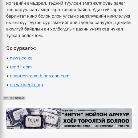
иргэдийн амьдрал, тэдний туулсан эмгэнэлт хувь заяаг
тод харуулсан амьд гэрч хэвээр байна. Удахгүй гарах
баримтат кино болон олон улсын хэвлэлүүдийн нийтлэлүүд
нь энэхүү түүхэн сургамжийг хойч үедээ сануулж, цөмийн
аюулгүй байдлын ач холбогдлыг дахин үнэлэхэд чухал
түлхэц болох юм.
Эх сурвалж:
•
news.co.za
•
reddit.com
•
cnnpressroom.blogs.cnn.com
•
en.wikipedia.org
СУРТАЛЧИЛГАА