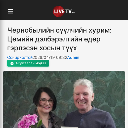
Чернобылийн сүүлчийн хурим:
Цөмийн дэлбэрэлтийн өдөр
гэрлэсэн хосын түүх
Сонирхолтой
2026/04/19 09:32
Admin
AI үүсгэсэн мэдээ