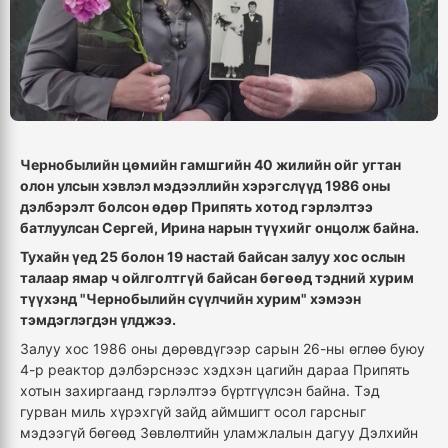
Чернобылийн цөмийн гамшгийн 40 жилийн ойг угтан
олон улсын хэвлэл мэдээллийн хэрэгслүүд 1986 оны
дэлбэрэлт болсон өдөр Припять хотод гэрлэлтээ
батлуулсан Сергей, Ирина нарын түүхийг онцолж байна.
Тухайн үед 25 болон 19 настай байсан залуу хос ослын
талаар ямар ч ойлголтгүй байсан бөгөөд тэдний хурим
түүхэнд "Чернобылийн сүүлчийн хурим" хэмээн
тэмдэглэгдэн үлджээ.
Залуу хос 1986 оны дөрөвдүгээр сарын 26-ны өглөө буюу
4-р реактор дэлбэрснээс хэдхэн цагийн дараа Припять
хотын захиргаанд гэрлэлтээ бүртгүүлсэн байна. Тэд
гурван миль хүрэхгүй зайд аймшигт осол гарсныг
мэдээгүй бөгөөд Зөвлөлтийн уламжлалын дагуу Дэлхийн