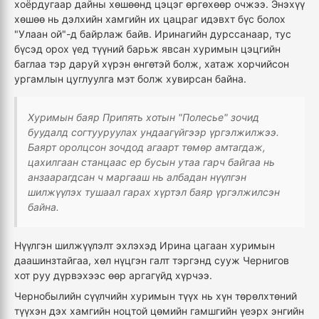
хоёрдугаар дайны хөшөөнд цэцэг өргөхөөр очжээ. Энэхүү
хөшөө нь дэлхийн хамгийн их цацраг идэвхт бүс болох
"Улаан ой"-д байрлаж байв. Иринагийн дурссанаар, тус
бүсэд орох үед түүний барьж явсан хуримын цэцгийн
баглаа тэр даруй хүрэн өнгөтэй болж, хатаж хорчийсон
ургамлын цуглуулга мэт болж хувирсан байна.
Хуримын баяр Припять хотын "Полесье" зочид
буудалд согтууруулах ундаагүйгээр үргэлжилжээ.
Баярт оролцсон зочдод агаарт төмөр амтагдаж,
цахилгаан станцаас ер бусын утаа гарч байгаа нь
анзаарагдсан ч маргааш нь албадан нүүлгэн
шилжүүлэх тушаал гарах хүртэл баяр үргэлжилсэн
байна.
Нүүлгэн шилжүүлэлт эхлэхэд Ирина цагаан хуримын
даашинзтайгаа, хөл нүцгэн галт тэргэнд сууж Чернигов
хот руу дүрвэхээс өөр аргагүйд хүрчээ.
Чернобылийн сүүлчийн хуримын түүх нь хүн төрөлхтөний
түүхэн дэх хамгийн ноцтой цөмийн гамшгийн үеэрх энгийн