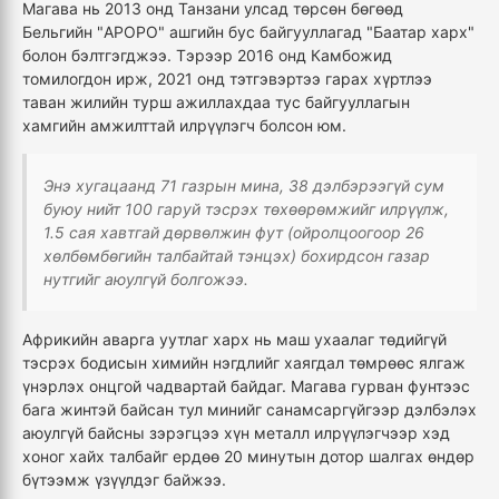
Магава нь 2013 онд Танзани улсад төрсөн бөгөөд
Бельгийн "APOPO" ашгийн бус байгууллагад "Баатар харх"
болон бэлтгэгджээ. Тэрээр 2016 онд Камбожид
томилогдон ирж, 2021 онд тэтгэвэртээ гарах хүртлээ
таван жилийн турш ажиллахдаа тус байгууллагын
хамгийн амжилттай илрүүлэгч болсон юм.
Энэ хугацаанд 71 газрын мина, 38 дэлбэрээгүй сум
буюу нийт 100 гаруй тэсрэх төхөөрөмжийг илрүүлж,
1.5 сая хавтгай дөрвөлжин фут (ойролцоогоор 26
хөлбөмбөгийн талбайтай тэнцэх) бохирдсон газар
нутгийг аюулгүй болгожээ.
Африкийн аварга уутлаг харх нь маш ухаалаг төдийгүй
тэсрэх бодисын химийн нэгдлийг хаягдал төмрөөс ялгаж
үнэрлэх онцгой чадвартай байдаг. Магава гурван фунтээс
бага жинтэй байсан тул минийг санамсаргүйгээр дэлбэлэх
аюулгүй байсны зэрэгцээ хүн металл илрүүлэгчээр хэд
хоног хайх талбайг ердөө 20 минутын дотор шалгах өндөр
бүтээмж үзүүлдэг байжээ.