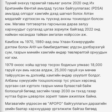
Түүний энэхүү гарамгай гавьяаг үнэлж 2020 онд Их
Британийн Өвчтэй амьтдад туслах байгууллагаас (PDSA)
амьтдад олгодог хамгийн дээд шагнал болох Алтан
медалийг хүртээсэн нь түүхэнд анхны тохиолдол болсон
юм. Магава тэтгэвэртээ гарсныхаа дараа залуу
хархнуудыг сургахад цагаа зориулж байгаад 2022 онд
найман насандаа тайван амгалан нойрссон аж.
Камбож нь 1970, 1980-аад оны Улаан Кхмерүүдийн
дэглэм болон АНУ-ын бөмбөгдөлтөөс үлдсэн дэлбэрээгүй
сум, газрын минийн хамгийн өндөр төвлөрөлтэй орнуудын
нэг юм.
1979 оноос хойш эдгээр тэсрэх бодисын улмаас 18,000
гаруй хүн амь насаа алдаж, 25,000 гаруй хүн мөчөө
тайруулсан нь дэлхийд хамгийн өндөр үзүүлэлт болдог.
Албаны хүмүүсийн тооцоолсноор тус улсын хөрсөнд
зургаан сая хүртэлх газрын мина булаастай байж
болзошгүй бөгөөд засгийн газар 2030 он гэхэд газар
нутгаа бүрэн цэвэрлэх зорилт тавин ажиллаж байна.
Магавагийн үлдээсэн өв "APOPO" байгууллагын дараагийн
үеийн баатар хархнуудаар үргэлжилж байгаа бөгөөд