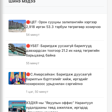
Шинэ мэдээ
🔴ЦЕГ: Орон сууцны залилангийн хэргээр
2,918 иргэн 53.3 тэрбум төгрөгөөр хохирчээ
54 минут
🔴УБЕГ: Баригдаж уусаагүй барилгууд
давхардсан тоогоор 21.2 их наяд төгрөгийн
барьцаанд байна
55 минут
🔴С.Амарсайхан: Баригдаж дуусаагүй
барилгын бүртгэлийг хийж, иргэдийг
хохирохоос урьдчилан сэргийлнэ
1 цаг, 50 минут
ХЗДХЯ-ны “Явуулын оффис” Нарантуул
худалдааны төвд ажиллаж, иргэдэд