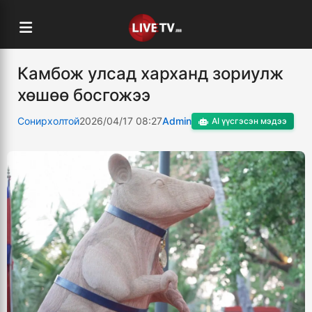
Камбож улсад харханд зориулж
хөшөө босгожээ
Сонирхолтой
2026/04/17 08:27
Admin
AI үүсгэсэн мэдээ