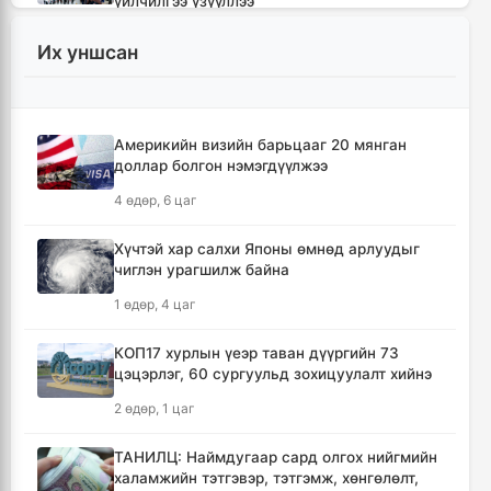
үйлчилгээ үзүүллээ
1 цаг, 58 минут
Их уншсан
УИХ-ын гишүүд БНСУ-ын Үндэсний
Ассамблейн гишүүдийг хүлээн авч уулзлаа
2 цаг, 23 минут
Америкийн визийн барьцааг 20 мянган
доллар болгон нэмэгдүүлжээ
Мексикийн ТикТок-чин шууд
4 өдөр, 6 цаг
дамжуулалтын үеэр буудуулж амиа алджээ
2 цаг, 50 минут
Хүчтэй хар салхи Японы өмнөд арлуудыг
чиглэн урагшилж байна
Кумамотогийн газар хөдлөлтийн улмаас
1 өдөр, 4 цаг
амиа алдагсдын тоо 38-д хүрчээ
3 цаг, 41 минут
КОП17 хурлын үеэр таван дүүргийн 73
цэцэрлэг, 60 сургуульд зохицуулалт хийнэ
Төр хувийн хэвшлийн түншлэлээр нийслэлд
2 өдөр, 1 цаг
хэрэгжүүлэх төслийн жагсаалтад өөрчлөлт
оруулах тухай хэлэлцэж байна
ТАНИЛЦ: Наймдугаар сард олгох нийгмийн
3 цаг, 52 минут
халамжийн тэтгэвэр, тэтгэмж, хөнгөлөлт,