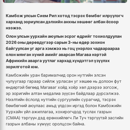
Камбож улсын Сием Рип хотод тэсрэх бөмбөг илрүүлэгч
харханд зориулсан дэлхийн анхны хөшөөг албан ёсоор
нээжээ.
Олон улсын уурхайн аюулын эсрэг өдрийг тохиолдуулан
2026 оны дөрөвдүгээр сарын 3-ны өдөр зохион
байгуулсан уг арга хэмжээ нь гоц үнэрлэх чадвараараа
олон мянган хүний амийг аварсан Магава нэртэй
Африкийн аварга уутлаг хархад хүндэтгэл үзүүлэх
зорилготой юм.
Камбожийн уран барималчид орон нутгийн элсэн
чулуугаар гараар сийлж урласан уг хөшөө нь долоон фут
өндөртэй бөгөөд Магаваг хойд хоёр хөл дээрээ зогсож,
эр зоригийн алтан медалиа зүүсэн байдлаар дүрсэлжээ.
Нээлтийн ёслолд нутгийн сургуулийн сурагчид, тэсрэх
бөмбөгний аюулаас амьд үлдсэн иргэд болон Камбожийн
Уурхайн үйл ажиллагаа, хохирогчдод туслах газрын
(CMAA) тэргүүн дэд ерөнхийлөгч Ли Туч тэргүүтэй засгийн
газрын албаны хүмүүс оролцсон байна.