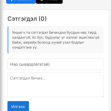
Сэтгэгдэл (0)
Уншигч та сэтгэгдэл бичихдээ бусдын нэр төрд
халдахгүй, ёс бус, бүдүүлэг үг хэллэг ашиглахгүй
байж, өөрийн болоод хүний үзэл бодлыг
хүндэтгэнэ үү.
Илгээх