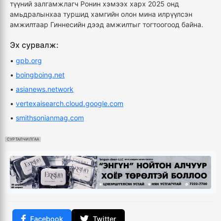
түүний залгамжлагч Ронин хэмээх харх 2025 онд
амьдралынхаа туршид хамгийн олон мина илрүүлсэн
амжилтаар Гиннесийн дээд амжилтыг тогтоогоод байна.
Эх сурвалж:
•
gpb.org
•
boingboing.net
•
asianews.network
•
vertexaisearch.cloud.google.com
•
smithsonianmag.com
СУРТАЛЧИЛГАА
Facebook
Twitter