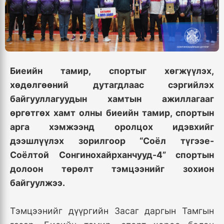
Биеийн тамир, спортыг хөгжүүлэх,
хөдөлгөөний дутагдлаас сэргийлэх
байгууллагуудын хамтын ажиллагааг
өргөтгөх хамт олны биеийн тамир, спортын
арга хэмжээнд оролцох идэвхийг
дээшлүүлэх зорилгоор “Соёл түгээе-
Соёлтой Сонгинохайрханчууд-4” спортын
долоон төрөлт тэмцээнийг зохион
байгуулжээ.
Тэмцээнийг дүүргийн Засаг даргын Тамгын