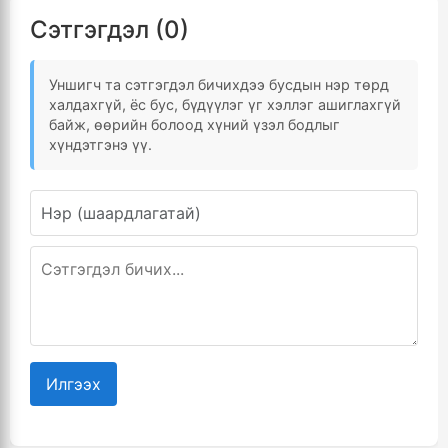
Сэтгэгдэл (0)
Уншигч та сэтгэгдэл бичихдээ бусдын нэр төрд
халдахгүй, ёс бус, бүдүүлэг үг хэллэг ашиглахгүй
байж, өөрийн болоод хүний үзэл бодлыг
хүндэтгэнэ үү.
Илгээх