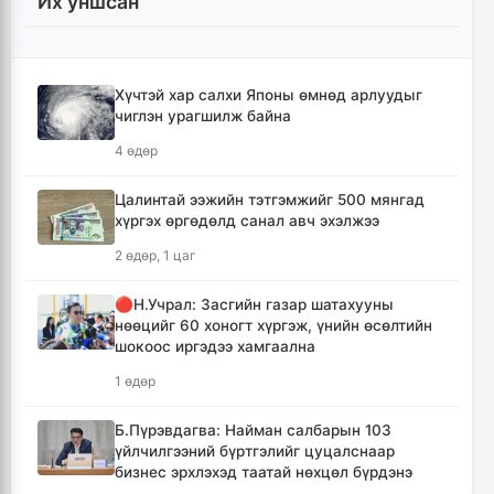
Их уншсан
Хотын дарга асан Х.Нямбаатар улсын заан
Д.Алтанцоожид хүндэтгэл үзүүлэх наадамд
оролцлоо
15 цаг, 46 минут
Хүчтэй хар салхи Японы өмнөд арлуудыг
чиглэн урагшилж байна
🔴Улсын ахлах засуул Т.Хэнбатад
4 өдөр
хүндэтгэл үзүүлж, 10 сая төгрөг бэлэглэлээ
16 цаг, 46 минут
Цалинтай ээжийн тэтгэмжийг 500 мянгад
хүргэх өргөдөлд санал авч эхэлжээ
🔴Сэлэнгэ аймгийн “Таван хан” дэвжээний
2 өдөр, 1 цаг
бөхчүүдэд УИХ-ын гишүүн Б.Ундрамын гэр
бүл хүндэтгэл үзүүлж ₮100 саяыг
🔴Н.Учрал: Засгийн газар шатахууны
гардууллаа
нөөцийг 60 хоногт хүргэж, үнийн өсөлтийн
17 цаг, 58 минут
шокоос иргэдээ хамгаална
1 өдөр
"Сэлэнгэ-2026" цэргийн хээрийн сургууль
амжилттай өндөрлөлөө
Б.Пүрэвдагва: Найман салбарын 103
19 цаг, 31 минут
үйлчилгээний бүртгэлийг цуцалснаар
бизнес эрхлэхэд таатай нөхцөл бүрдэнэ