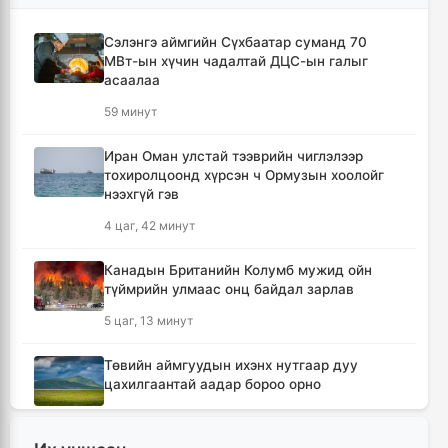
Сэлэнгэ аймгийн Сүхбаатар суманд 70
МВт-ын хүчин чадалтай ДЦС-ын галыг
асаалаа
59 минут
Иран Оман улстай тээврийн чиглэлээр
тохиролцоонд хүрсэн ч Ормузын хоолойг
нээхгүй гэв
4 цаг, 42 минут
Канадын Британийн Колумб мужид ойн
түймрийн улмаас онц байдал зарлав
5 цаг, 13 минут
Төвийн аймгуудын ихэнх нутгаар дуу
цахилгаантай аадар бороо орно
6 цаг, 9 минут