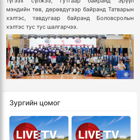
түгээх сүлжээ, гутгаар байранд Эрүүл
мэндийн төв, дөрөвдүгээр байранд Татварын
хэлтэс, тавдугаар байранд Боловсролын
хэлтэс тус тус шалгарчээ.
Зургийн цомог