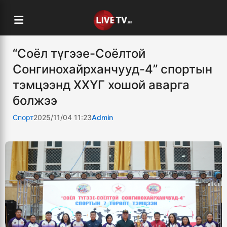
“Соёл түгээе-Соёлтой
Сонгинохайрханчууд-4” спортын
тэмцээнд ХХҮГ хошой аварга
болжээ
Спорт
2025/11/04 11:23
Admin