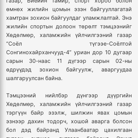
газар, Биеийн тамир, спорт хороо болон
өмнөх жилийн цомын эзэн байгууллагатай
хамтран зохион байгуулдаг уламжлалтай. Энэ
жилийн спортын долоон төрөлт тэмцээнийг
Хөдөлмөр, халамжийн үйлчилгээний газар
“Соёл түгээе-Соёлтой
Сонгинохайрханчууд-4” уриан дор 10 дугаар
сарын 30-наас 11 дүгээр сарын 02-ны
өдрүүдэд зохион байгуулж, аваргуудаа
шалгаруулсан байна.
Тэмцээний нийлбэр дүнгээр дүүргийн
Хөдөлмөр, халамжийн үйлчилгээний газар
тэргүүн байр эзэлж, шилжин явах цомын
эзнээр дахин тодорч, хошой аварга болсон
бол дэд байранд Улаанбаатар цахилгаан