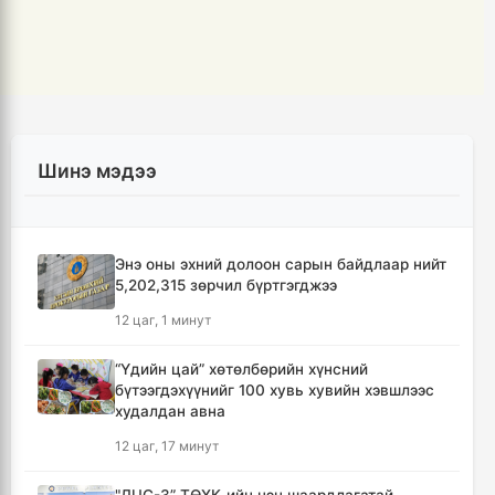
Шинэ мэдээ
Энэ оны эхний долоон сарын байдлаар нийт
5,202,315 зөрчил бүртгэгджээ
12 цаг, 1 минут
“Үдийн цай” хөтөлбөрийн хүнсний
бүтээгдэхүүнийг 100 хувь хувийн хэвшлээс
худалдан авна
12 цаг, 17 минут