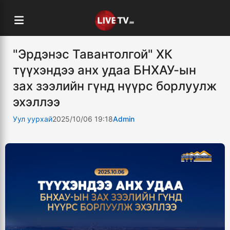
"Эрдэнэс Тавантолгой" ХК
түүхэндээ анх удаа БНХАУ-ын
зах зээлийн гүнд нүүрс борлуулж
эхэллээ
Уул уурхай
2025/10/06 19:18
Admin