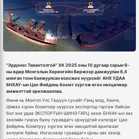
"Эрдэнэс Тавантолгой" ХК 2025 оны 10 дугаар сарын 6-
ны өдөр Монголын Хөрөнгийн Биржээр дамжуулан 6,4
мянган тонн баяжуулсан коксжих нүүрсийг АНХ УДАА
БНХАУ-ын Цао Фейдянь боомт хүргэж өгөх нөхцөлөөр
амжилттай арилжааллаа.
Өмнө нь Монгол Улс Гашуун сухайт-Ганц мод, Ханги,
Шивээ хүрэн боомтоор нүүрсээ экспортод гаргаж байсан
бол энэ удаа ЭКСПОРТЫН ШИНЭ ГАРЦ нээж БНХАУ-ын зах
зээлийн гүнрүү буюу гуравдагч орнуудтай хэлэлдэг Цао
фейдянь боомтруу хүргэж өгөх нөхцөлтэй арилжааг
эхлүүлж байна. Ингэснээр гуравдагч орны зах зээлд