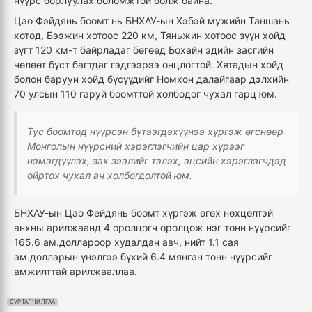
нүүрс борлуулах боломжтой болж байна.
Цао Фэйдянь боомт нь БНХАУ-ын Хэбэй мужийн Таншань
хотод, Бээжин хотоос 220 км, Тяньжин хотоос зүүн хойд
зүгт 120 км-т байрладаг бөгөөд Бохайн эдийн засгийн
чөлөөт бүст багтдаг гэдгээрээ онцлогтой. Хятадын хойд
болон баруун хойд бүсүүдийг Номхон далайгаар дэлхийн
70 улсын 110 гаруй боомттой холбодог чухал гарц юм.
Тус боомтод нүүрсэн бүтээгдэхүүнээ хүргэж өгснөөр
Монголын нүүрсний хэрэглэгчийн цар хүрээг
нэмэгдүүлэх, зах зээлийг тэлэх, эцсийн хэрэглэгчдэд
ойртох чухал ач холбогдолтой юм.
БНХАУ-ын Цао Фейдянь боомт хүргэж өгөх нөхцөлтэй
анхны арилжаанд 4 оролцогч оролцож нэг тонн нүүрсийг
165.6 ам.доллароор худалдан авч, нийт 1.1 сая
ам.долларын үнэлгээ бүхий 6.4 мянган тонн нүүрсийг
амжилттай арилжааллаа.
СУРТАЛЧИЛГАА