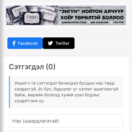
Facebook
Twitter
Сэтгэгдэл (0)
Уншигч та сэтгэгдэл бичихдээ бусдын нэр төрд
халдахгүй, ёс бус, бүдүүлэг үг хэллэг ашиглахгүй
байж, өөрийн болоод хүний үзэл бодлыг
хүндэтгэнэ үү.