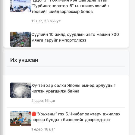
"ДЦС-3” ТӨХК-ийн нэн шаардлагатай
“Турбингенератор-5”-ын шинэчлэлийн
төсвийг шийдвэрлэхээр болов
12 цаг, 33 минут
Сүүлийн 10 жилд суудлын авто машин 700
мянга гаруйг импортолжээ
12 цаг, 37 минут
Их уншсан
Монгол Улсын гадаад валютын нөөц анх
удаа 7.9 тэрбум ам.долларт хүрлээ
12 цаг, 44 минут
Хүчтэй хар салхи Японы өмнөд арлуудыг
чиглэн урагшилж байна
Өмнөд Солонгост хэт халууны улмаас амиа
алдсан хүний тоо 23-т хүржээ
2 өдөр, 16 цаг
12 цаг, 53 минут
🔴“Урьханы” гэх Б.Чинбат хамтарч ажиллах
нэрээр бусдын бизнесийг дээрэмджээ
Шатахуун дамлан борлуулсан хоёр
зөрчлийг илрүүлэн шалгаж байна
1 өдөр, 18 цаг