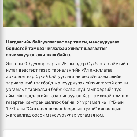
Цагдаагийн байгууллагаас хар тамхи, мансууруулах
бодистой тэмцэх чиглэлээр хяналт шалгалтыг
эрчимжүүлэн ажиллаж байна.
Энэ оны 09 дүгээр сарын 25-ны өдөр Сүхбаатар аймгийн
нутаг дэвсгэрт газар тариалангийн үйл ажиллагаа
эрхэлдэг нэр бүхий байгууллага нь өөрийн эзэмшлийн
тариалангийн талбайд мансууруулах үйлчилгээтэй олсны
ургамлыг тариалсан байж болзошгүй гэмт хэргийг тус
аймгийн цагдаагийн газар илрүүлэн Хар тамхитай тэмцэх
газартай хамтран шалгаж байна. Уг ургамал нь НҮБ-ын
1971 оны “Сэтгэцэд нөлөөт бодисын тухай” конвенцын
жагсаалтад орсон мансууруулах ургамал юм.