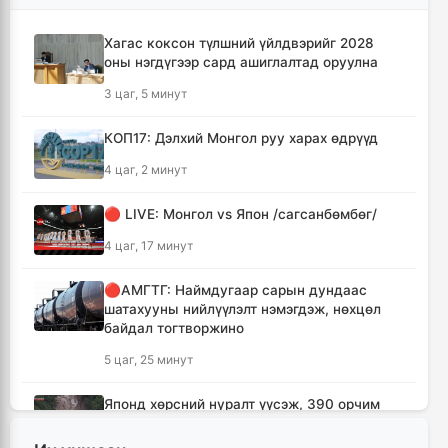
Хагас коксон түлшний үйлдвэрийг 2028
оны нэгдүгээр сард ашиглалтад оруулна
3 цаг, 5 минут
КОП17: Дэлхий Монгол руу харах өдрүүд
4 цаг, 2 минут
🔴 LIVE: Монгол vs Япон /сагсанбөмбөг/
4 цаг, 17 минут
🔴АМГТГ: Наймдугаар сарын дундаас
шатахууны нийлүүлэлт нэмэгдэж, нөхцөл
байдал тогтворжино
5 цаг, 25 минут
Японд хөрсний нуралт үүсэж, 390 орчим
хүн уулын бүсэд боогджээ