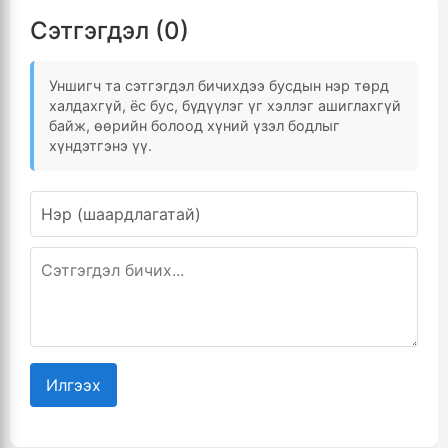
Сэтгэгдэл (0)
Уншигч та сэтгэгдэл бичихдээ бусдын нэр төрд
халдахгүй, ёс бус, бүдүүлэг үг хэллэг ашиглахгүй
байж, өөрийн болоод хүний үзэл бодлыг
хүндэтгэнэ үү.
Илгээх