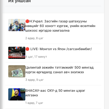
Их уншсан
5 цаг, 42 минут
Ерөнхий сайд Н.Учрал Газрын тосны
үйлдвэрийн бүтээн байгуулалтыг
🔴Н.Учрал: Засгийн газар шатахууны
тасралтгүй үргэлжлүүлж, түүхий эдийн
нөөцийг 60 хоногт хүргэж, үнийн өсөлтийн
хангамжийг баталгаажуулах үүрэг өгөв
шокоос иргэдээ хамгаална
6 цаг, 5 минут
2 өдөр, 8 цаг
Энэ онд ерөнхий боловсролын
🔴 LIVE: Монгол vs Япон /сагсанбөмбөг/
сургуулиудын гүйцэтгэл 80.2 хувьтай
гарчээ
4 цаг, 17 минут
6 цаг, 21 минут
Цалинтай ээжийн тэтгэмжийг 500 мянгад
хүргэх өргөдөлд санал авч эхэлжээ
Зарим голууд үерийн аюултай түвшинг 30
см даван үерлэж байна
3 өдөр, 9 цаг
6 цаг, 41 минут
БНАСАУ-аас ОХУ-д 50 мянган цэрэг
илгээнэ
“Сэлбэ ухаалаг хот” эдийн засгийн тусгай
бүс байгуулах тогтоолын төслийг
1 өдөр, 7 цаг
батлууллаа