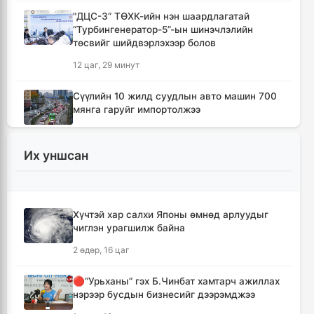
"ДЦС-3” ТӨХК-ийн нэн шаардлагатай
“Турбингенератор-5”-ын шинэчлэлийн
төсвийг шийдвэрлэхээр болов
12 цаг, 29 минут
Сүүлийн 10 жилд суудлын авто машин 700
мянга гаруйг импортолжээ
12 цаг, 33 минут
Их уншсан
Монгол Улсын гадаад валютын нөөц анх
удаа 7.9 тэрбум ам.долларт хүрлээ
12 цаг, 40 минут
Хүчтэй хар салхи Японы өмнөд арлуудыг
чиглэн урагшилж байна
Өмнөд Солонгост хэт халууны улмаас амиа
алдсан хүний тоо 23-т хүржээ
2 өдөр, 16 цаг
12 цаг, 49 минут
🔴“Урьханы” гэх Б.Чинбат хамтарч ажиллах
нэрээр бусдын бизнесийг дээрэмджээ
Шатахуун дамлан борлуулсан хоёр
зөрчлийг илрүүлэн шалгаж байна