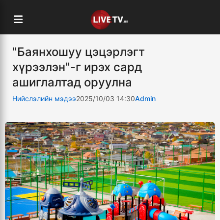
"Баянхошуу цэцэрлэгт
хүрээлэн"-г ирэх сард
ашиглалтад оруулна
Нийслэлийн мэдээ
2025/10/03 14:30
Admin