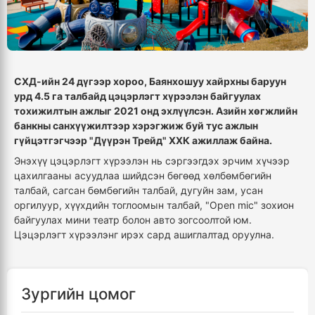
СХД-ийн 24 дүгээр хороо, Баянхошуу хайрхны баруун
урд 4.5 га талбайд цэцэрлэгт хүрээлэн байгуулах
тохижилтын ажлыг 2021 онд эхлүүлсэн. Азийн хөгжлийн
банкны санхүүжилтээр хэрэгжиж буй тус ажлын
гүйцэтгэгчээр "Дүүрэн Трейд" ХХК ажиллаж байна.
Энэхүү цэцэрлэгт хүрээлэн нь сэргээгдэх эрчим хүчээр
цахилгааны асуудлаа шийдсэн бөгөөд хөлбөмбөгийн
талбай, сагсан бөмбөгийн талбай, дугуйн зам, усан
оргилуур, хүүхдийн тоглоомын талбай, "Open mic" зохион
байгуулах мини театр болон авто зогсоолтой юм.
Цэцэрлэгт хүрээлэнг ирэх сард ашиглалтад оруулна.
Зургийн цомог