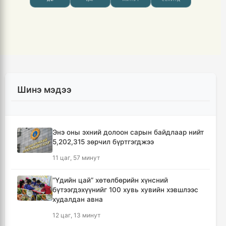
Шинэ мэдээ
Энэ оны эхний долоон сарын байдлаар нийт
5,202,315 зөрчил бүртгэгджээ
11 цаг, 57 минут
“Үдийн цай” хөтөлбөрийн хүнсний
бүтээгдэхүүнийг 100 хувь хувийн хэвшлээс
худалдан авна
12 цаг, 13 минут