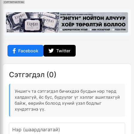
СУРТАЛЧИЛГАА
Facebook
Twitter
Сэтгэгдэл (0)
Уншигч та сэтгэгдэл бичихдээ бусдын нэр төрд
халдахгүй, ёс бус, бүдүүлэг үг хэллэг ашиглахгүй
байж, өөрийн болоод хүний үзэл бодлыг
хүндэтгэнэ үү.