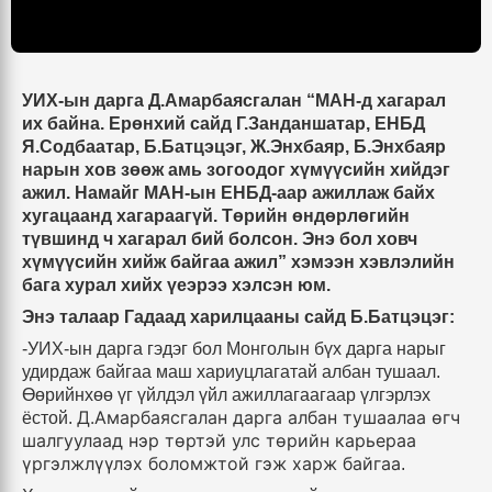
УИХ-ын дарга Д.Амарбаясгалан
“
МАН-д хагарал
их байна. Ерөнхий сайд Г.Занданшатар, ЕНБД
Я.Содбаатар, Б.Батцэцэг, Ж.Энхбаяр, Б.Энхбаяр
нарын хов зөөж амь зогоодог хүмүүсийн хийдэг
ажил. Намайг МАН-ын ЕНБД-аар ажиллаж байх
хугацаанд хагараагүй. Төрийн өндөрлөгийн
түвшинд ч хагарал бий болсон. Энэ бол ховч
хүмүүсийн хийж байгаа ажил
”
хэмээн хэвлэлийн
бага хурал хийх үеэрээ хэлсэн юм.
Энэ талаар Гадаад харилцааны сайд Б.Батцэцэг:
-УИХ
-
ын дарга гэдэг бол Монголын бүх дарга нарыг
удирдаж байгаа маш хариуцлагатай албан тушаал
.
Өөрийнхөө үг үйлдэл үйл ажиллагаагаар үлгэрлэх
Д.Амарбаясгалан дарга албан тушаалаа өгч
ёстой
.
шалгуулаад нэр төртэй улс төрийн карьераа
үргэлжлүүлэх боломжтой гэж харж байгаа
.