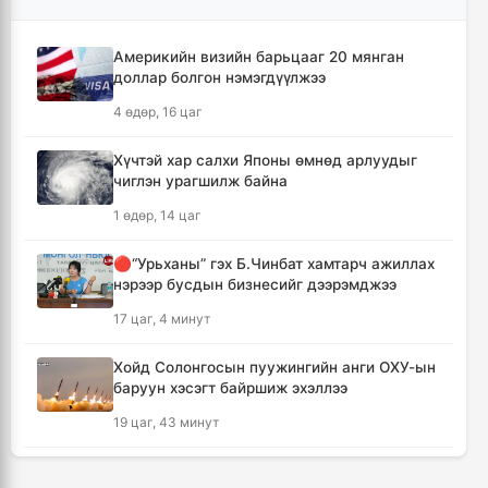
Ассамблейн гишүүдийг хүлээн авч уулзлаа
12 цаг, 29 минут
Америкийн визийн барьцааг 20 мянган
доллар болгон нэмэгдүүлжээ
Мексикийн ТикТок-чин шууд
4 өдөр, 16 цаг
дамжуулалтын үеэр буудуулж амиа алджээ
12 цаг, 56 минут
Хүчтэй хар салхи Японы өмнөд арлуудыг
чиглэн урагшилж байна
Кумамотогийн газар хөдлөлтийн улмаас
1 өдөр, 14 цаг
амиа алдагсдын тоо 38-д хүрчээ
13 цаг, 47 минут
🔴“Урьханы” гэх Б.Чинбат хамтарч ажиллах
нэрээр бусдын бизнесийг дээрэмджээ
Төр хувийн хэвшлийн түншлэлээр нийслэлд
17 цаг, 4 минут
хэрэгжүүлэх төслийн жагсаалтад өөрчлөлт
оруулах тухай хэлэлцэж байна
Хойд Солонгосын пуужингийн анги ОХУ-ын
13 цаг, 58 минут
баруун хэсэгт байршиж эхэллээ
19 цаг, 43 минут
Монгол Улсын сагсан бөмбөгийн эрэгтэй
шигшээ баг Япон улсыг зорилоо
КОП17 хурлын үеэр таван дүүргийн 73
14 цаг, 41 минут