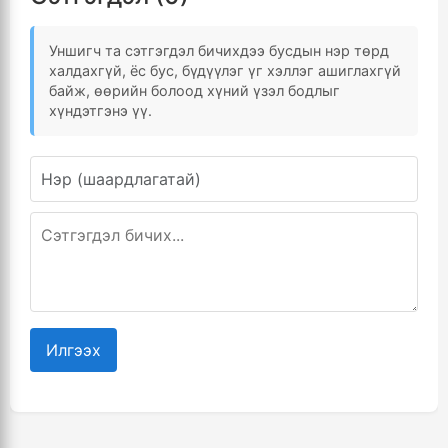
Уншигч та сэтгэгдэл бичихдээ бусдын нэр төрд
халдахгүй, ёс бус, бүдүүлэг үг хэллэг ашиглахгүй
байж, өөрийн болоод хүний үзэл бодлыг
хүндэтгэнэ үү.
Илгээх