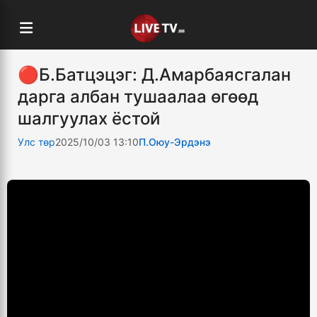
🔴Б.Батцэцэг: Д.Амарбаясгалан
дарга албан тушаалаа өгөөд
шалгуулах ёстой
Улс төр
2025/10/03 13:10
П.Оюу-Эрдэнэ