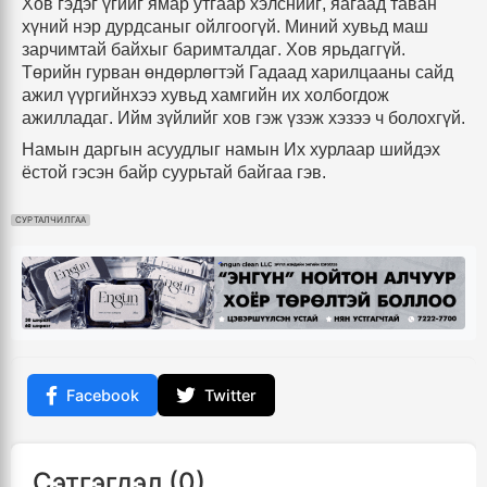
Хов гэдэг үгийг ямар утгаар хэлснийг
,
яагаад таван
хүний нэр дурдсаныг ойлгоогүй
.
Миний хувьд маш
зарчимтай байхыг баримталдаг
.
Хов ярьдаггүй
.
Төрийн гурван өндөрлөгтэй Гадаад харилцааны сайд
ажил үүргийнхээ хувьд хамгийн их холбогдож
ажилладаг
.
Ийм зүйлийг хов гэж үзэж хэзээ ч болохгүй
.
Намын даргын асуудлыг намын Их хурлаар шийдэх
ёстой гэсэн байр суурьтай байгаа гэв.
СУРТАЛЧИЛГАА
Facebook
Twitter
Сэтгэгдэл (0)