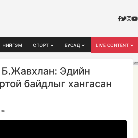
НИЙГЭМ
СПОРТ
БУСАД
LIVE CONTENT
СУ
д Б.Жавхлан: Эдийн
ортой байдлыг хангасан
энэ