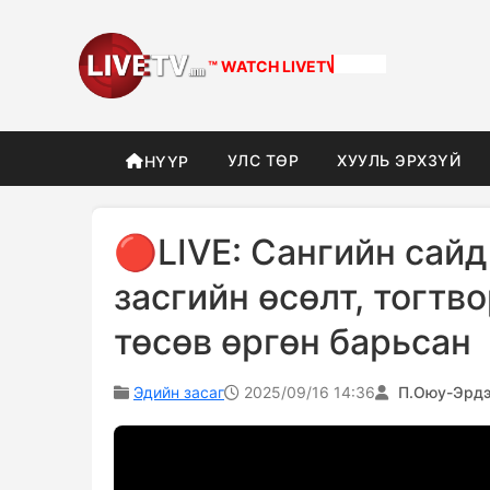
™ WATCH
LIVETV
УЛС ТӨР
ХУУЛЬ ЭРХЗҮЙ
НҮҮР
🔴LIVE: Сангийн сай
засгийн өсөлт, тогтв
төсөв өргөн барьсан
Эдийн засаг
2025/09/16 14:36
П.Оюу-Эрд