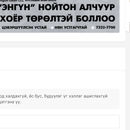
д халдахгүй, ёс бус, бүдүүлэг үг хэллэг ашиглахгүй
этгэнэ үү.