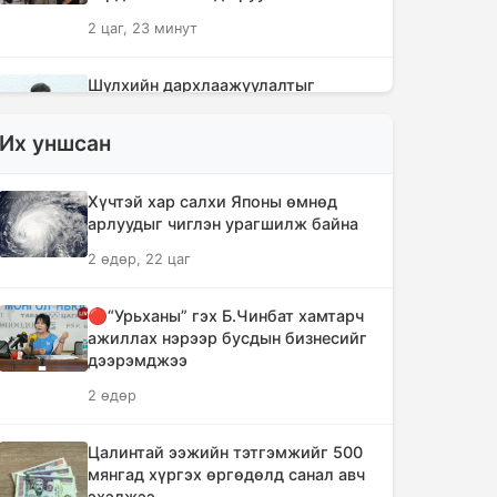
2 цаг, 23 минут
Шүлхийн дархлаажуулалтыг
Монголд үйлдвэрлэсэн вакцинаар
хийнэ
Их уншсан
2 цаг, 32 минут
Хүчтэй хар салхи Японы өмнөд
КОП17 хурлын санхүү, бүртгэл,
арлуудыг чиглэн урагшилж байна
визийн мэдээллийг олон нийтэд
2 өдөр, 22 цаг
нээлттэй хүргэж байна
3 цаг, 4 минут
🔴“Урьханы” гэх Б.Чинбат хамтарч
ажиллах нэрээр бусдын бизнесийг
Монгол-Хятадын сэтгүүлчдийн 16
дээрэмджээ
дугаар форум есдүгээр сард болно
2 өдөр
3 цаг, 9 минут
Цалинтай ээжийн тэтгэмжийг 500
Хүннү гүрний голомт нутгаас хүчит
мянгад хүргэх өргөдөлд санал авч
бөхчүүдийн домог үргэлжилнэ
эхэлжээ