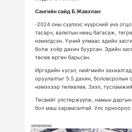
Сангийн сайд Б.Жавхлан:
-2024 оны сүүлээс нүүрсний үнэ огц
тасарч, валютын нөөц багасаж, төгр
нэмэгдсэн. Үүний улмаас эдийн засг
болж хоёр дахин буурсан. Эдийн зас
төсөв өргөн барьсан.
Иргэдийн хүсэл, нийгмийн захиалгад
оруулалтыг 5.5 дахин, боловсролын 
нэмэхээр төлөвлөв. Зээл, тусламжийг
Төсвийг улстөржүүлж, намын даргын
бол маш харамсалтай. Улс орноороо т
СУРТАЛЧИЛГАА