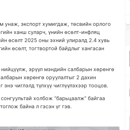
ом унаж, экспорт хумигдаж, төсвийн орлого
өгийн ханш суларч, үнийн өсөлт-инфляц
ийн өсөлт 2025 оны эхний улиралд 2.4 хувь
гийн өсөлт, тогтвортой байдлыг хангасан
 нийцүүлж, эрүүл мэндийн салбарын хөрөнгө
салбарын хөрөнгө оруулалтыг 2 дахин
 энэ чиглэлд түлхүү чиглүүлэхээр тооцов.
 сонгуультай холбож “барьцаалж” байгаа
оглож байна л гэсэн үг гэв.