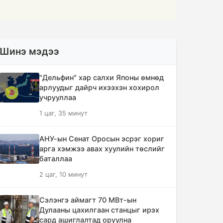
Шинэ мэдээ
"Дельфин" хар салхи Японы өмнөд
арлуудыг дайрч ихээхэн хохирол
учрууллаа
1 цаг, 35 минут
АНУ-ын Сенат Оросын эсрэг хориг
арга хэмжээ авах хуулийн төслийг
баталлаа
2 цаг, 10 минут
Сэлэнгэ аймагт 70 МВт-ын
Дулааны цахилгаан станцыг ирэх
сард ашиглалтад оруулна