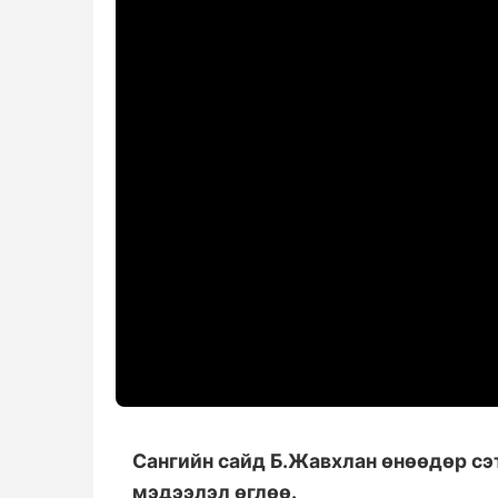
Сангийн сайд Б.Жавхлан өнөөдөр сэ
мэдээлэл өглөө.