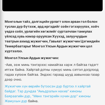
Монголын тайз, дэлгэцийн урлагт олон арван гол болон
туслах дүр бүтээж, ард иргэдийг соён гэгээрүүлэх, хойч
үедээ соёл, урлагийн хөгжлийг сурталчлан таниулах
үйлсэд хувь нэмэр оруулсан Хүүхэд, залуучуудын
театрын ахмад жүжигчин, Гавьяат жүжигчин Цэгмидийн
Төмөрбаатарыг Монгол Улсын Ардын жүжигчин цол
хүртээлээ.
Монгол Улсын Ардын жүжигчин:
-Аав, ээж минь тэнгэрээс намайгаа харж л байгаа гэдэгт
итгэж байна. Хайртай дотны хүмүүс минь сэтгэл догдлоод
гадаа хүлээж байгаа. Эндээс гараад шууд аавынхаа газар
дээр очно.
Жүжигчин хүн өөрийн бүтээсэн дүр бүртээ л хайртай
байдаг. Тэр дундаа "Амьдралын нахиа" киноны
Баяраагийн дүр, "Мөнх тэнгэрийн хүчин дор" киноны
Жамухын дүр
байна.