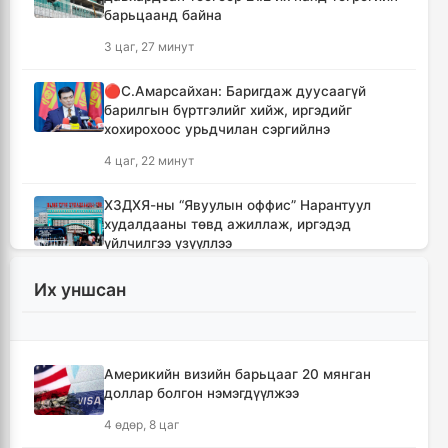
барьцаанд байна
3 цаг, 27 минут
🔴С.Амарсайхан: Баригдаж дуусаагүй
барилгын бүртгэлийг хийж, иргэдийг
хохирохоос урьдчилан сэргийлнэ
4 цаг, 22 минут
ХЗДХЯ-ны “Явуулын оффис” Нарантуул
худалдааны төвд ажиллаж, иргэдэд
үйлчилгээ үзүүллээ
4 цаг, 30 минут
Их уншсан
УИХ-ын гишүүд БНСУ-ын Үндэсний
Ассамблейн гишүүдийг хүлээн авч уулзлаа
4 цаг, 55 минут
Америкийн визийн барьцааг 20 мянган
доллар болгон нэмэгдүүлжээ
Мексикийн ТикТок-чин шууд
4 өдөр, 8 цаг
дамжуулалтын үеэр буудуулж амиа алджээ