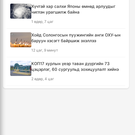
5 цаг, 22 минут
Хүчтэй хар салхи Японы өмнөд арлуудыг
чиглэн урагшилж байна
Кумамотогийн газар хөдлөлтийн улмаас
1 өдөр, 7 цаг
амиа алдагсдын тоо 38-д хүрчээ
6 цаг, 13 минут
Хойд Солонгосын пуужингийн анги ОХУ-ын
баруун хэсэгт байршиж эхэллээ
Төр хувийн хэвшлийн түншлэлээр нийслэлд
12 цаг, 9 минут
хэрэгжүүлэх төслийн жагсаалтад өөрчлөлт
оруулах тухай хэлэлцэж байна
КОП17 хурлын үеэр таван дүүргийн 73
6 цаг, 24 минут
цэцэрлэг, 60 сургуульд зохицуулалт хийнэ
2 өдөр, 4 цаг
Монгол Улсын сагсан бөмбөгийн эрэгтэй
шигшээ баг Япон улсыг зорилоо
ТАНИЛЦ: Наймдугаар сард олгох нийгмийн
7 цаг, 7 минут
халамжийн тэтгэвэр, тэтгэмж, хөнгөлөлт,
тусламжийн хуваарь
Татварын өрийг барагдуулахдаа орлогын
2 өдөр, 9 цаг
30 хувийг татвар төлөгчид үлдээхээр
хуульчилжээ
🔴“Урьханы” гэх Б.Чинбат хамтарч ажиллах
7 цаг, 21 минут
нэрээр бусдын бизнесийг дээрэмджээ