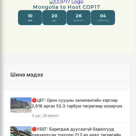
Шинэ мэдээ
🔴ЦЕГ: Орон сууцны залилангийн хэргээр
2,918 иргэн 53.3 тэрбум төгрөгөөр хохирчээ
3 цаг, 26 минут
🔴УБЕГ: Баригдаж дуусаагүй барилгууд
давхардсан тоогоор 21.2 их наяд төгрөгийн