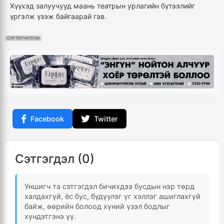
Хүүхэд залуучууд маань театрын урлагийн бүтээлийг
үргэлж үзэж байгаарай гэв.
СУРТАЛЧИЛГАА
Facebook
Twitter
Сэтгэгдэл (0)
Уншигч та сэтгэгдэл бичихдээ бусдын нэр төрд
халдахгүй, ёс бус, бүдүүлэг үг хэллэг ашиглахгүй
байж, өөрийн болоод хүний үзэл бодлыг
хүндэтгэнэ үү.