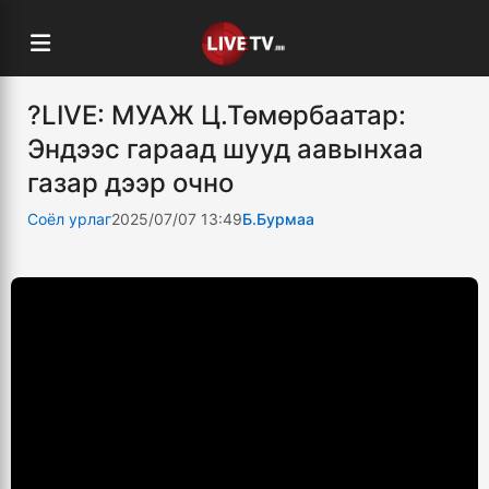
?LIVE: МУАЖ Ц.Төмөрбаатар:
Эндээс гараад шууд аавынхаа
газар дээр очно
Соёл урлаг
2025/07/07 13:49
Б.Бурмаа