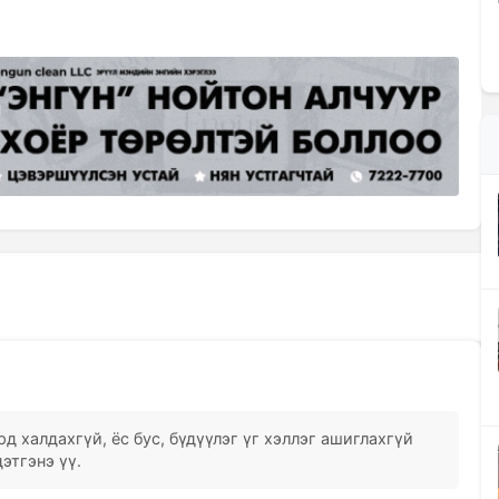
д халдахгүй, ёс бус, бүдүүлэг үг хэллэг ашиглахгүй
этгэнэ үү.