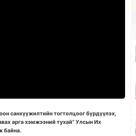
оон санхүүжилтийн тогтолцоог бүрдүүлэх,
авах арга хэмжээний тухай” Улсын Их
ж байна.