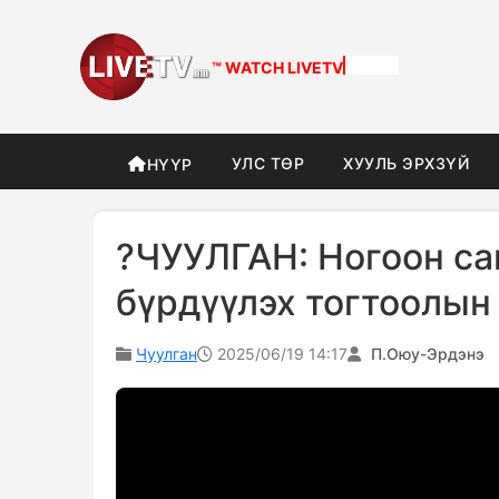
™ WATCH
LIVETV
УЛС ТӨР
ХУУЛЬ ЭРХЗҮЙ
НҮҮР
?ЧУУЛГАН: Ногоон са
бүрдүүлэх тогтоолын
Чуулган
2025/06/19 14:17
П.Оюу-Эрдэнэ