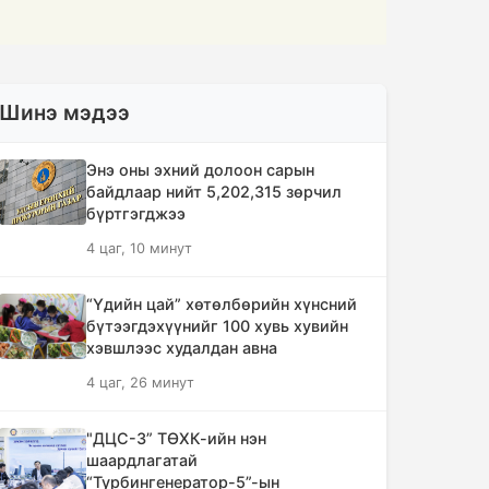
Шинэ мэдээ
Энэ оны эхний долоон сарын
байдлаар нийт 5,202,315 зөрчил
бүртгэгджээ
4 цаг, 10 минут
“Үдийн цай” хөтөлбөрийн хүнсний
бүтээгдэхүүнийг 100 хувь хувийн
хэвшлээс худалдан авна
4 цаг, 26 минут
"ДЦС-3” ТӨХК-ийн нэн
шаардлагатай
“Турбингенератор-5”-ын