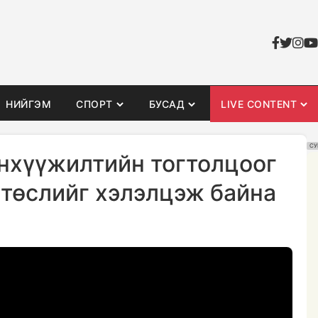
НИЙГЭМ
СПОРТ
БУСАД
LIVE CONTENT
СУ
нхүүжилтийн тогтолцоог
 төслийг хэлэлцэж байна