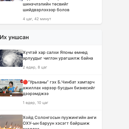
шинэчлэлийн төсвийг
шийдвэрлэхээр болов
4 цаг, 42 минут
Сүүлийн 10 жилд суудлын авто
Их уншсан
машин 700 мянга гаруйг
импортолжээ
Хүчтэй хар салхи Японы өмнөд
4 цаг, 47 минут
арлуудыг чиглэн урагшилж байна
2 өдөр, 8 цаг
Монгол Улсын гадаад валютын
нөөц анх удаа 7.9 тэрбум
ам.долларт хүрлээ
🔴“Урьханы” гэх Б.Чинбат хамтарч
ажиллах нэрээр бусдын бизнесийг
4 цаг, 53 минут
дээрэмджээ
1 өдөр, 10 цаг
Өмнөд Солонгост хэт халууны
улмаас амиа алдсан хүний тоо 23-т
хүржээ
Хойд Солонгосын пуужингийн анги
ОХУ-ын баруун хэсэгт байршиж
5 цаг, 2 минут
эхэллээ