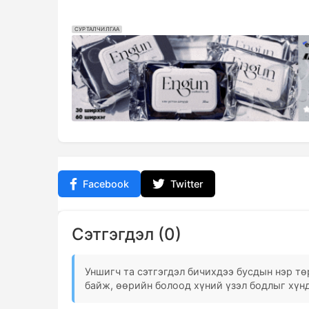
СУРТАЛЧИЛГАА
Facebook
Twitter
Сэтгэгдэл (0)
Уншигч та сэтгэгдэл бичихдээ бусдын нэр төр
байж, өөрийн болоод хүний үзэл бодлыг хүнд