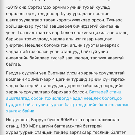
-2019 онд Сэргээгдэх эрчим хүчний тухай хуульд
өөрчлөлт орж, тендерээр буюу уралдаант сонгон
шалгаруулалтаар төсөл хэрэгжүүлэхээр орсон. Түүнээс
хойш шинээр тусгай зөвшөөрөл бичигдээгүй байгаа нь
үнэн. Гол шалтгаан нь нар болон салхины цахилгаан станц
барьсан тохиолдолд чадлаа аль нэг газар нөөцлөх
учиртай. Нөөцлөх боломжтой, агшин зуурт маневрлах
чадвартай газ болон усан станцууд байхгүй учир
өнөөдрийн байдлаар тусгай зөвшөөрөл, төслүүд явахгүй
байгаа.
Гэхдээ сүүлийн үед Вьетнам Улсын хөрөнгө оруулалттай
компани 400МВт-аар 4 цагийн туршид эрчим хүч гаргаж
чадах баттерей станцуудыг дөрвөн байршилд өөрсдийн
хөрөнгө оруулалтаар барихаар болсон.
Баттерей станц
ашиглалтад орсон тохиолдолд чадал нөөцлөх бололцоо
бүрдэж байгаа учир гурван багц тендерийн бэлтгэл ажлыг
хангаж байна
.
Нэгдүгээрт, Баруун бүсэд 60МВт-ын нарны цахилгаан
станц, 180 МВт цагийн багтаамжтай баттерей
хураагуурын станцын тендер зарлахаар төслийн бэлтгэл