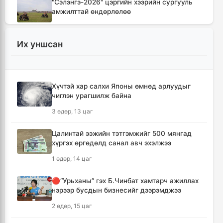
"Сэлэнгэ-2026" цэргийн хээрийн сургууль
амжилттай өндөрлөлөө
8 цаг, 21 минут
Их уншсан
Хотын захын хорооллуудад бизнес
эрхлэгчдээ дэмжих инкубатор төвүүдийг
байгуулна
8 цаг, 53 минут
Хүчтэй хар салхи Японы өмнөд арлуудыг
чиглэн урагшилж байна
Даян аварга цолны мялаалга наадамд
3 өдөр, 13 цаг
түрүүлсэн бөхийг 20 сая төгрөгөөр байлна
11 цаг, 49 минут
Цалинтай ээжийн тэтгэмжийг 500 мянгад
хүргэх өргөдөлд санал авч эхэлжээ
🔴Н.Учрал: Засгийн газар шатахууны
1 өдөр, 14 цаг
нөөцийг 60 хоногт хүргэж, үнийн өсөлтийн
шокоос иргэдээ хамгаална
🔴“Урьханы” гэх Б.Чинбат хамтарч ажиллах
13 цаг, 25 минут
нэрээр бусдын бизнесийг дээрэмджээ
2 өдөр, 15 цаг
"Дельфин" хар салхи Японы өмнөд
арлуудыг дайрч ихээхэн хохирол учрууллаа