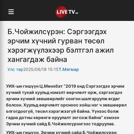
Б.Чойжилсүрэн: Сэргээгдэх
эрчим хүчний гурван төсөл
хэрэгжүүлэхээр бэлтгэл ажил
хангагдаж байна
Улс төр
2025/06/18 15:15
Т.Мягмар
УИХ-ын гишүүн Ц.Мөнхбат “2019 онд Сэргээгдэх эрчим
хүчний тухай хуульд нэмэлт өөрчлөлт орж, сэргээгдэх
эрчим хүчний зөвшөөрлийг сонгон шалгаруулж өгдөг
болсон. Хуульд өөрчлөлт орсноос хойш нэг ч зөвшөөрөл
олгогдоогүй, төсөл хэрэгжээгүй байна. Үүнээс болж
гадна дотны хөрөнгө оруулалт зогсож байна” хэмээн
Эрчим хүчний сайд Б.Чойжилсүрэнгээс тодруулав.
УИХ-ын гишүүн, Эрчим хүчний сайд Б.Чойжилсүрэн: