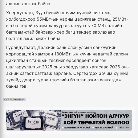
ажлыг хангаж байна.
Хоердугаарт, Зүүн бүсийн эрчим хүчний системд
холбогдохоор 55МВт-ын нарны цахилгаан станц, 25МВт-
ын баттерей хуримтлалуур эзэлхүүн нь 70 МВт цагийн
багтаамжтай байхаар хоёр багц тендер зарлахаар
бэлтгэл ажил хийж байна.
Гуравдугаарт, Дэлхийн банк олон улсын санхүүгийн
корпорацтай хамтран 180МВт-ын хүчин чадалтай салхин
цахилгаан станцын төслийг өрсөлдөөнт сонгон
шалгаруулалтыг 2025 оны хоёрдугаар хагасаас 2026 оны
эхний хагаст багтааж зарлана. Сэргээгдэх эрчим хүчний
тухайд дээрх гурван төслийн бэлтгэл ажил хангагдаж
байна гэв.
СУРТАЛЧИЛГАА