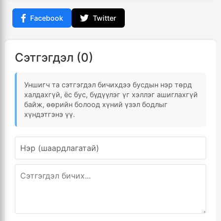
Facebook
Twitter
Сэтгэгдэл (0)
Уншигч та сэтгэгдэл бичихдээ бусдын нэр төрд
халдахгүй, ёс бус, бүдүүлэг үг хэллэг ашиглахгүй
байж, өөрийн болоод хүний үзэл бодлыг
хүндэтгэнэ үү.