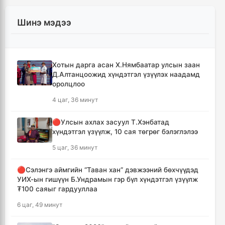
Шинэ мэдээ
Хотын дарга асан Х.Нямбаатар улсын заан
Д.Алтанцоожид хүндэтгэл үзүүлэх наадамд
оролцлоо
4 цаг, 36 минут
🔴Улсын ахлах засуул Т.Хэнбатад
хүндэтгэл үзүүлж, 10 сая төгрөг бэлэглэлээ
5 цаг, 36 минут
🔴Сэлэнгэ аймгийн “Таван хан” дэвжээний бөхчүүдэд
УИХ-ын гишүүн Б.Ундрамын гэр бүл хүндэтгэл үзүүлж
₮100 саяыг гардууллаа
6 цаг, 49 минут