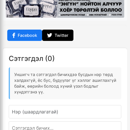
Facebook
Twitter
Сэтгэгдэл (0)
Уншигч та сэтгэгдэл бичихдээ бусдын нэр төрд
халдахгүй, ёс бус, бүдүүлэг үг хэллэг ашиглахгүй
байж, өөрийн болоод хүний үзэл бодлыг
хүндэтгэнэ үү.