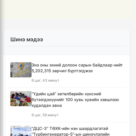
Шинэ мэдээ
Энэ оны эхний долоон сарын байдлаар нийт
5,202,315 зөрчил бүртгэгджээ
6 цаг, 43 минут
“Үдийн цай” хөтөлбөрийн хүнсний
бүтээгдэхүүнийг 100 хувь хувийн хэвшлээс
худалдан авна
6 цаг, 59 минут
"ДЦС-3” ТӨХК-ийн нэн шаардлагатай
“Турбингенератор-5”-ын шинэчлэлийн