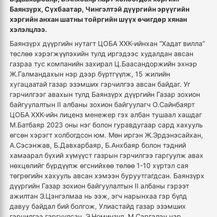
Баянзүрх, Сүхбаатар, Чингэлтэй дүүргийн эрүүгийн
хэргийн анхан шатны тойргийн шүүх өчигдөр хянан
хэлэлцлээ.
Баянзүрх дүүргийн нутагт ЦОБА ХХК-ийнхан “Хадат вилла”
төслөө хэрэгжүүлэхийн тулд иргэдээс худалдан авсан
газраа тус компанийн захирал Ц.Баасандоржийн эхнэр
Ж.Галмандахын нэр дээр бүртгүүлж, 15 жилийн
хугацаатай газар эзэмших гэрчилгээ авсан байдаг. Уг
гэрчилгээг авахын тулд Баянзүрх дүүргийн Газар зохион
байгуулалтын II албаны зохион байгуулагч О.Сайнбаярт
ЦОБА ХХК-ийн лиценз менежер гэх албан тушаал хашдаг
М.Батбаяр 2023 оны нэг болон гуравдугаар сард хахууль
өгсөн хэрэгт холбогдсон юм. Мөн иргэн Ж.Эрдэнэсайхан,
А.Сэсэнжав, Б.Давхарбаяр, Б.Анхбаяр болон тэдний
хамаарал бүхий хүмүүст газрын гэрчилгээ гаргуулж авах
нөхцөлийг бүрдүүлж өгснийхөө төлөө 1-10 хүртэл сая
төгрөгийн хахууль авсан хэмээн буруутгагдсан. Баянзүрх
дүүргийн Газар зохион байгуулалтын II албаны гэрээт
ажилтан Э.Цэнгэлмаа нь ээж, эгч нарынхаа гэр бүлд
давуу байдал бий болгож, Улиастайд газар эзэмших
гэрчилгээ гаргуулсан, Э.Номинзул, М.Сэргэлэн нар