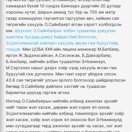
хамаарал бүхий 10 хүндээ Баянзүрх дүүргийн 20 дугаар
хорооны нутаг, Шарын аманд тус бүр нь 700 ам метр
газар эзэмшүүлэх гэрчилгээ гаргуулан авч, найман сая
төгрөгийн хахууль О.Сайнбаярт өгсөн хэрэгт холбогдсон
юм.
Шүүхээс О.Сайнбаярыг албан тушаалаа урвуулан
ашиглаж бусдад давуу байдал бий болгосон,
Э.Цэнгэлмаатай хамтарч хахууль авсан гэм буруутайд
тооцов.
Мөн ЦОБА ХХК-ийн лиценз менежер М.Батбаяр,
иргэн Ж.Эрдэнэсайхан, А.Сэсэнжав, Б.Давхарбаяр,
Б.Анхбаяр, нийтийн албан тушаалтан Э.Номинзул,
М.Сэргэлэн нарыг дээрх хоёр хүнд хахууль өгсөн гэм
буруутай гэж дүгнэлээ. Мөн гэмт хэрэг үйлдэж олсон
43.8 сая төгрөгийг улсын орлого болгохоор шийдвэрлэсэн
бөгөөд О.Сайнбаяр дийлэнх хэсгийг нь тушаасан
баримтаа шүүхэд гаргаж өгчээ.
Ингээд О.Сайнбаярын нийтийн албанд ажиллах эрхийг
нийт таван жил хасаж, дөрвөн жил хорих ял оноов.
Э.Цэнгэлмаагийн нийтийн албанд томилогдох эрхийг хоёр
жил хасаж, хоёр жил хорих ял оноосон бол Э.Номинзулд
мөн хугацаагаар төрд ажиллах эрхийг нь хасах, нэг жил
хорих ял оноосон ч шийтгэх тогтоолыг биелүүлэхийг нэг