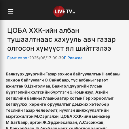
ЦОБА ХХК-ийн албан
тушаалтнаас хахууль авч газар
олгосон хүмүүст ял шийтгэлээ
Гэмт хэрэг
2025/06/17 09:39
Г.Равжаа
Баянзүрх дүүргийн Газар зохион байгуулалтын II албаны
зохион байгуулагч О.Сайнбаяр, тус албаны гэрээт
ажилтан Э.Цэнгэлмаа, Баянгол дүүргийн Улсын
бүртгэлийн хэлтсийн бүртгэгч Э.Номинзул, Азийн
хөгжлийн банкны Улаанбаатар хотын Гэр хорооллыг
хөгжүүлэх, хөрөнгө оруулалтыг дэмжих хөтөлбөр
төслийн газар чөлөөлөлт, нүүлгэн шилжүүлэлтийн
мэргэжилтэн М.Сэргэлэн, ЦОБА ХХК-ийн менежер
М.Батбаяр, иргэн Ж.Эрдэнэсайхан, А.Сэсэнжав,
Б.Давхарбаяр, Б.Анхбаяр нарт холбогдох хэргийг