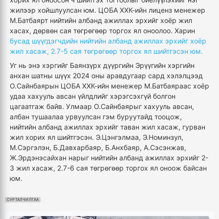
жилээр хойшлуулсан юм. ЦОБА ХХК-ийн лиценз менежер
М.Батбаярт нийтийн албанд ажиллах эрхийг хоёр жил
хасах, дөрвөн сая төгрөгөөр торгох ял оноолоо. Харин
бусад шүүг­дэгчдийн нийтийн албанд ажиллах эрхийг хоёр
жил хасаж, 2.7-5 сая төгрөгөөр торгох ял шийтгэсэн юм.
Уг нь энэ хэргийг Баянзүрх дүүргийн Эрүү­гийн хэргийн
анхан шатны шүүх 2024 оны аравдугаар сард хэлэлцээд
О.Сайнбаярын ЦОБА ХХК-ийн менежер М.Батбаяраас хоёр
удаа хахууль авсан үйлдлийг хэрэгсэхгүй болгон
цагаатгаж байв. Улмаар О.Сайнбаярыг хахууль авсан,
албан тушаалаа урвуулсан гэм буруутайд тооцож,
нийтийн албанд ажиллах эрхийг таван жил хасаж, гурван
жил хорих ял шийтгэсэн. Э.Цэнгэлмаа, Э.Номинзул,
М.Сэргэлэн, Б.Давхарбаяр, Б.Анхбаяр, А.Сэсэнжав,
Ж.Эрдэнэсайхан нарыг нийтийн албанд ажиллах эрхийг 2-
3 жил хасаж, 2.7-6 сая төгрөгөөр торгох ял оноож байсан
юм.
СУРТАЛЧИЛГАА