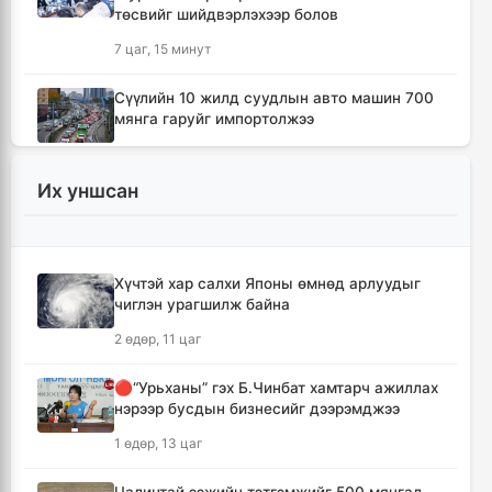
төсвийг шийдвэрлэхээр болов
7 цаг, 15 минут
Сүүлийн 10 жилд суудлын авто машин 700
мянга гаруйг импортолжээ
7 цаг, 20 минут
Их уншсан
Монгол Улсын гадаад валютын нөөц анх
удаа 7.9 тэрбум ам.долларт хүрлээ
7 цаг, 26 минут
Хүчтэй хар салхи Японы өмнөд арлуудыг
чиглэн урагшилж байна
Өмнөд Солонгост хэт халууны улмаас амиа
алдсан хүний тоо 23-т хүржээ
2 өдөр, 11 цаг
7 цаг, 35 минут
🔴“Урьханы” гэх Б.Чинбат хамтарч ажиллах
нэрээр бусдын бизнесийг дээрэмджээ
Шатахуун дамлан борлуулсан хоёр
зөрчлийг илрүүлэн шалгаж байна
1 өдөр, 13 цаг
8 цаг