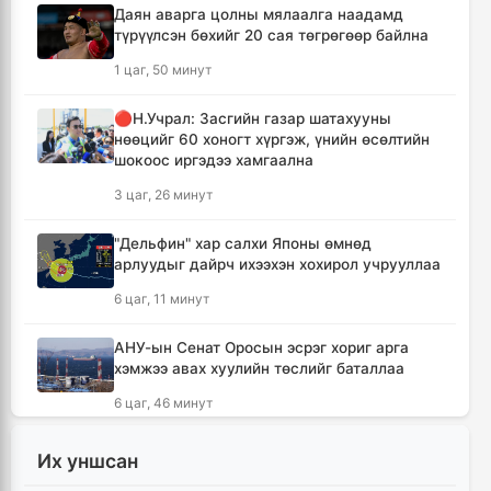
Даян аварга цолны мялаалга наадамд
түрүүлсэн бөхийг 20 сая төгрөгөөр байлна
1 цаг, 50 минут
🔴Н.Учрал: Засгийн газар шатахууны
нөөцийг 60 хоногт хүргэж, үнийн өсөлтийн
шокоос иргэдээ хамгаална
3 цаг, 26 минут
"Дельфин" хар салхи Японы өмнөд
арлуудыг дайрч ихээхэн хохирол учрууллаа
6 цаг, 11 минут
АНУ-ын Сенат Оросын эсрэг хориг арга
хэмжээ авах хуулийн төслийг баталлаа
6 цаг, 46 минут
Сэлэнгэ аймагт 70 МВт-ын Дулааны
Их уншсан
цахилгаан станцыг ирэх сард ашиглалтад