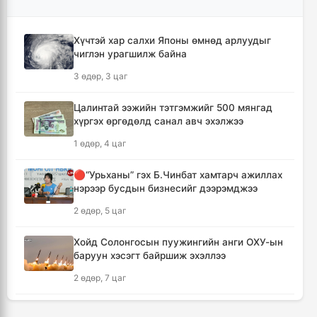
оруулна
6 цаг, 59 минут
Хүчтэй хар салхи Японы өмнөд арлуудыг
чиглэн урагшилж байна
Шүлхийн дархлаажуулалтыг Монголд
үйлдвэрлэсэн вакцинаар хийнэ
3 өдөр, 3 цаг
7 цаг, 8 минут
Цалинтай ээжийн тэтгэмжийг 500 мянгад
хүргэх өргөдөлд санал авч эхэлжээ
КОП17 хурлын санхүү, бүртгэл, визийн
мэдээллийг олон нийтэд нээлттэй хүргэж
1 өдөр, 4 цаг
байна
7 цаг, 40 минут
🔴“Урьханы” гэх Б.Чинбат хамтарч ажиллах
нэрээр бусдын бизнесийг дээрэмджээ
Монгол-Хятадын сэтгүүлчдийн 16 дугаар
2 өдөр, 5 цаг
форум есдүгээр сард болно
7 цаг, 45 минут
Хойд Солонгосын пуужингийн анги ОХУ-ын
баруун хэсэгт байршиж эхэллээ
Хүннү гүрний голомт нутгаас хүчит
2 өдөр, 7 цаг
бөхчүүдийн домог үргэлжилнэ
7 цаг, 50 минут
Дональд Трамп АНУ-д төрсөн хүүхдэд