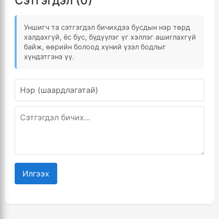
Сэтгэгдэл (0)
Уншигч та сэтгэгдэл бичихдээ бусдын нэр төрд
халдахгүй, ёс бус, бүдүүлэг үг хэллэг ашиглахгүй
байж, өөрийн болоод хүний үзэл бодлыг
хүндэтгэнэ үү.
Илгээх