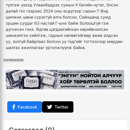
тулгаж үзээд Улаанбадрах сумын II багийн нутаг, Элсэн
далай гэх газраас 2024 оны есдүгээр сарын 7-8нд
шилжих шөнө сураггүй алга болсон, Сайншанд сумд
оршин суудаг 63 настай Г-ынх байж болзошгүй гэж
дүгнэсэн гэнэ. Өдгөө цагдаагийнхан нарийвчилсан
шинжилгээ хийлгэж, гаднын нөлөөтэйгөөр амиа алдсан
уу, золгүй байдлаас болсон уу гэдгийг тогтоохоор мөрдөн
шалгах ажиллагааг үргэлжлүүлж байна.
СУРТАЛЧИЛГАА
Facebook
Twitter