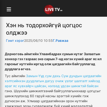
Хэн нь тодорхойгүй цогцос
олджээ
Гэмт хэрэг
2025/06/10 10:55
Г.Равжаа
Дорноговь аймгийн Улаанбадрах сумын нутаг Залаатын
хонхор гэх газраас энэ сарын 7-нд нэгэн хүний араг яс ил
гарсныг нутгийн иргэд олж цагдаагийн байгууллагад
дуудлага өгчээ.
Тус аймгийн
Замын-Үүд сум дахь Сум дундын цагдаагийн
хэлтсийнхэн дуудлагын дагуу очиж үзлэг шалгалт хийхэд
араг яс хувхайрч цайсан, нэлээд удсан шинжтэй байсан
гэнэ. Шүүхийн шинжилгээний байгууллагынхнаар цогцсыг
шинжлүүлэхэд 60 гаруй насны эрэгтэй хүнийх гэж
дүгнэсэн аж. Улмаар цагдаагийнхан орон нутгийн
хэмжээнд эрэн сурвалжилж буй хүний мэдээлэлтэй