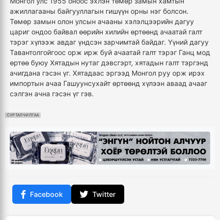
Монгол улс 1955 оноос эхлэн төмөр замын хамтын
ажиллагааны байгууллагын гишүүн орны нэг болсон.
Төмөр замын олон улсын ачааны хэлэлцээрийн дагуу
цариг ондоо байвал өөрийн хилийн өртөөнд ачаатай галт
тэрэг хүлээж авдаг үндсэн зарчимтай байдаг. Үүний дагуу
Тавантолгойгоос орж ирж буй ачаатай галт тэрэг Ганц мод
өртөө буюу Хятадын нутаг дэвсгэрт, хятадын галт тэргэнд
ачигдана гэсэн үг. Хятадаас эргээд Монгол руу орж ирэх
импортын ачаа Гашуунсухайт өртөөнд хүлээн аваад ачааг
сэлгэн ачна гэсэн үг гэв.
СУРТАЛЧИЛГАА
Facebook
Twitter