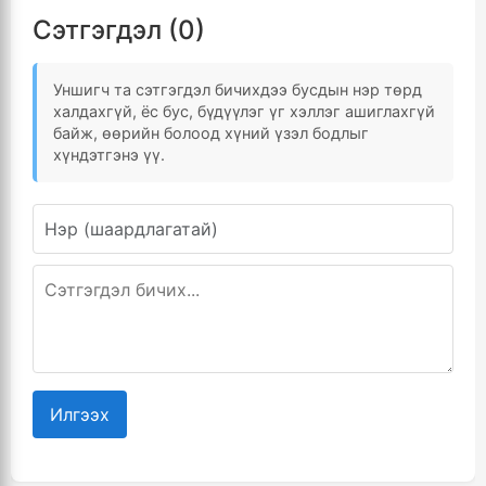
Сэтгэгдэл (0)
Уншигч та сэтгэгдэл бичихдээ бусдын нэр төрд
халдахгүй, ёс бус, бүдүүлэг үг хэллэг ашиглахгүй
байж, өөрийн болоод хүний үзэл бодлыг
хүндэтгэнэ үү.
Илгээх