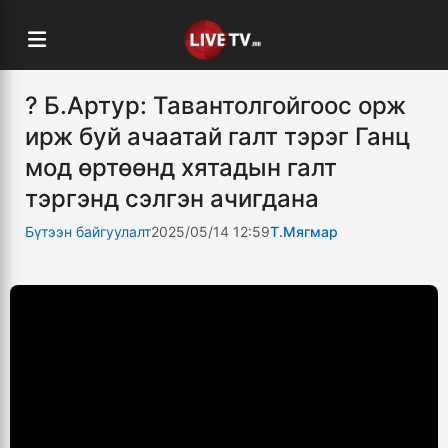
? Б.Артур: Тавантолгойгоос орж
ирж буй ачаатай галт тэрэг Ганц
мод өртөөнд хятадын галт
тэргэнд сэлгэн ачигдана
Бүтээн байгуулалт
2025/05/14 12:59
Т.Мягмар