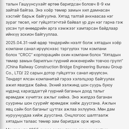
талын Гашуунсухайт өртөө баригдсан боловч 8-9 км
зайтай байгаа. Энэ хоёр төмөр замын хил дамнасан
хэсгийг барьж байгуулна. Хятад талтай анхнаасаа нэг
зураг төсөл, нэг гүйцэтгэгчтэй байвал үр дүн нэг гарна гэж
үзсэн тул өнөөдрийн арга хэмжээг хамтарсан байдлаар
ийнхүү зохион байгууллаа.
2025.04.31-ний өдөр тендерийн нээлт болж хятадын хоёр
компани санал ирүүлснээс тэргүүлэх том компани
болох “CRCC” корпорацийн охин компани болох “Хятадын
төмөр замын барилгын гүүрний инженерийн товчоо групп”
/China Railway Construction Bridge Engineering Bureau Group
Co., LTD/ 22 сарын дотор гүйцэтгэх санал ирүүлсэн.
Тендерт ялсан компанитай гэрээ хэлэлцээр байгуулах
ажил явагдаж байна. Эхний ээлжинд шон суурь буюу
нүдэнд харагддаггүй гүүрний баганын доод талыг
өрөмдөж хүчитгэх ажлыг хийнэ. Энэ жилдээ баганан
суурины шон суурийг өрөмдөж хийж дуусгана. Ажлын
явц сайн бол баганыг цутгах ажлаа эхлүүлнэ. Мөн дам
нуруунуудаа хийж дуусгана. Онцлогоос шалтгаалж
хятадын талаас төмөр зам баригдаж орж ирнэ.