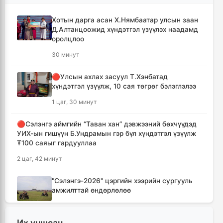
Хотын дарга асан Х.Нямбаатар улсын заан
Д.Алтанцоожид хүндэтгэл үзүүлэх наадамд
оролцлоо
30 минут
🔴Улсын ахлах засуул Т.Хэнбатад
хүндэтгэл үзүүлж, 10 сая төгрөг бэлэглэлээ
1 цаг, 30 минут
🔴Сэлэнгэ аймгийн “Таван хан” дэвжээний бөхчүүдэд
УИХ-ын гишүүн Б.Ундрамын гэр бүл хүндэтгэл үзүүлж
₮100 саяыг гардууллаа
2 цаг, 42 минут
"Сэлэнгэ-2026" цэргийн хээрийн сургууль
амжилттай өндөрлөлөө
4 цаг, 15 минут
Их уншсан