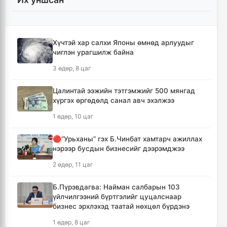
Хотын захын хорооллуудад бизнес
эрхлэгчдээ дэмжих инкубатор төвүүдийг
байгуулна
4 цаг, 47 минут
Хүчтэй хар салхи Японы өмнөд арлуудыг
чиглэн урагшилж байна
Даян аварга цолны мялаалга наадамд
3 өдөр, 8 цаг
түрүүлсэн бөхийг 20 сая төгрөгөөр байлна
7 цаг, 42 минут
Цалинтай ээжийн тэтгэмжийг 500 мянгад
хүргэх өргөдөлд санал авч эхэлжээ
🔴Н.Учрал: Засгийн газар шатахууны
1 өдөр, 10 цаг
нөөцийг 60 хоногт хүргэж, үнийн өсөлтийн
шокоос иргэдээ хамгаална
🔴“Урьханы” гэх Б.Чинбат хамтарч ажиллах
9 цаг, 19 минут
нэрээр бусдын бизнесийг дээрэмджээ
2 өдөр, 11 цаг
"Дельфин" хар салхи Японы өмнөд
арлуудыг дайрч ихээхэн хохирол учрууллаа
Б.Пүрэвдагва: Найман салбарын 103
12 цаг, 4 минут
үйлчилгээний бүртгэлийг цуцалснаар
бизнес эрхлэхэд таатай нөхцөл бүрдэнэ
АНУ-ын Сенат Оросын эсрэг хориг арга
1 өдөр, 8 цаг
хэмжээ авах хуулийн төслийг баталлаа