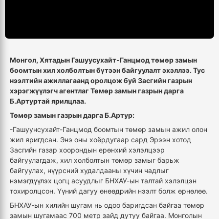
Монгол, Хятадын Гашуусухайт-Ганцмод төмөр замын
боомтын хил холболтын бүтээн байгуулалт эхэллээ. Тус
нээлтийн ажиллагаанд оролцож буй
Засгийн газрын
хэрэгжүүлэгч агентлаг Төмөр замын газрын дарга
Б.Артуртай ярилцлаа.
Төмөр замын газрын дарга Б.Артур:
-Гашуунсухайт-Ганцмод боомтын төмөр замын ажил олон
жил яригдсан. Энэ оны хоёрдугаар сард Эрээн хотод
Засгийн газар хоорондын ерөнхий хэлэлцээр
байгуулагдаж, хил холболтын төмөр замыг барьж
байгуулах, нүүрсний худалдааны хүчин чадлыг
нэмэгдүүлэх цогц асуудлыг БНХАУ-ын талтай хэлэлцэн
тохиролцсон. Үүний дагуу өнөөдрийн нээлт болж өрнөлөө.
БНХАУ-ын хилийн шугам нь одоо баригдсан байгаа төмөр
замын шугамаас 700 метр зайд дутуу байгаа. Монголын