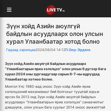
Зүүн хойд Азийн аюулгүй
байдлын асуудлаарх олон улсын
хурал Улаанбаатар хотод болно
Гадаад харилцаа
2024/06/04 14:12
П.Оюу-Эрдэнэ
Зүүн хойд Азийн аюулгүй байдлын асуудлаарх
“Улаанбаатарын яриа хэлэлцээ” олон улсын 9 дүгээр бага
хурал 2024 оны зургаадугаар сарын 6-7-ны өдрүүдэд
Улаанбаатар хотноо болно.
Монгол Улс 1980-аад оноос Зүүн хойд Азийн яриа
хэлэлцээний механизмыг бий болгохыг тууштай зорьж
ирсэн ба 2013 онд Зүүн хойд Азийн аюулгүй байдлын
асуудлаарх “Улаанбаатарын яриа хэлэлцээ” санаачилгыг
дэвшүүлж, олон улсын бага хурлыг 2014 оноос амжилттай