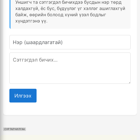
Уншигч та сэтгэгдэл бичихдээ бусдын нэр төрд
халдахгүй, ёс бус, бүдүүлэг үг хэллэг ашиглахгүй
байж, өөрийн болоод хүний үзэл бодлыг
хүндэтгэнэ үү.
Илгээх
СУРТАЛЧИЛГАА