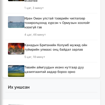
асаалаа
1 цаг, 3 минут
Иран Оман улстай тээврийн чиглэлээр
тохиролцоонд хүрсэн ч Ормузын хоолойг
нээхгүй гэв
4 цаг, 46 минут
Канадын Британийн Колумб мужид ойн
түймрийн улмаас онц байдал зарлав
5 цаг, 18 минут
Төвийн аймгуудын ихэнх нутгаар дуу
цахилгаантай аадар бороо орно
6 цаг, 14 минут
Их уншсан
Хотын дарга асан Х.Нямбаатар улсын заан
Д.Алтанцоожид хүндэтгэл үзүүлэх наадамд
оролцлоо