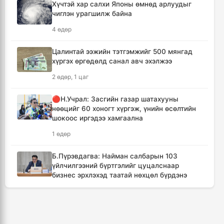
15 цаг, 50 минут
Хүчтэй хар салхи Японы өмнөд арлуудыг
чиглэн урагшилж байна
🔴Улсын ахлах засуул Т.Хэнбатад
4 өдөр
хүндэтгэл үзүүлж, 10 сая төгрөг бэлэглэлээ
16 цаг, 50 минут
Цалинтай ээжийн тэтгэмжийг 500 мянгад
хүргэх өргөдөлд санал авч эхэлжээ
🔴Сэлэнгэ аймгийн “Таван хан” дэвжээний
2 өдөр, 1 цаг
бөхчүүдэд УИХ-ын гишүүн Б.Ундрамын гэр
бүл хүндэтгэл үзүүлж ₮100 саяыг
🔴Н.Учрал: Засгийн газар шатахууны
гардууллаа
нөөцийг 60 хоногт хүргэж, үнийн өсөлтийн
18 цаг, 2 минут
шокоос иргэдээ хамгаална
1 өдөр
"Сэлэнгэ-2026" цэргийн хээрийн сургууль
амжилттай өндөрлөлөө
Б.Пүрэвдагва: Найман салбарын 103
19 цаг, 35 минут
үйлчилгээний бүртгэлийг цуцалснаар
бизнес эрхлэхэд таатай нөхцөл бүрдэнэ
Хотын захын хорооллуудад бизнес
2 өдөр
эрхлэгчдээ дэмжих инкубатор төвүүдийг
байгуулна
🔴“Урьханы” гэх Б.Чинбат хамтарч ажиллах
20 цаг, 7 минут
нэрээр бусдын бизнесийг дээрэмджээ