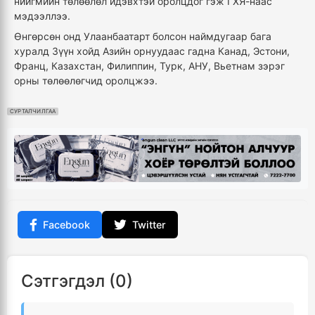
нийгмийн төлөөлөл идэвхтэй оролцдог гэж ГХЯ-наас
мэдээллээ.
Өнгөрсөн онд Улаанбаатарт болсон наймдугаар бага
хуралд Зүүн хойд Азийн орнуудаас гадна Канад, Эстони,
Франц, Казахстан, Филиппин, Турк, АНУ, Вьетнам зэрэг
орны төлөөлөгчид оролцжээ.
СУРТАЛЧИЛГАА
Facebook
Twitter
Сэтгэгдэл (0)