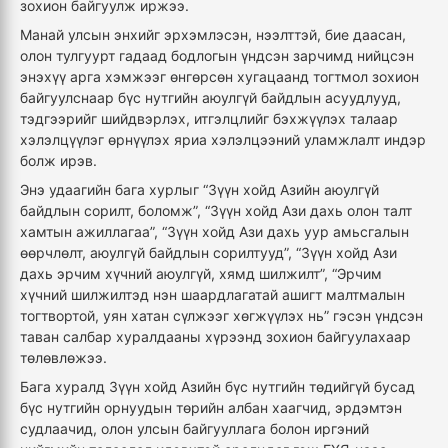
зохион байгуулж иржээ.
Манай улсын энхийг эрхэмлэсэн, нээлттэй, бие даасан,
олон тулгуурт гадаад бодлогын үндсэн зарчимд нийцсэн
энэхүү арга хэмжээг өнгөрсөн хугацаанд тогтмол зохион
байгуулснаар бүс нутгийн аюулгүй байдлын асуудлууд,
тэдгээрийг шийдвэрлэх, итгэлцлийг бэхжүүлэх талаар
хэлэлцүүлэг өрнүүлэх яриа хэлэлцээний уламжлалт индэр
болж ирэв.
Энэ удаагийн бага хурлыг “Зүүн хойд Азийн аюулгүй
байдлын сорилт, боломж”, “Зүүн хойд Ази дахь олон талт
хамтын ажиллагаа”, “Зүүн хойд Ази дахь уур амьсгалын
өөрчлөлт, аюулгүй байдлын сорилтууд”, “Зүүн хойд Ази
дахь эрчим хүчний аюулгүй, хямд шилжилт”, “Эрчим
хүчний шилжилтэд нэн шаардлагатай ашигт малтмалын
тогтвортой, уян хатан сүлжээг хөгжүүлэх нь” гэсэн үндсэн
таван салбар хуралдааны хүрээнд зохион байгуулахаар
төлөвлөжээ.
Бага хуралд Зүүн хойд Азийн бүс нутгийн төдийгүй бусад
бүс нутгийн орнуудын төрийн албан хаагчид, эрдэмтэн
судлаачид, олон улсын байгууллага болон иргэний