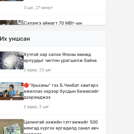
3 цаг, 27 минут
Сэлэнгэ аймагт 70 МВт-ын
Дулааны цахилгаан станцыг ирэх
сард ашиглалтад оруулна
Их уншсан
3 цаг, 39 минут
Хүчтэй хар салхи Японы өмнөд
Шүлхийн дархлаажуулалтыг
арлуудыг чиглэн урагшилж байна
Монголд үйлдвэрлэсэн вакцинаар
2 өдөр, 23 цаг
хийнэ
3 цаг, 49 минут
🔴“Урьханы” гэх Б.Чинбат хамтарч
ажиллах нэрээр бусдын бизнесийг
КОП17 хурлын санхүү, бүртгэл,
дээрэмджээ
визийн мэдээллийг олон нийтэд
2 өдөр, 2 цаг
нээлттэй хүргэж байна
4 цаг, 20 минут
Цалинтай ээжийн тэтгэмжийг 500
мянгад хүргэх өргөдөлд санал авч
Монгол-Хятадын сэтгүүлчдийн 16
эхэлжээ