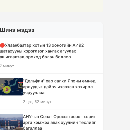
Шинэ мэдээ
🔴Улаанбаатар хотын 13 хоногийн АИ92
шатахууны хэрэглээг хангах агуулах
ашиглалтад ороход бэлэн боллоо
7 минут
"Дельфин" хар салхи Японы өмнөд
арлуудыг дайрч ихээхэн хохирол
учрууллаа
2 цаг, 52 минут
АНУ-ын Сенат Оросын эсрэг хориг
арга хэмжээ авах хуулийн төслийг
баталлаа