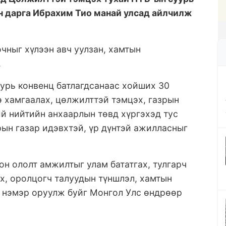
н дарга Ибрахим Тио манай улсад айлчилж
чныг хүлээн авч уулзан, хамтын
.
урь конвенц батлагдсанаас хойших 30
 хамгаалах, цөлжилттэй тэмцэх, газрын
й нийтийн анхаарлын төвд хүргэхэд тус
ын газар идэвхтэй, үр дүнтэй ажилласныг
он ололт амжилтыг улам бататгах, тулгарч
ах, оролцогч талуудын түншлэл, хамтын
ь нэмэр оруулж буйг Монгол Улс өндрөөр