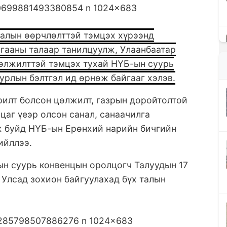
галын өөрчлөлттэй тэмцэх хүрээнд
гааны талаар танилцуулж, Улаанбаатар
Цөлжилттэй тэмцэх тухай НҮБ-ын суурь
урлын бэлтгэл ид өрнөж байгааг хэлэв.
рилт болсон цөлжилт, газрын доройтолтой
цаг үеэр олсон санал, санаачилга
ж буйд НҮБ-ын Ерөнхий нарийн бичгийн
ийллээ.
н суурь конвенцын оролцогч Талуудын 17
 Улсад зохион байгуулахад бүх талын