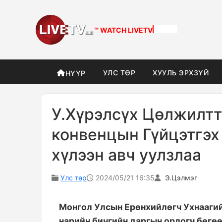
™ WATCH
LIVETV
УЛС ТӨР
ХУУЛЬ ЭРХЗҮЙ
НҮҮР
У.Хүрэлсүх Цөлжилтт
конвенцын Гүйцэтгэх
хүлээн авч уулзлаа
Улс төр
2024/05/21 16:35
Э.Цэлмэг
Монгол Улсын Ерөнхийлөгч Ухнааги
нарийн бичгийн даргын орлогч бөгө