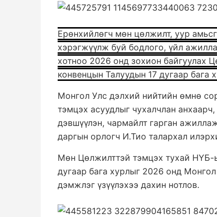
Ерөнхийлөгч мөн цөлжилт, уур амьс
хэрэгжүүлж буй бодлого, үйл ажилла
хотноо 2026 онд зохион байгуулах 
конвенцын Талуудын 17 дугаар бага х
Монгол Улс дэлхий нийтийн өмнө со
тэмцэх асуудлыг чухалчлан анхаарч, 
дэвшүүлэн, чармайлт гарган ажилла
даргын орлогч И.Тио талархал илэрх
Мөн Цөлжилттэй тэмцэх тухай НҮБ-ы
дугаар бага хурлыг 2026 онд Монгол
дэмжлэг үзүүлэхээ дахин нотлов.