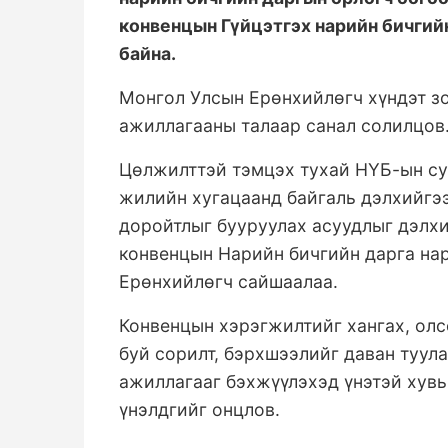
конвенцын Гүйцэтгэх нарийн бичгий
байна.
Монгол Улсын Ерөнхийлөгч хүндэт зо
ажиллагааны талаар санал солилцов
Цөлжилттэй тэмцэх тухай НҮБ-ын су
жилийн хугацаанд байгаль дэлхийгээ
доройтлыг бууруулах асуудлыг дэлхи
конвенцын Нарийн бичгийн дарга нар
Ерөнхийлөгч сайшаалаа.
Конвенцын хэрэгжилтийг хангах, олс
буй сорилт, бэрхшээлийг даван туул
ажиллагааг бэхжүүлэхэд үнэтэй хув
үнэлдгийг онцлов.