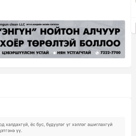
д халдахгүй, ёс бус, бүдүүлэг үг хэллэг ашиглахгүй
этгэнэ үү.