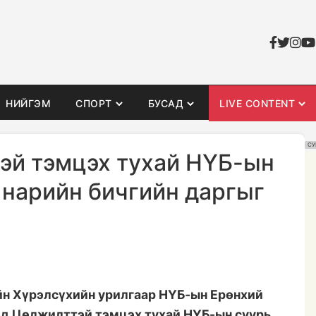
НИЙГЭМ
СПОРТ
БУСАД
LIVE CONTENT
СУ
эй тэмцэх тухай НҮБ-ын
 нарийн бичгийн даргыг
йн Хүрэлсүхийн урилгаар НҮБ-ын Ерөнхий
өд Цөлжилттэй тэмцэх тухай НҮБ-ын суурь