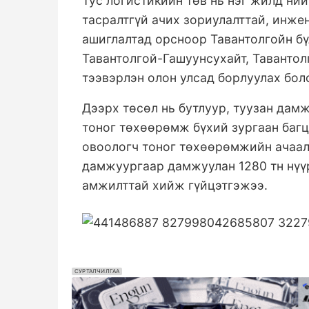
Тус логистикийн төв нь нэг жилд ний
тасралтгүй ачих зориулалттай, инже
ашиглалтад орсноор Тавантолгойн б
Тавантолгой-Гашуунсухайт, Тавантол
тээвэрлэн олон улсад борлуулах бо
Дээрх төсөл нь бутлуур, туузан дамж
тоног төхөөрөмж бүхий зургаан баг
овоологч тоног төхөөрөмжийн ачаала
дамжуургаар дамжуулан 1280 тн нүү
амжилттай хийж гүйцэтгэжээ.
СУРТАЛЧИЛГАА