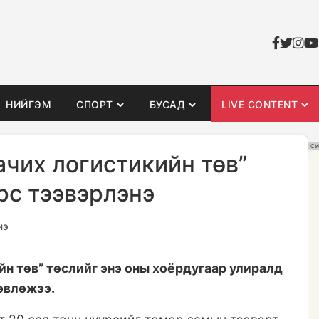
НИЙГЭМ
СПОРТ
БУСАД
LIVE CONTENT
СУ
ачих логистикийн төв”
рс тээвэрлэнэ
нэ
йн төв” төслийг энэ оны хоёрдугаар улиралд
өвлөжээ.