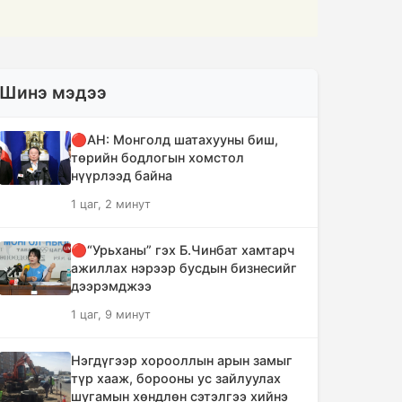
Шинэ мэдээ
🔴АН: Монголд шатахууны биш,
төрийн бодлогын хомстол
нүүрлээд байна
1 цаг, 2 минут
🔴“Урьханы” гэх Б.Чинбат хамтарч
ажиллах нэрээр бусдын бизнесийг
дээрэмджээ
1 цаг, 9 минут
Нэгдүгээр хорооллын арын замыг
түр хааж, борооны ус зайлуулах
шугамын хөндлөн сэтэлгээ хийнэ