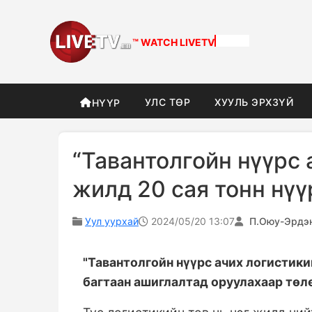
™ WATCH
LIVETV
УЛС ТӨР
ХУУЛЬ ЭРХЗҮЙ
НҮҮР
“Тавантолгойн нүүрс 
жилд 20 сая тонн нүү
Уул уурхай
2024/05/20 13:07
П.Оюу-Эрдэ
"Тавантолгойн нүүрс ачих логистики
багтаан ашиглалтад оруулахаар төл