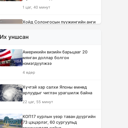
1 цаг, 40 минут
Хойд Солонгосын пуужингийн анги
ОХУ-ын баруун хэсэгт байршиж
эхэллээ
Их уншсан
3 цаг, 48 минут
Америкийн визийн барьцааг 20
Засгийн газрын хоригт орсон арга
мянган доллар болгон
хэмжээнүүд
нэмэгдүүлжээ
4 цаг, 1 минут
4 өдөр
Хөвсгөлийн уулархаг нутаг,
Хүчтэй хар салхи Японы өмнөд
Дорнод-Дарьгангын тал нутгаар
арлуудыг чиглэн урагшилж байна
дуу цахилгаантай аадар бороо
22 цаг, 55 минут
орно
4 цаг, 17 минут
КОП17 хурлын үеэр таван дүүргийн
73 цэцэрлэг, 60 сургуульд
Татварын өртэй шатахуун
зохицуулалт хийнэ