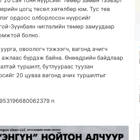
т 20 сая тонн нүүрсийг төмөр замын тээвэрт
нерийн цогц төсөл хөтөлбөр юм. Тус төв
үлэг ордоос олборлосон нүүрсийг
гой-Зүүнбаян чиглэлийн төмөр замуудаар
ломжтой болно.
уурга, овоологч тэжээгч, вагонд ачигч
ц ажлаас бүрдэж байна. Өнөөдрийн байдлаар
лтай туршилт, бутлуураас туузан
рсийг 20 цуваа вагонд ачих туршилтыг