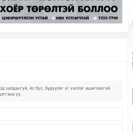
д халдахгүй, ёс бус, бүдүүлэг үг хэллэг ашиглахгүй
этгэнэ үү.