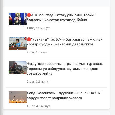
🔴АН: Монголд шатахууны биш, төрийн
бодлогын хомстол нүүрлээд байна
1 цаг, 54 минут
🔴“Урьханы” гэх Б.Чинбат хамтарч ажиллах
нэрээр бусдын бизнесийг дээрэмджээ
2 цаг, 1 минут
Нэгдүгээр хорооллын арын замыг түр хааж,
борооны ус зайлуулах шугамын хөндлөн
сэтэлгээ хийнэ
2 цаг, 32 минут
Хойд Солонгосын пуужингийн анги ОХУ-ын
баруун хэсэгт байршиж эхэллээ
4 цаг, 40 минут