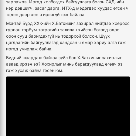
зарлажээ. Иргэд холбогдох байгууллага болон СХД-ийн
нэр дэвшигч, засаг дарга, ИТХ-д мэдэгдэх хуудас өгсөн ч
тэдэн дээр хэн ч ирээгүй гэж байлаа.
Монтай Бүрд ХХК-ийн Х.Батхишиг захирал нийтдээ хоёроос
гурван тэрбум төгрөгийн залилан хийсэн бөгөөд одоо
орон сууц баригдахгүй нь тодорхой болсон. Шүүх
цагдаагийн байгууллагад хандсан ч ямар хариу алга гэж
иргэд учирлаж байна.
Бидний шаардаж байгаа зүйл бол Х.Батхишиг захирлыг
аваад ирээч ээ? Хохирлыг минь барагдуулаад өгөөч ээ
гэж хүсэж байна гэсэн юм.