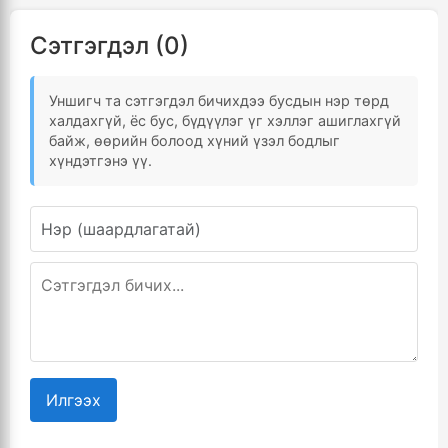
Сэтгэгдэл (0)
Уншигч та сэтгэгдэл бичихдээ бусдын нэр төрд
халдахгүй, ёс бус, бүдүүлэг үг хэллэг ашиглахгүй
байж, өөрийн болоод хүний үзэл бодлыг
хүндэтгэнэ үү.
Илгээх