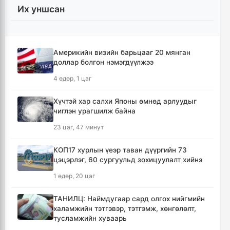
Засгийн газрын хоригт орсон арга
Их уншсан
хэмжээнүүд
4 цаг, 53 минут
Америкийн визийн барьцааг 20 мянган
Хөвсгөлийн уулархаг нутаг, Дорнод-
доллар болгон нэмэгдүүлжээ
Дарьгангын тал нутгаар дуу цахилгаантай
аадар бороо орно
4 өдөр, 1 цаг
5 цаг, 9 минут
Хүчтэй хар салхи Японы өмнөд арлуудыг
чиглэн урагшилж байна
Татварын өртэй шатахуун импортлогч ААН-
үүдийн дансыг битүүмжлэхгүй
23 цаг, 47 минут
15 цаг, 2 минут
КОП17 хурлын үеэр таван дүүргийн 73
цэцэрлэг, 60 сургуульд зохицуулалт хийнэ
АНУ-ын Элчин сайдын яам нэн
шаардлагагүй бол Монгол Улс руу аялахгүй
1 өдөр, 20 цаг
байхыг иргэддээ зөвлөжээ
20 цаг, 14 минут
ТАНИЛЦ: Наймдугаар сард олгох нийгмийн
халамжийн тэтгэвэр, тэтгэмж, хөнгөлөлт,
тусламжийн хуваарь
Зүүн Азийн эрэгтэйчүүдийн волейболын
аварга шалгаруулах тэмцээн эхэллээ