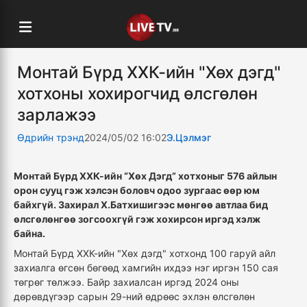
Монтай Бүрд ХХК-ийн "Хөх дэгд"
хотхоны хохирогчид өлсгөлөн
зарлажээ
Өдрийн трэнд
2024/05/02 16:02
Э.Цэлмэг
Монтай Бүрд ХХК-ийн “Хөх Дэгд” хотхоныг 576 айлын
орон сууц гэж хэлсэн боловч одоо зургаас өөр юм
байхгүй. Захирал Х.Батхишигээс мөнгөө автлаа бид
өлсгөлөнгөө зогсоохгүй гэж хохирсон иргэд хэлж
байна.
Монтай Бүрд ХХК-ийн "Хөх дэгд" хотхонд 100 гаруй айл
захиалга өгсөн бөгөөд хамгийн ихдээ нэг иргэн 150 сая
төгрөг төлжээ. Байр захиалсан иргэд 2024 оны
дөрөвдүгээр сарын 29-ний өдрөөс эхлэн өлсгөлөн