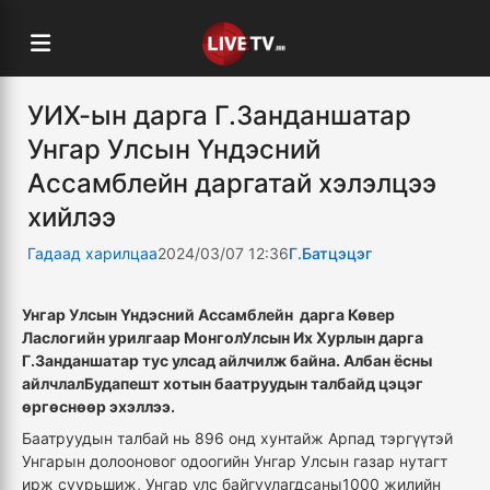
УИХ-ын дарга Г.Занданшатар
Унгар Улсын Үндэсний
Ассамблейн даргатай хэлэлцээ
хийлээ
Гадаад харилцаа
2024/03/07 12:36
Г.Батцэцэг
Унгар Улсын Үндэсний Ассамблейн дарга Көвер
Ласлогийн урилгаар МонголУлсын Их Хурлын дарга
Г.Занданшатар тус улсад айлчилж байна. Албан ёсны
айлчлалБудапешт хотын баатруудын талбайд цэцэг
өргөснөөр эхэллээ.
Баатруудын талбай нь 896 онд хунтайж Арпад тэргүүтэй
Унгарын долооновог одоогийн Унгар Улсын газар нутагт
ирж суурьшиж, Унгар улс байгуулагдсаны1000 жилийн