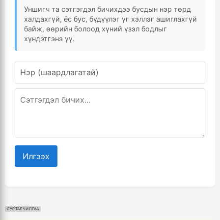
Уншигч та сэтгэгдэл бичихдээ бусдын нэр төрд
халдахгүй, ёс бус, бүдүүлэг үг хэллэг ашиглахгүй
байж, өөрийн болоод хүний үзэл бодлыг
хүндэтгэнэ үү.
Илгээх
СУРТАЛЧИЛГАА