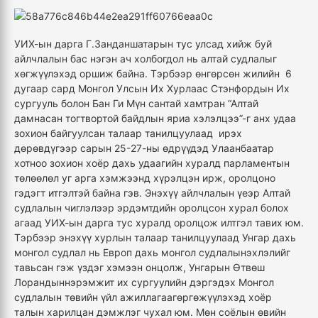
УИХ-ын дарга Г.Занданшатарын тус улсад хийж буй
айлчлалын бас нэгэн ач холбогдол нь алтай судлалыг
хөгжүүлэхэд оршиж байна. Тэрбээр өнгөрсөн жилийн 6
дугаар сард Монгол Улсын Их Хурлаас Стэнфордын Их
сургууль болон Бан Ги Мүн сантай хамтран “Алтай
дамнасан тогтвортой байдлын яриа хэлэлцээ”-г анх удаа
зохион байгуулсан талаар танилцуулаад ирэх
дөрөвдүгээр сарын 25-27-ны өдрүүдэд Улаанбаатар
хотноо зохион хоёр дахь удаагийн хуралд парламентын
төлөөлөл уг арга хэмжээнд хүрэлцэн ирж, оролцоно
гэдэгт итгэлтэй байна гэв. Энэхүү айлчлалын үеэр Алтай
судлалын чиглэлээр эрдэмтдийн оролцсон хурал болох
агаад УИХ-ын дарга тус хуралд оролцож илтгэл тавих юм.
Тэрбээр энэхүү хурлын талаар танилцуулаад Унгар дахь
монгол судлал нь Европ дахь монгол судлалынэхлэлийг
тавьсан гэж үздэг хэмээн онцолж, Унгарын Өтвөш
Лорандыннэрэмжит их сургуулийн дэргэдэх Монгол
судлалын төвийн үйл ажиллагаагөргөжүүлэхэд хоёр
талын харилцан дэмжлэг чухал юм. Мөн соёлын өвийн