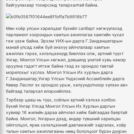
байгуулахаар тохирсонд талархалтай байна.
Мөн хоёр улсын харилцааг бүхийл салбарт хөгжүүлэхэд
парламент хоорондын хамтын ажиллагаа хамгийн чухал
гэж үзэж байна. Эрхэм УИХ-ын дарга Г.Занданшатарын
манай улсад хийж буй энэхүү айлчлалаар хамтын
ажиллах гэрээ, хэлэлцээнүүд биеллээ олж, эртний түүхт
Унгар, Монгол Улсын хөгжил, дэвшилд үнэтэй хувь нэмэр
оруулна гэдэгт итгэж байна гээд эх орондоо тавтай
морилохыг хүслээ. Монгол Улсын Их хурлын дарга
Г.Занданшатар,Унгар Улсын Үндэсний Ассамблейн дарга
Көвер Ласлог эх орондоо урьж, халуундотноор хүлээн авч
байгаад талархал илэрхийллээ.
Тэрбээр цааш нь түүх, соёлын эртний хэлхээ холбоо
бүхий Унгар Улсад Монгол Улсын Их Хурлын даргын
хувиар 16 жилийн дараа айлчлал хийж байгаадаа баяртай
байна. Монгол, Унгарын дээд, өндөр түвшний харилцан
ойлголцол, яриа хэлэлцээний давтамжийг хадгалах, хоёр
талын хамтын ажиллагааны нөөц бололцоог бүрэн дүүрэн