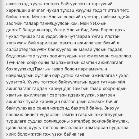
ашиглахад хууль тогтоох байгууллагын тэргүүний
харилцан айлчлал чухал түлхэц үзүүлнэ гэдэгт итгэл төгс
байна гээд Монгол Улсын өнөөгийн улстөр, нийгэм эдийн
засгийн талаар танилцуулсан юм. Мөн УИХ-ын
даргаГ.Занданшатар, Унгар Улсыг бид Зүүн Европ дахь
чухал түншээ гэж үздэг. Энэ чутгаараа Унгар Улстай
хөгжүүлж буй харилцаа, хамтын ажиллагааг бүхий л
салбартөргөжүүлж баяжуулах нь манай улсын гадаад
бодлогын тэргүүлэх зорилтуудын нэг юмхэмээн онцоллоо.
Түүнчлэн хоёр орны парламентын хамтын ажиллагааг
бэхжүүлэхэдТамгын газар болон парламентын
найрамдлын бүлгийн ойр дотно хамтын ажиллагаа чухал
үүрэгтэй. Хууль тогтоох байгууллагын өдөр тутмын үйл
ажиллагааг гардан хариуцдаг Тамгын газар хоорондын
хамтын ажиллагааг сэргээн идэвхжүүлж, хамтран
ажиллах тухай харилцан ойлголцлын санамж бичиг
байгуулахаар санал нэгдсэнд баяртай байна. Энэхүү
санамж бичигт үндэслэн Тамгын газрын ажилтнуудын
туршлага судлах солилцооны хөтөлбөр зохионбайгуулах,
цаашлаад хууль тогтоох чиглэлээрх хамтарсан судалгаа
хийх боломжтой гэж үзэж байна гэв.