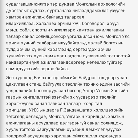
судалгаашинжилгээ тэр дундаа Монголын археологийн
дурсгалыг судлах, сурталчлах чиглэлддэмжлэг үзүүлэн
хамтран ажиллаж байгаад талархал
илэрхийллээ. Хэлэлцээ эрчим хүч, боловсрол, эрүүл
мэнд, соёл, спортын чиглэлээрх хамтран ажиллагааны
талаар санал солилцсоноор үргэлжилсэн юм. Монгол Улс
эрчим хүчний салбарыг илүүбайгальд ээлтэй болгохын
тулд эрчим хүчний хэрэглээнд сэргээгдэх эрчим
хүчнийэзлэх хувь хэмжээг нэгдсэн сүлжээний тогтвортой
найдвартай үйл ажиллагаандсөргөөр нөлөөлөхгүйгээр
нэмэгдүүлэхийг зорьж байна.
Энэ хүрээнд Баянхонгор аймгийн Байдраг гол дээр усан
цахилгаан станц байгуулах төслийн техник-эдийн засгийн
үндэслэлийг боловсруулсан бөгөөд Унгар Улсын Засгийн
газрын хөнгөлөлттэй зээлийн эх үүсвэрээр төслийг
хэрэгжүүлэх санал тавьсан талаар хоёр тал
ярилцлаа. УИХ-ын дарга Г.Занданшатар хэлэлцээрийн
төгсгөлд хэлэхдээ, Монгол, Унгарын харилцаа, хамтын
ажиллагааны асуудлаар дэлгэрэнгүй санал солилцож,
хууль тогтоох байгууллагын хүрээнд дэмжлэг үзүүлэх
тодорхой асуудлаар харилцан ойлголцолд хүрсэндээ