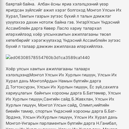
баяртай байна. Албан ёсны яриа хэлэлцээний үеэр
яригдсан зүйлсийг ажил хэрэг болгоход Монгол Улсын Их
Хурал,Тамгын газрын зүгээс бүхий л талын дэмжлэг
үзүүлэхээ дахин нотолж байна гэв. УнгарУлсын Үндэсний
Ассамблейн дарга Көвер Ласло хариу талархал
илэрхийлээд хоёр улсынхамтын ажиллагааны төсөл
хөтөлбөрийг хэрэгжүүлэхэд Үндэсний Ассамблейн зүгээс
бүхий л талаар дэмжин ажиллахаа илэрхийллээ.
Хоёр улсын хамтын ажиллагааны талаарх
хэлэлцээндМонгол Улсын Их Хурлын гишүүн, Улсын Их
Хурал дахь МонголАрдын Намын бүлгийн дарга
Д.Тогтохсүрэн, Улсын Их Хурлын гишүүн, Ёс зүй,сахилга
хариуцлагын байнгын хорооны дарга Б.Баттөмөр, Улсын
Их Хурлын гишүүн,Сангийн сайд Б.Жавхлан, Улсын Их
Хурлын гишүүн, Монгол Улсын сайд, Олимп,нийтийн
биеийн тамир, спортын Үндэсний хорооны дарга Б.Бат-
Эрдэнэ, Улсын ИхХурлын гишүүн, Улсын Их Хурал дахь
Монгол-Унгарын парламентын бүлгийн дарга Н.Ганибал,