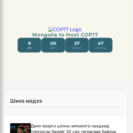
Шинэ мэдээ
Даян аварга цолны мялаалга наадамд
түрүүлсэн бөхийг 20 сая төгрөгөөр байлна