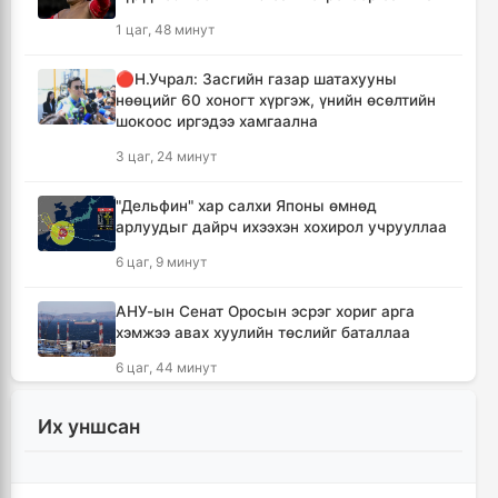
1 цаг, 48 минут
🔴Н.Учрал: Засгийн газар шатахууны
нөөцийг 60 хоногт хүргэж, үнийн өсөлтийн
шокоос иргэдээ хамгаална
3 цаг, 24 минут
"Дельфин" хар салхи Японы өмнөд
арлуудыг дайрч ихээхэн хохирол учрууллаа
6 цаг, 9 минут
АНУ-ын Сенат Оросын эсрэг хориг арга
хэмжээ авах хуулийн төслийг баталлаа
6 цаг, 44 минут
Сэлэнгэ аймагт 70 МВт-ын Дулааны
Их уншсан
цахилгаан станцыг ирэх сард ашиглалтад
оруулна
6 цаг, 57 минут