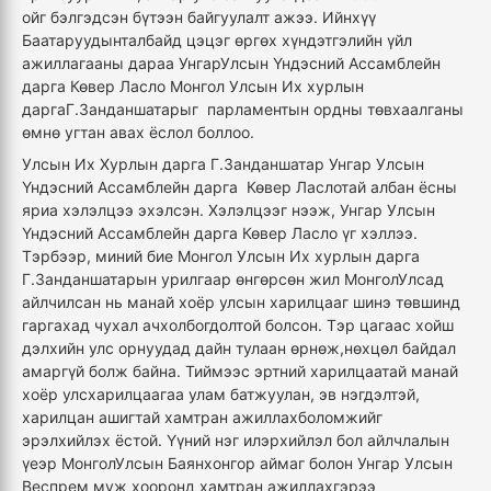
ойг бэлгэдсэн бүтээн байгуулалт ажээ. Ийнхүү
Баатаруудынталбайд цэцэг өргөх хүндэтгэлийн үйл
ажиллагааны дараа УнгарУлсын Үндэсний Ассамблейн
дарга Көвер Ласло Монгол Улсын Их хурлын
даргаГ.Занданшатарыг парламентын ордны төвхаалганы
өмнө угтан авах ёслол боллоо.
Улсын Их Хурлын дарга Г.Занданшатар Унгар Улсын
Үндэсний Ассамблейн дарга Көвер Ласлотай албан ёсны
яриа хэлэлцээ эхэлсэн. Хэлэлцээг нээж, Унгар Улсын
Үндэсний Ассамблейн дарга Көвер Ласло үг хэллээ.
Тэрбээр, миний бие Монгол Улсын Их хурлын дарга
Г.Занданшатарын урилгаар өнгөрсөн жил МонголУлсад
айлчилсан нь манай хоёр улсын харилцааг шинэ төвшинд
гаргахад чухал ачхолбогдолтой болсон. Тэр цагаас хойш
дэлхийн улс орнуудад дайн тулаан өрнөж,нөхцөл байдал
амаргүй болж байна. Тиймээс эртний харилцаатай манай
хоёр улсхарилцаагаа улам батжуулан, эв нэгдэлтэй,
харилцан ашигтай хамтран ажиллахболомжийг
эрэлхийлэх ёстой. Үүний нэг илэрхийлэл бол айлчлалын
үеэр МонголУлсын Баянхонгор аймаг болон Унгар Улсын
Веспрем муж хооронд хамтран ажиллахгэрээ