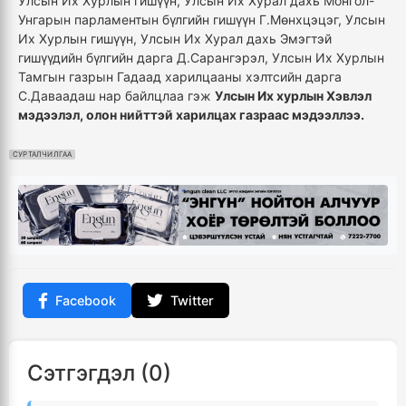
Улсын Их Хурлын гишүүн, Улсын Их Хурал дахь Монгол-
Унгарын парламентын бүлгийн гишүүн Г.Мөнхцэцэг, Улсын
Их Хурлын гишүүн, Улсын Их Хурал дахь Эмэгтэй
гишүүдийн бүлгийн дарга Д.Сарангэрэл, Улсын Их Хурлын
Тамгын газрын Гадаад харилцааны хэлтсийн дарга
С.Даваадаш нар байлцлаа гэж
Улсын Их хурлын Хэвлэл
мэдээлэл, олон нийттэй харилцах газраас мэдээллээ.
СУРТАЛЧИЛГАА
Facebook
Twitter
Сэтгэгдэл (0)