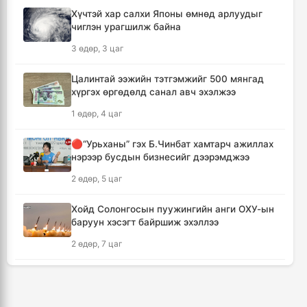
Хүчтэй хар салхи Японы өмнөд арлуудыг
чиглэн урагшилж байна
Шүлхийн дархлаажуулалтыг Монголд
үйлдвэрлэсэн вакцинаар хийнэ
3 өдөр, 3 цаг
7 цаг, 6 минут
Цалинтай ээжийн тэтгэмжийг 500 мянгад
хүргэх өргөдөлд санал авч эхэлжээ
КОП17 хурлын санхүү, бүртгэл, визийн
мэдээллийг олон нийтэд нээлттэй хүргэж
1 өдөр, 4 цаг
байна
7 цаг, 37 минут
🔴“Урьханы” гэх Б.Чинбат хамтарч ажиллах
нэрээр бусдын бизнесийг дээрэмджээ
Монгол-Хятадын сэтгүүлчдийн 16 дугаар
2 өдөр, 5 цаг
форум есдүгээр сард болно
7 цаг, 43 минут
Хойд Солонгосын пуужингийн анги ОХУ-ын
баруун хэсэгт байршиж эхэллээ
Хүннү гүрний голомт нутгаас хүчит
2 өдөр, 7 цаг
бөхчүүдийн домог үргэлжилнэ
7 цаг, 48 минут
Дональд Трамп АНУ-д төрсөн хүүхдэд
иргэншил олгохыг хязгаарлах шийдвэр
гаргав
Улаанбаатар хотод үүлшинэ, бороо орохгүй