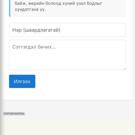
байж, өөрийн болоод хүний үзэл бодлыг
хүндэтгэнэ үү.
Илгээх
СУРТАЛЧИЛГАА