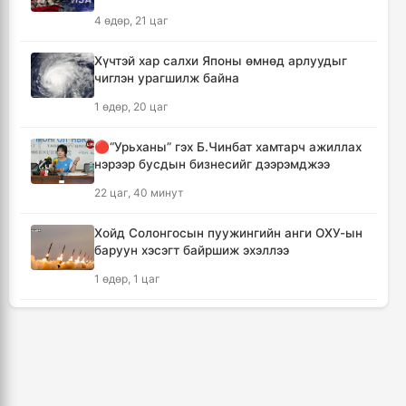
хохирохоос урьдчилан сэргийлнэ
4 өдөр, 21 цаг
17 цаг, 32 минут
Хүчтэй хар салхи Японы өмнөд арлуудыг
чиглэн урагшилж байна
ХЗДХЯ-ны “Явуулын оффис” Нарантуул
худалдааны төвд ажиллаж, иргэдэд
1 өдөр, 20 цаг
үйлчилгээ үзүүллээ
17 цаг, 40 минут
🔴“Урьханы” гэх Б.Чинбат хамтарч ажиллах
нэрээр бусдын бизнесийг дээрэмджээ
УИХ-ын гишүүд БНСУ-ын Үндэсний
22 цаг, 40 минут
Ассамблейн гишүүдийг хүлээн авч уулзлаа
18 цаг, 5 минут
Хойд Солонгосын пуужингийн анги ОХУ-ын
баруун хэсэгт байршиж эхэллээ
Мексикийн ТикТок-чин шууд
1 өдөр, 1 цаг
дамжуулалтын үеэр буудуулж амиа алджээ
18 цаг, 32 минут
КОП17 хурлын үеэр таван дүүргийн 73
цэцэрлэг, 60 сургуульд зохицуулалт хийнэ
Кумамотогийн газар хөдлөлтийн улмаас
2 өдөр, 17 цаг
амиа алдагсдын тоо 38-д хүрчээ
19 цаг, 23 минут
ТАНИЛЦ: Наймдугаар сард олгох нийгмийн