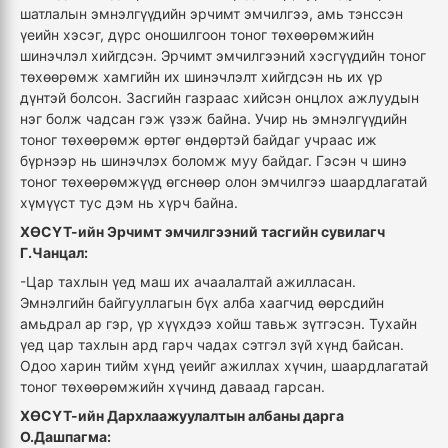
шатлалын эмнэлгүүдийн эрчимт эмчилгээ, амь тэнссэн
үеийн хэсэг, дүрс оношилгоон тоног төхөөрөмжийн
шинэчлэл хийгдсэн. Эрчимт эмчилгээний хэсгүүдийн тоног
төхөөрөмж хамгийн их шинэчлэлт хийгдсэн нь их үр
дүнтэй болсон. Засгийн газраас хийсэн онцлох ажлуудын
нэг болж чадсан гэж үзэж байна. Учир нь эмнэлгүүдийн
тоног төхөөрөмж өртөг өндөртэй байдаг учраас иж
бүрнээр нь шинэчлэх боломж муу байдаг. Гэсэн ч шинэ
тоног төхөөрөмжүүд өгснөөр олон эмчилгээ шаардлагатай
хүмүүст тус дэм нь хүрч байна.
ХӨСҮТ-ийн Эрчимт эмчилгээний тасгийн сувилагч
Г.Чанцал:
-Цар тахлын үед маш их ачаалалтай ажилласан.
Эмнэлгийн байгууллагын бүх алба хаагчид өөрсдийн
амьдрал ар гэр, үр хүүхдээ хойш тавьж зүтгэсэн. Тухайн
үед цар тахлын ард гарч чадах сэтгэл зүй хүнд байсан.
Одоо харин тийм хүнд үеийг ажиллах хүчин, шаардлагатай
тоног төхөөрөмжийн хүчинд даваад гарсан.
ХӨСҮТ-ийн Дархлаажуулалтын албаны дарга
О.Дашпагма: