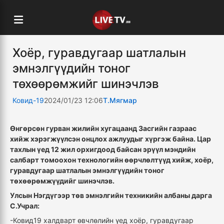
Хоёр, гуравдугаар шатлалын
эмнэлгүүдийн тоног
төхөөрөмжийг шинэчлэв
Ковид-19
2024/01/23 12:06
Т.Мягмар
Өнгөрсөн гурван жилийн хугацаанд Засгийн газраас
хийж хэрэгжүүлсэн онцлох ажлуудыг хүргэж байна. Цар
тахлын үед 12 жил орхигдоод байсан эрүүл мэндийн
салбарт томоохон технологийн өөрчлөлтүүд хийж, хоёр,
гуравдугаар шатлалын эмнэлгүүдийн тоног
төхөөрөмжүүдийг шинэчлэв.
Улсын Нэгдүгээр төв эмнэлгийн техникийн албаны дарга
С.Учрал:
-Ковид19 халдварт өвчлөлийн үед хоёр, гуравдугаар