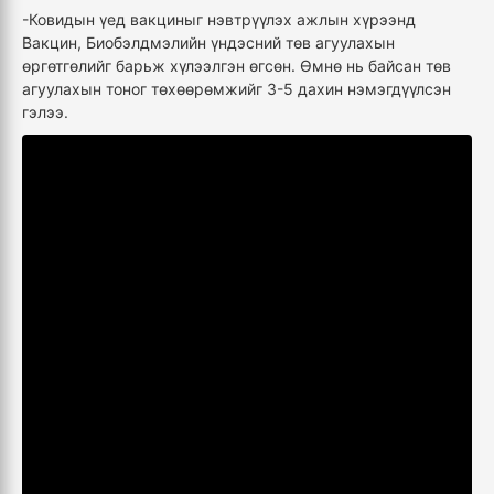
-Ковидын үед вакциныг нэвтрүүлэх ажлын хүрээнд
Вакцин, Биобэлдмэлийн үндэсний төв агуулахын
өргөтгөлийг барьж хүлээлгэн өгсөн. Өмнө нь байсан төв
агуулахын тоног төхөөрөмжийг 3-5 дахин нэмэгдүүлсэн
гэлээ.