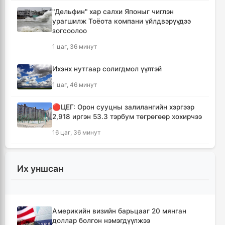
"Дельфин" хар салхи Японыг чиглэн
урагшилж Тоёота компани үйлдвэрүүдээ
зогсоолоо
1 цаг, 36 минут
Ихэнх нутгаар солигдмол үүлтэй
1 цаг, 46 минут
🔴ЦЕГ: Орон сууцны залилангийн хэргээр
2,918 иргэн 53.3 тэрбум төгрөгөөр хохирчээ
16 цаг, 36 минут
🔴УБЕГ: Баригдаж дуусаагүй барилгууд
давхардсан тоогоор 21.2 их наяд төгрөгийн
Их уншсан
барьцаанд байна
16 цаг, 38 минут
Америкийн визийн барьцааг 20 мянган
🔴С.Амарсайхан: Баригдаж дуусаагүй
доллар болгон нэмэгдүүлжээ
барилгын бүртгэлийг хийж, иргэдийг