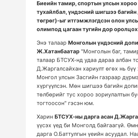
Биеийн тамир, спортын улсын хороо
тухайлбал, үндэсний шигшээ багийн
төгрөг)-ыг итгэмжлэгдсэн олон улс
олимпод цагаан тугийн дор оролцо
Энэ талаар
Монголын үндэсний допи
Ж.Хатанбаатар
"Монголын баг, тами
талаар БТСУХ-нд удаа дараа албан то
Д.Жаргалсайхан хариулт өгөх нь бүү
Монгол улсын Засгийн газраар дүрмэ
хүргүүлсэн. Мөн шигшээ багийн доп
төлбөрийг тус хороо зориулалтын бу
тогтоосон" гэсэн юм.
Харин
БТСУХ-ны дарга асан Д.Жарг
үүсэх үед би Монголд байгаагүй. Ө
дарга О.Баттулгын үеийн асуудал. Н