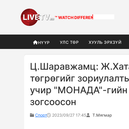
™ WATCH
DIFFERENT
УЛС ТӨР
ХУУЛЬ ЭРХЗҮЙ
НҮҮР
Ц.Шаравжамц: Ж.Хат
төгрөгийг зориулалт
учир "МОНАДА"-гийн
зогсоосон
Спорт
2023/09/27 17:45
Т.Мягмар