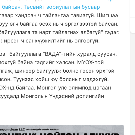
й байсан. Төсвийг зориулалтын бусаар
 газар хандсан ч тайлангаа тавиагүй. Шигшээ
у өгч байгаа эсэх нь ч эргэлзээтэй байсан.
айгууллага та нарт тайлагнах албагүй" гэдэг.
ж ирсэн ч санхүүжилтийг нь олгоогүй.
рэг байгууллага "ВАДА"-гийн хуралд суусан.
охгүй байна гэдгийг хэлсэн. МҮОХ-той
улгаж, шинээр байгуулж болно гэсэн эрхтэй
лсон. Түүнээс хойш юу болсныг мэдэхгүй.
ОХ-нд байгаа. Монгол улс олимпод цагаан
асуудалд Монголын Үндэсний допингийн