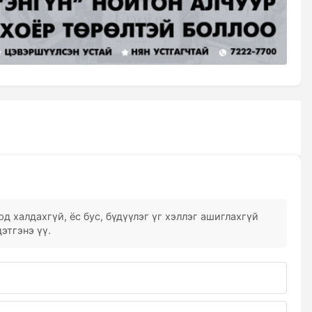
д халдахгүй, ёс бус, бүдүүлэг үг хэллэг ашиглахгүй
этгэнэ үү.