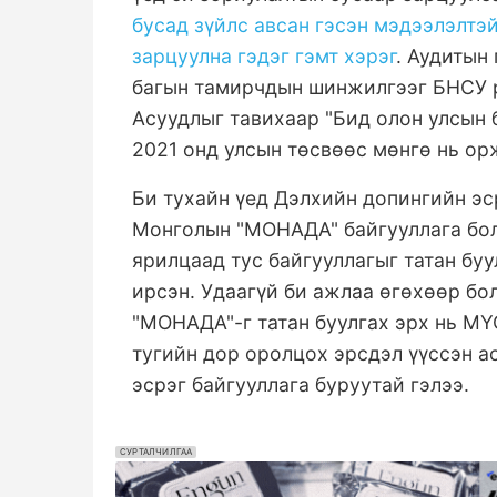
бусад зүйлс авсан гэсэн мэдээлэлтэ
зарцуулна гэдэг гэмт хэрэг
. Аудитын
багын тамирчдын шинжилгээг БНСУ ру
Асуудлыг тавихаар "Бид олон улсын б
2021 онд улсын төсвөөс мөнгө нь ор
Би тухайн үед Дэлхийн допингийн эс
Монголын "МОНАДА" байгууллага бол
ярилцаад тус байгууллагыг татан бу
ирсэн. Удаагүй би ажлаа өгөхөөр бо
"МОНАДА"-г татан буулгах эрх нь МҮ
тугийн дор оролцох эрсдэл үүссэн 
эсрэг байгууллага буруутай гэлээ.
СУРТАЛЧИЛГАА