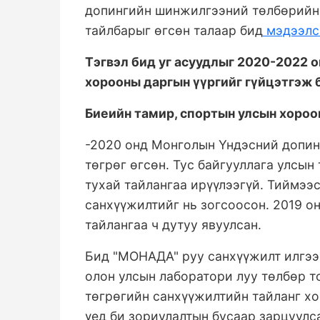
допингийн шинжилгээний төлбөрийн 
тайлбарыг өгсөн талаар бид
мэдээлс
Тэгвэл бид уг асуудлыг 2020-2022 
хорооны даргын үүргийг гүйцэтгэж
Биеийн тамир, спортын улсын хороо
-2020 онд Монголын Үндэсний допин
төгрөг өгсөн. Тус байгууллага улсы
тухай тайлангаа ирүүлээгүй. Тиймээ
санхүүжилтийг нь зогсоосон. 2019 о
тайлангаа ч дутуу явуулсан.
Бид "МОНАДА" руу санхүүжилт илгээ
олон улсын лаборатори луу төлбөр т
төгрөгийн санхүүжилтийн тайланг хо
үед би зориулалтын бусаар зарцуулс