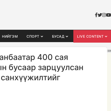
НИЙГЭМ
СПОРТ
БУСАД
LIVE CONTENT
СУ
анбаатар 400 сая
ын бусаар зарцуулсан
 санхүүжилтийг