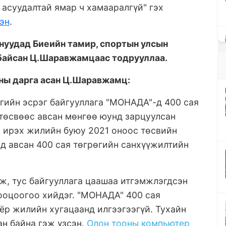
асуудалтай ямар ч хамааралгүй" гэх
эн
.
онуудад Биеийн тамир, спортын улсын
 байсан Ц.Шаравжамцаас тодрууллаа.
ны дарга асан Ц.Шаравжамц:
гийн эсрэг байгууллага "МОНАДА"-д 400 сая
н төсвөөс авсан мөнгөө юунд зарцуулсан
с ирэх жилийн буюу 2021 оноос төсвийн
нд авсан 400 сая төгрөгийн санхүүжилтийн
ж, тус байгууллага цаашаа итгэмжлэгдсэн
ооцоогоо хийдэг. "МОНАДА" 400 сая
ёр жилийн хугацаанд илгээгээгүй. Тухайн
ан байна гэж үзсэн.
Олон тооны компьютер