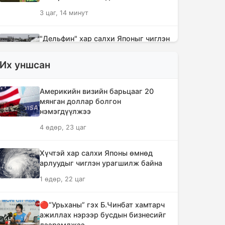
3 цаг, 14 минут
"Дельфин" хар салхи Японыг чиглэн
урагшилж Тоёота компани
үйлдвэрүүдээ зогсоолоо
Их уншсан
3 цаг, 29 минут
Америкийн визийн барьцааг 20
Ихэнх нутгаар солигдмол үүлтэй
мянган доллар болгон
нэмэгдүүлжээ
3 цаг, 38 минут
4 өдөр, 23 цаг
🔴ЦЕГ: Орон сууцны залилангийн
Хүчтэй хар салхи Японы өмнөд
хэргээр 2,918 иргэн 53.3 тэрбум
арлуудыг чиглэн урагшилж байна
төгрөгөөр хохирчээ
1 өдөр, 22 цаг
18 цаг, 29 минут
🔴“Урьханы” гэх Б.Чинбат хамтарч
🔴УБЕГ: Баригдаж дуусаагүй
ажиллах нэрээр бусдын бизнесийг
барилгууд давхардсан тоогоор 21.2
дээрэмджээ