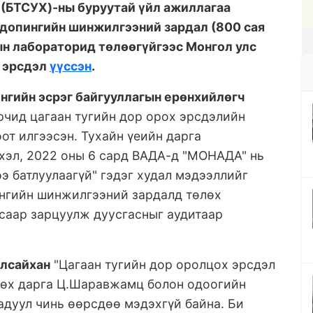
 (БТСУХ)-ны буруутай үйл ажиллагаа
 допингийн шинжилгээний зардал (800 сая
ын лабораторид төлөөгүйгээс Монгол улс
х эрсдэл
үүссэн
.
нгийн эсрэг байгууллагын ерөнхийлөгч
рчид цагаан тугийн дор орох эрсдэлийн
от илгээсэн. Тухайн үеийн дарга
 хэл, 2022 оны 6 сард ВАДА-д "MОНАДА" нь
э батлуулаагүй" гэдэг худал мэдээллийг
ингийн шинжилгээний зардалд төлөх
саар зарцуулж дуусгасныг аудитаар
алсайхан
"Цагаан тугийн дор оролцох эрсдэл
мнөх дарга Ц.Шаравжамц болон одоогийн
аадуул чинь өөрсдөө мэдэхгүй байна. Би