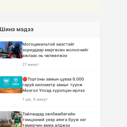
Шинэ мэдээ
Мотоцикильтой эмэгтэйг
зориудаар мөргөсөн жолоочийг
ажлаас нь чөлөөлжээ
27 минут
🔴Торгоны замын цуваа 6.000
гаруй километр замыг туулж
Монгол Улсад хүрэлцэн ирлээ
1 цаг, 9 минут
Тайландад хөлбөмбөгийн
тэмцээний үеэр аянга бууж нэг
тамирчин амиа алджээ