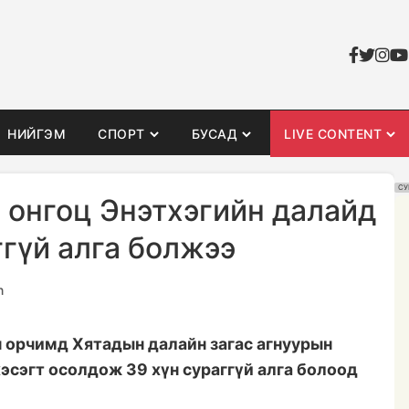
НИЙГЭМ
СПОРТ
БУСАД
LIVE CONTENT
СУ
 онгоц Энэтхэгийн далайд
гүй алга болжээ
n
н орчимд Хятадын далайн загас агнуурын
хэсэгт осолдож 39 хүн сураггүй алга болоод