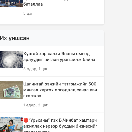
баталлаа
5 цаг
Сэлэнгэ аймагт 70 МВт-ын
Дулааны цахилгаан станцыг ирэх
Их уншсан
сард ашиглалтад оруулна
5 цаг, 12 минут
Хүчтэй хар салхи Японы өмнөд
арлуудыг чиглэн урагшилж байна
Шүлхийн дархлаажуулалтыг
3 өдөр, 1 цаг
Монголд үйлдвэрлэсэн вакцинаар
хийнэ
Цалинтай ээжийн тэтгэмжийг 500
5 цаг, 21 минут
мянгад хүргэх өргөдөлд санал авч
эхэлжээ
КОП17 хурлын санхүү, бүртгэл,
1 өдөр, 2 цаг
визийн мэдээллийг олон нийтэд
нээлттэй хүргэж байна
🔴“Урьханы” гэх Б.Чинбат хамтарч
5 цаг, 53 минут
ажиллах нэрээр бусдын бизнесийг
дээрэмджээ