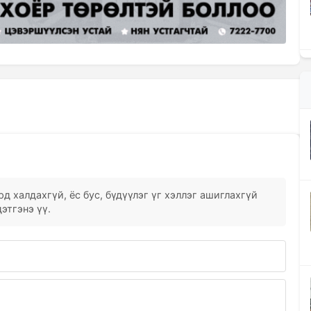
д халдахгүй, ёс бус, бүдүүлэг үг хэллэг ашиглахгүй
этгэнэ үү.