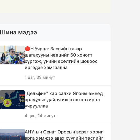
Шинэ мэдээ
🔴Н.Учрал: Засгийн газар
шатахууны нөөцийг 60 хоногт
хүргэж, үнийн өсөлтийн шокоос
иргэдээ хамгаална
1 цаг, 39 минут
"Дельфин" хар салхи Японы өмнөд
арлуудыг дайрч ихээхэн хохирол
учрууллаа
4 цаг, 24 минут
АНУ-ын Сенат Оросын эсрэг хориг
арга хэмжээ авах хуулийн төслийг