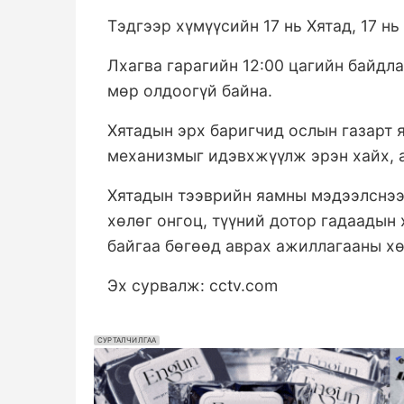
Тэдгээр хүмүүсийн 17 нь Хятад, 17 н
Лхагва гарагийн 12:00 цагийн байдла
мөр олдоогүй байна.
Хятадын эрх баригчид ослын газарт 
механизмыг идэвхжүүлж эрэн хайх, 
Хятадын тээврийн яамны мэдээлснээ
хөлөг онгоц, түүний дотор гадаадын
байгаа бөгөөд аврах ажиллагааны хө
Эх сурвалж: cctv.com
СУРТАЛЧИЛГАА