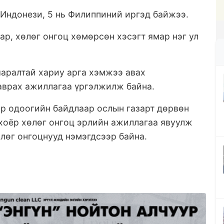
ь Индонези, 5 нь Филиппиний иргэд байжээ.
ар, хөлөг онгоц хөмөрсөн хэсэгт ямар нэг ул
яаралтай хариу арга хэмжээ авах
аврах ажиллагаа үргэлжилж байна.
р одоогийн байдлаар ослын газарт дөрвөн
 хоёр хөлөг онгоц эрлийн ажиллагаа явуулж
лөг онгоцнууд нэмэгдсээр байна.