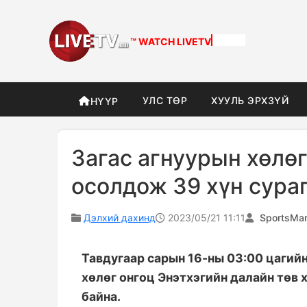
™ WATCH
LIVETV
УЛС ТӨР
ХУУЛЬ ЭРХЗҮЙ
НҮҮР
Загас агнуурын хөлөг
осолдож 39 хүн сураг
Дэлхий дахинд
2023/05/21 11:11
SportsMa
Тавдугаар сарын 16-ны 03:00 цагий
хөлөг онгоц Энэтхэгийн далайн төв 
байна.