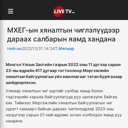
МХЕГ-ын хяналтын чиглэлүүдээр
дараах салбарын яамд хандана
Нийгэм
2022/12/31 14:34
Т.Мягмар
Монгол Улсын Засгийн газрын 2022 оны 11 дүгээр сарын
23-ны өдрийн 417 дугаар тогтоолоор Мэргэжлийн
хяналтын байгууллагын үйл ажиллагааг татан буулгахаар
шийдвэрлэсэн.
Улмаар хяналтын чиг үүргийг салбар яамд болон
тэдгээрийн харьяа байгууллагууд руу шилжүүлж байгаа
юм. Тиймээс Мэргэжлийн хяналтын байгууллагын чиг
үүрэгт хамаарч байсан дараах чиглэлүүдээр 2023 оны
нэгдүгээр сарын 01-ний өдрөөс эхлэн холбогдох яамд руу
хандана.