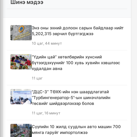
Шинэ мэдээ
Энэ оны эхний долоон сарын байдлаар нийт
5,202,315 зөрчил бүртгэгджээ
10 цаг, 44 минут
“Үдийн цай” хөтөлбөрийн хүнсний
бүтээгдэхүүнийг 100 хувь хувийн хэвшлээс
худалдан авна
11 цаг
"ДЦС-3” ТӨХК-ийн нэн шаардлагатай
“Турбингенератор-5”-ын шинэчлэлийн
төсвийг шийдвэрлэхээр болов
11 цаг, 16 минут
Сүүлийн 10 жилд суудлын авто машин 700
мянга гаруйг импортолжээ