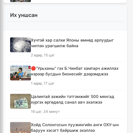
11 цаг, 21 минут
Их уншсан
Монгол Улсын гадаад валютын нөөц анх
удаа 7.9 тэрбум ам.долларт хүрлээ
11 цаг, 27 минут
Хүчтэй хар салхи Японы өмнөд арлуудыг
чиглэн урагшилж байна
Өмнөд Солонгост хэт халууны улмаас амиа
алдсан хүний тоо 23-т хүржээ
2 өдөр, 15 цаг
11 цаг, 36 минут
🔴“Урьханы” гэх Б.Чинбат хамтарч ажиллах
нэрээр бусдын бизнесийг дээрэмджээ
Шатахуун дамлан борлуулсан хоёр
зөрчлийг илрүүлэн шалгаж байна
1 өдөр, 17 цаг
12 цаг, 1 минут
Цалинтай ээжийн тэтгэмжийг 500 мянгад
хүргэх өргөдөлд санал авч эхэлжээ
Дональд Трамп АНУ-д төрсөн хүүхдэд
иргэншил олгохыг хязгаарлах шийдвэр
16 цаг, 34 минут
гаргав
12 цаг, 46 минут
Хойд Солонгосын пуужингийн анги ОХУ-ын
баруун хэсэгт байршиж эхэллээ