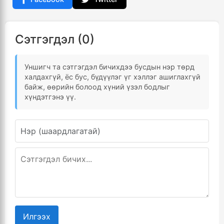
Сэтгэгдэл (0)
Уншигч та сэтгэгдэл бичихдээ бусдын нэр төрд
халдахгүй, ёс бус, бүдүүлэг үг хэллэг ашиглахгүй
байж, өөрийн болоод хүний үзэл бодлыг
хүндэтгэнэ үү.
Илгээх