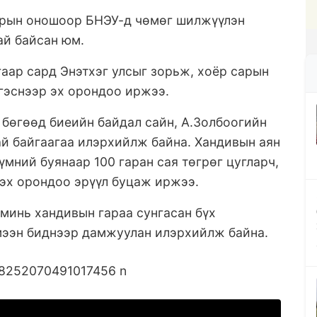
дрын оношоор БНЭУ-д чөмөг шилжүүлэн
ай байсан юм.
гаар сард Энэтхэг улсыг зорьж, хоёр сарын
гэснээр эх орондоо иржээ.
бөгөөд биеийн байдал сайн, А.Золбоогийн
ай байгаагаа илэрхийлж байна. Хандивын аян
үмний буянаар 100 гаран сая төгрөг цугларч,
 эх орондоо эрүүл буцаж иржээ.
 минь хандивын гараа сунгасан бүх
эмээн биднээр дамжуулан илэрхийлж байна.