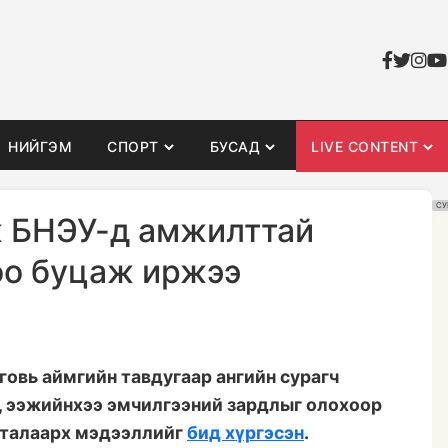
НИЙГЭМ
СПОРТ
БУСАД
LIVE CONTENT
СУ
ж БНЭУ-д амжилттай
оо буцаж иржээ
овь аймгийн тавдугаар ангийн сурагч
ч, ээжийнхээ эмчилгээний зардлыг олохоор
а талаарх мэдээллийг
бид хүргэсэн
.