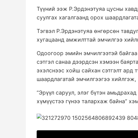
Түүний ээж Р.Эрдэнэтуяа цусны хав
суулгах хагалгаанд орох шаардлагат
Тэгвэл Р.Эрдэнэтуяа өнгөрсөн тавду
хугацаанд амжилттай эмчилгээ хийл
Одоогоор эмийн эмчилгээтэй байгаа 
сэтгэл санаа дээрдсэн хэмээн баярт
эхэлснээс хойш сайхан сэтгэлт ард т
шаардлагатай эмчилгээгээ хийлгэж,
“Эрүүл саруул, элэг бүтэн амьдрахад
хүмүүстээ гүнээ талархаж байна” х