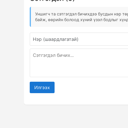
Уншигч та сэтгэгдэл бичихдээ бусдын нэр төр
байж, өөрийн болоод хүний үзэл бодлыг хүнд
Илгээх