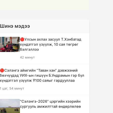
Шинэ мэдээ
🔴Улсын ахлах засуул Т.Хэнбатад
хүндэтгэл үзүүлж, 10 сая төгрөг
бэлгэллээ
42 минут
🔴Сэлэнгэ аймгийн “Таван хан” дэвжээний
бөхчүүдэд УИХ-ын гишүүн Б.Ундрамын гэр бүл
хүндэтгэл үзүүлж ₮100 саяыг гардууллаа
1 цаг, 54 минут
"Сэлэнгэ-2026" цэргийн хээрийн
сургууль амжилттай өндөрлөлөө