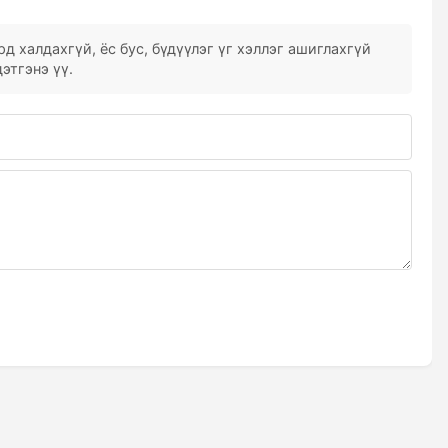
д халдахгүй, ёс бус, бүдүүлэг үг хэллэг ашиглахгүй
этгэнэ үү.