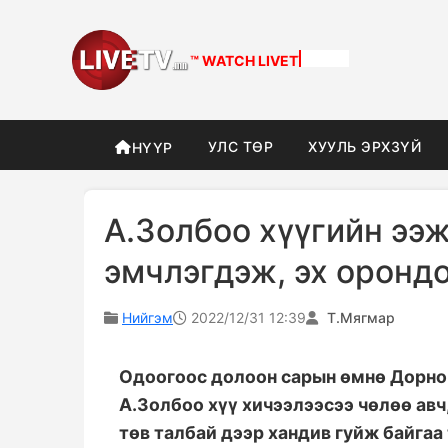
™ WATCH
DIFFERENT
УЛС ТӨР
ХУУЛЬ ЭРХЗҮЙ
НҮҮР
А.Золбоо хүүгийн ээ
эмчлэгдэж, эх оронд
Нийгэм
2022/12/31 12:39
Т.Мягмар
Одоогоос долоон сарын өмнө Дорног
А.Золбоо хүү хичээлээсээ чөлөө ав
төв талбай дээр хандив гуйж байга