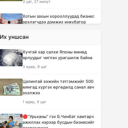
3 цаг, 27 минут
Хотын захын хорооллуудад бизнес
эрхлэгчдээ дэмжих инкубатор
төвүүдийг байгуулна
Их уншсан
3 цаг, 59 минут
Даян аварга цолны мялаалга
Хүчтэй хар салхи Японы өмнөд
наадамд түрүүлсэн бөхийг 20 сая
арлуудыг чиглэн урагшилж байна
төгрөгөөр байлна
3 өдөр, 8 цаг
6 цаг, 55 минут
Цалинтай ээжийн тэтгэмжийг 500
🔴Н.Учрал: Засгийн газар
мянгад хүргэх өргөдөлд санал авч
шатахууны нөөцийг 60 хоногт
эхэлжээ
хүргэж, үнийн өсөлтийн шокоос
1 өдөр, 9 цаг
иргэдээ хамгаална
8 цаг, 31 минут
🔴“Урьханы” гэх Б.Чинбат хамтарч
ажиллах нэрээр бусдын бизнесийг
"Дельфин" хар салхи Японы өмнөд
дээрэмджээ