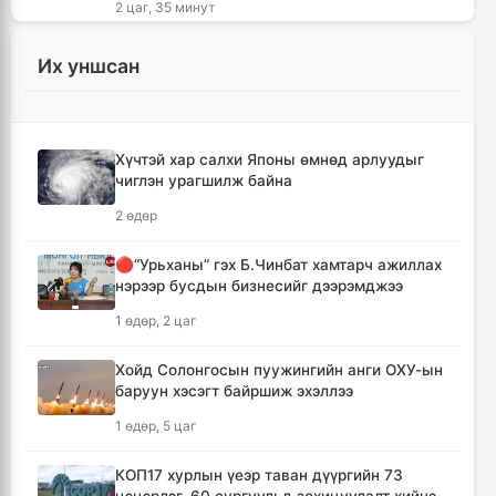
2 цаг, 35 минут
🔴Торгоны замын цуваа 6.000 гаруй
Их уншсан
километр замыг туулж Монгол Улсад
хүрэлцэн ирлээ
3 цаг, 17 минут
Хүчтэй хар салхи Японы өмнөд арлуудыг
чиглэн урагшилж байна
Тайландад хөлбөмбөгийн тэмцээний үеэр
аянга бууж нэг тамирчин амиа алджээ
2 өдөр
5 цаг, 22 минут
🔴“Урьханы” гэх Б.Чинбат хамтарч ажиллах
нэрээр бусдын бизнесийг дээрэмджээ
"Дельфин" хар салхи Японыг чиглэн
урагшилж Тоёота компани үйлдвэрүүдээ
1 өдөр, 2 цаг
зогсоолоо
5 цаг, 37 минут
Хойд Солонгосын пуужингийн анги ОХУ-ын
баруун хэсэгт байршиж эхэллээ
Ихэнх нутгаар солигдмол үүлтэй
1 өдөр, 5 цаг
5 цаг, 47 минут
КОП17 хурлын үеэр таван дүүргийн 73