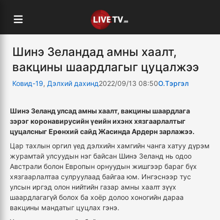
Шинэ Зеландад амны хаалт,
вакцины шаардлагыг цуцалжээ
Ковид-19
,
Дэлхий дахинд
2022/09/13 08:50
О.Тэргэл
Шинэ Зеланд улсад амны хаалт, вакцины шаардлага
зэрэг коронавирусийн үеийн ихэнх хязгаарлалтыг
цуцалсныг Ерөнхий сайд Жасинда Ардерн зарлажээ.
Цар тахлын оргил үед дэлхийн хамгийн чанга хатуу дүрэм
журамтай улсуудын нэг байсан Шинэ Зеланд нь одоо
Австрали болон Европын орнуудын жишгээр бараг бүх
хязгаарлалтаа сулруулаад байгаа юм. Ингэснээр тус
улсын иргэд олон нийтийн газар амны хаалт зүүх
шаардлагагүй болох ба хоёр долоо хоногийн дараа
вакцины мандатыг цуцлах гэнэ.