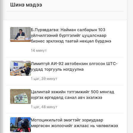
Шинэ мэдээ
Б.Пүрэвдагва: Найман салбарын 103
үйлчилгээний бүртгэлийг цуцалснаар
бизнес эрхлэхэд таатай нөхцөл бүрдэнэ
14 минут
Лимитгүй АИ-92 автобензин олгосон ШТС-
уудад торгууль ногдуулна
1 цаг, 39 минут
Цалинтай ээжийн тэтгэмжийг 500 мянгад
хүргэх өргөдөлд санал авч эхэлжээ
1 цаг, 48 минут
Мотоцикильтой эмэгтэйг зориудаар
мөргөсөн жолоочийг ажлаас нь чөлөөлжээ