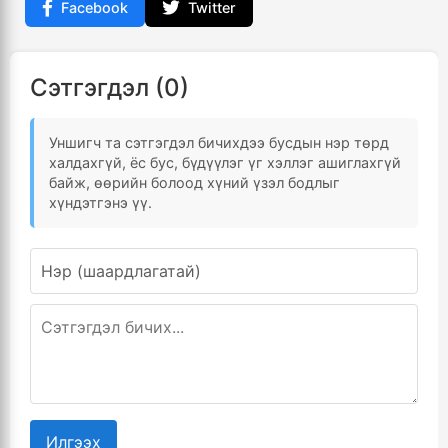
Facebook
Twitter
Сэтгэгдэл (0)
Уншигч та сэтгэгдэл бичихдээ бусдын нэр төрд
халдахгүй, ёс бус, бүдүүлэг үг хэллэг ашиглахгүй
байж, өөрийн болоод хүний үзэл бодлыг
хүндэтгэнэ үү.
Илгээх