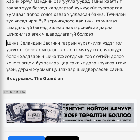
Харин эрүүл мэндийн байгууллагуудад амны хаалтыг
заавал зүүх бөгөөд халдвартай хүмүүсийг тусгаарлах
хугацааг долоо хоног хэвээр үлдээсэн байна. Түүнчлэн
тус улсад ирж буй зорчигчдоос вакцины гэрчилгээ
шаардахгүй бөгөөд хилээр нэвтэрснийхээ дараа
шинжилгээ өгөх ч шаардлагагүй болжээ.
Шинэ Зеландын Засгийн газрын чухалчилж үздэг гол
үзүүлэлт болох эмнэлэгт хэвтэн эмчлүүлэх өвчтөнүүд
болон халдварын шинэ тохиолдлын тоо сүүлийн долоо
хоногт огцом буурснаар цар тахлыг даван туулсан гэж
үзэн, дүрэм журмыг цуцлахаар шийдвэрлэсэн байна.
Эх сурвалж: The Guardian
СУРТАЛЧИЛГАА