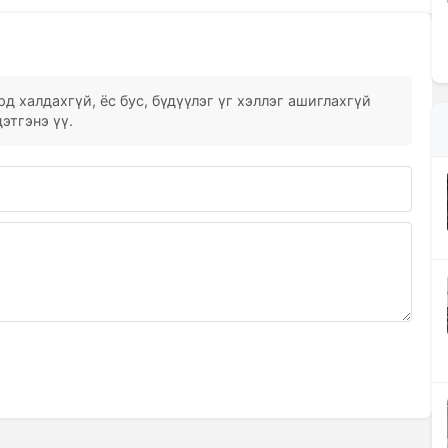
д халдахгүй, ёс бус, бүдүүлэг үг хэллэг ашиглахгүй
этгэнэ үү.