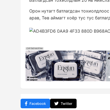
Батлагдсан тохиолдлын 20 нь нийслэл
Орон нутагт батлагдсан тохиолдлоос 
арав, Төв аймагт хоёр тус тус батла
СУРТАЛЧИЛГАА
Facebook
Twitter