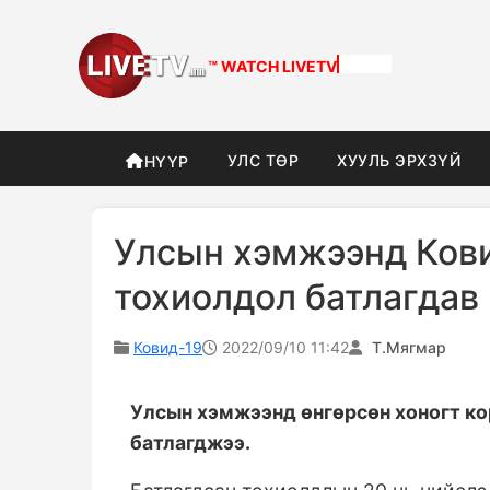
™ WATCH
LIVETV
УЛС ТӨР
ХУУЛЬ ЭРХЗҮЙ
НҮҮР
Улсын хэмжээнд Ков
тохиолдол батлагдав
Ковид-19
2022/09/10 11:42
Т.Мягмар
Улсын хэмжээнд өнгөрсөн хоногт к
батлагджээ.