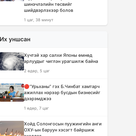
шинэчлэлийн төсвийг
шийдвэрлэхээр болов
1 цаг, 38 минут
Сүүлийн 10 жилд суудлын авто
Их уншсан
машин 700 мянга гаруйг
импортолжээ
Хүчтэй хар салхи Японы өмнөд
1 цаг, 42 минут
арлуудыг чиглэн урагшилж байна
2 өдөр, 5 цаг
Монгол Улсын гадаад валютын
нөөц анх удаа 7.9 тэрбум
ам.долларт хүрлээ
🔴“Урьханы” гэх Б.Чинбат хамтарч
ажиллах нэрээр бусдын бизнесийг
1 цаг, 48 минут
дээрэмджээ
1 өдөр, 7 цаг
Өмнөд Солонгост хэт халууны
улмаас амиа алдсан хүний тоо 23-т
хүржээ
Хойд Солонгосын пуужингийн анги
ОХУ-ын баруун хэсэгт байршиж
1 цаг, 57 минут
эхэллээ