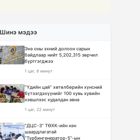
Шинэ мэдээ
Энэ оны эхний долоон сарын
байдлаар нийт 5,202,315 зөрчил
бүртгэгджээ
1 цаг, 6 минут
“Үдийн цай” хөтөлбөрийн хүнсний
бүтээгдэхүүнийг 100 хувь хувийн
хэвшлээс худалдан авна
1 цаг, 22 минут
"ДЦС-3” ТӨХК-ийн нэн
шаардлагатай
“Турбингенератор-5”-ын