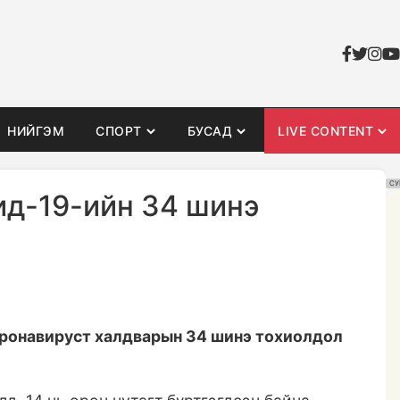
НИЙГЭМ
СПОРТ
БУСАД
LIVE CONTENT
СУ
ид-19-ийн 34 шинэ
оронавируст халдварын 34 шинэ тохиолдол