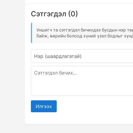
Сэтгэгдэл (0)
Уншигч та сэтгэгдэл бичихдээ бусдын нэр төр
байж, өөрийн болоод хүний үзэл бодлыг хүнд
Илгээх