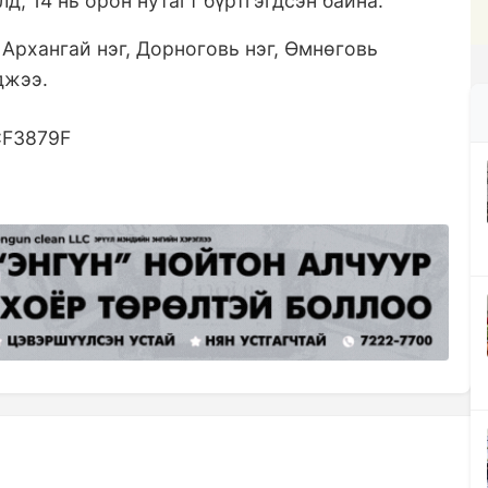
д, 14 нь орон нутагт бүртгэгдсэн байна.
Архангай нэг, Дорноговь нэг, Өмнөговь
гджээ.