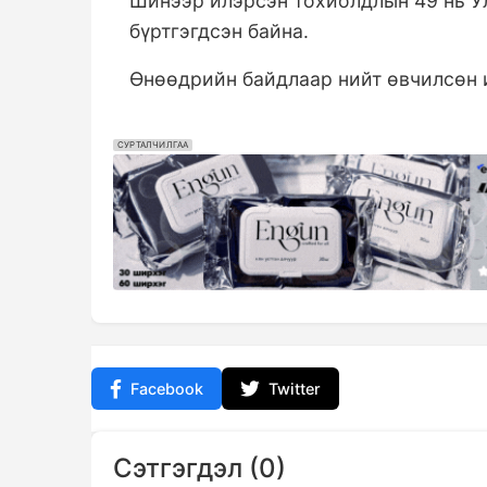
Шинээр илэрсэн тохиолдлын 49 нь Ул
бүртгэгдсэн байна.
Өнөөдрийн байдлаар нийт өвчилсөн 
СУРТАЛЧИЛГАА
Facebook
Twitter
Сэтгэгдэл (0)