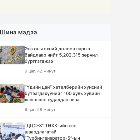
Шинэ мэдээ
Энэ оны эхний долоон сарын
байдлаар нийт 5,202,315 зөрчил
бүртгэгджээ
9 цаг, 42 минут
“Үдийн цай” хөтөлбөрийн хүнсний
бүтээгдэхүүнийг 100 хувь хувийн
хэвшлээс худалдан авна
9 цаг, 58 минут
"ДЦС-3” ТӨХК-ийн нэн
шаардлагатай
“Турбингенератор-5”-ын