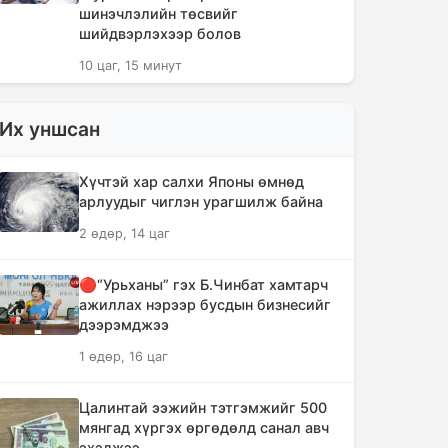
шинэчлэлийн төсвийг
шийдвэрлэхээр болов
10 цаг, 15 минут
Сүүлийн 10 жилд суудлын авто
Их уншсан
машин 700 мянга гаруйг
импортолжээ
Хүчтэй хар салхи Японы өмнөд
10 цаг, 19 минут
арлуудыг чиглэн урагшилж байна
2 өдөр, 14 цаг
Монгол Улсын гадаад валютын
нөөц анх удаа 7.9 тэрбум
ам.долларт хүрлээ
🔴“Урьханы” гэх Б.Чинбат хамтарч
ажиллах нэрээр бусдын бизнесийг
10 цаг, 25 минут
дээрэмджээ
1 өдөр, 16 цаг
Өмнөд Солонгост хэт халууны
улмаас амиа алдсан хүний тоо 23-т
хүржээ
Цалинтай ээжийн тэтгэмжийг 500
мянгад хүргэх өргөдөлд санал авч
10 цаг, 34 минут
эхэлжээ