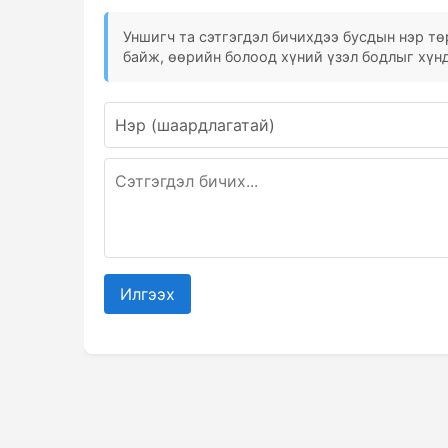
Уншигч та сэтгэгдэл бичихдээ бусдын нэр төр
байж, өөрийн болоод хүний үзэл бодлыг хүнд
Илгээх