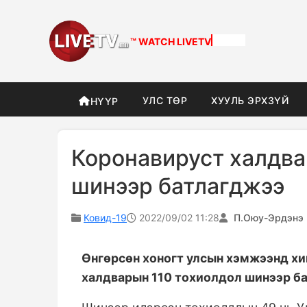
™ WATCH
LIVETV
УЛС ТӨР
ХУУЛЬ ЭРХЗҮЙ
НҮҮР
Коронавируст халдва
шинээр батлагджээ
Ковид-19
2022/09/02 11:28
П.Оюу-Эрдэнэ
Өнгөрсөн хоногт улсын хэмжээнд х
халдварын 110 тохиолдол шинээр б