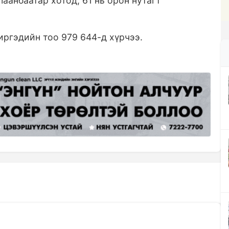
аанбаатар хотод, 61 нь орон нутагт
иргэдийн тоо 979 644-д хүрчээ.