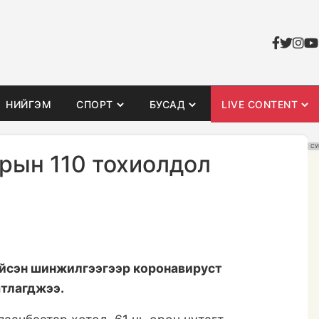
НИЙГЭМ
СПОРТ
БУСАД
LIVE CONTENT
СУ
рын 110 тохиолдол
ийсэн шинжилгээгээр коронавируст
атлагджээ.