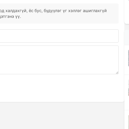
д халдахгүй, ёс бус, бүдүүлэг үг хэллэг ашиглахгүй
этгэнэ үү.