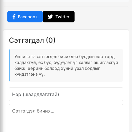
Facebook
Twitter
Сэтгэгдэл (0)
Уншигч та сэтгэгдэл бичихдээ бусдын нэр төрд
халдахгүй, ёс бус, бүдүүлэг үг хэллэг ашиглахгүй
байж, өөрийн болоод хүний үзэл бодлыг
хүндэтгэнэ үү.