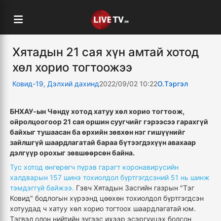
Хятадын 21 сая хүн амтай хотод
хөл хорио тогтоожээ
Ковид-19
,
Дэлхий дахинд
2022/09/02 10:22
О.Тэргэл
БНХАУ-ын Чөндү хотод хатуу хөл хорио тогтоож,
ойролцоогоор 21 сая оршин суугчийг гэрээсээ гарахгүй
байхыг тушаасан ба өрхийн зөвхөн нэг гишүүнийг
зайлшгүй шаардлагатай бараа бүтээгдэхүүн авахаар
дэлгүүр орохыг зөвшөөрсөн байна.
Тус хотод өнгөрөгч пүрэв гарагт коронавирусийн
халдварын 157 шинэ тохиолдол бүртгэгдсэний 51 нь шинж
тэмдэггүй байжээ.
Гэвч Хятадын Засгийн газрын "Тэг
Ковид" бодлогын хүрээнд цөөхөн тохиолдол бүртгэгдсэн
хотуудад ч хатуу хөл хорио тогтоох шаардлагатай юм.
Тэгвэл олон нийтийн зүгээс ихээр эсэргүүцэх болсон