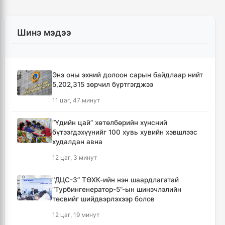
Шинэ мэдээ
Энэ оны эхний долоон сарын байдлаар нийт
5,202,315 зөрчил бүртгэгджээ
11 цаг, 47 минут
“Үдийн цай” хөтөлбөрийн хүнсний
бүтээгдэхүүнийг 100 хувь хувийн хэвшлээс
худалдан авна
12 цаг, 3 минут
"ДЦС-3” ТӨХК-ийн нэн шаардлагатай
“Турбингенератор-5”-ын шинэчлэлийн
төсвийг шийдвэрлэхээр болов
12 цаг, 19 минут