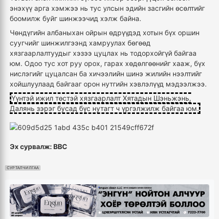
энэхүү арга хэмжээ нь тус улсын эдийн засгийн өсөлтийг
боомилж буйг шинжээчид хэлж байна.
Чөндүгийн албаныхан ойрын өдрүүдэд хотын бүх оршин
суугчийг шинжилгээнд хамруулах бөгөөд
хязгаарлалтуудыг хэзээ цуцлах нь тодорхойгүй байгаа
юм. Одоо тус хот руу орох, гарах хөдөлгөөнийг хааж, бүх
нислэгийг цуцалсан ба хичээлийн шинэ жилийн нээлтийг
хойшлуулаад байгааг орон нутгийн хэвлэлүүд мэдээлжээ.
Үүнтэй ижил төстэй хязгаарлалт Хятадын Шэньжэнь,
Далянь зэрэг бусад бүс нутагт ч үргэлжилж байгаа юм.
Эх сурвалж: BBC
СУРТАЛЧИЛГАА