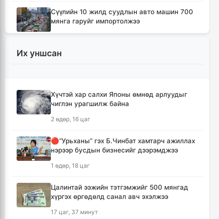
Сүүлийн 10 жилд суудлын авто машин 700
мянга гаруйг импортолжээ
12 цаг, 24 минут
Их уншсан
Монгол Улсын гадаад валютын нөөц анх
удаа 7.9 тэрбум ам.долларт хүрлээ
12 цаг, 30 минут
Хүчтэй хар салхи Японы өмнөд арлуудыг
чиглэн урагшилж байна
Өмнөд Солонгост хэт халууны улмаас амиа
алдсан хүний тоо 23-т хүржээ
2 өдөр, 16 цаг
12 цаг, 39 минут
🔴“Урьханы” гэх Б.Чинбат хамтарч ажиллах
нэрээр бусдын бизнесийг дээрэмджээ
Шатахуун дамлан борлуулсан хоёр
зөрчлийг илрүүлэн шалгаж байна
1 өдөр, 18 цаг
13 цаг, 4 минут
Цалинтай ээжийн тэтгэмжийг 500 мянгад
хүргэх өргөдөлд санал авч эхэлжээ
Дональд Трамп АНУ-д төрсөн хүүхдэд
иргэншил олгохыг хязгаарлах шийдвэр
17 цаг, 37 минут
гаргав